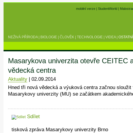
mobilní verze
|
StudentWorld
|
Malostra
NEŽIVÁ PŘÍRODA
|
BIOLOGIE
|
ČLOVĚK
|
TECHNOLOGIE
|
VIDEA
|
OSTATNÍ
Masarykova univerzita otevře CEITEC a
vědecká centra
Aktuality
|
02.09.2014
Hned tři nová vědecká a výuková centra začnou slouži
Masarykovy univerzity (MU) se začátkem akademického
Sdílet
tisková zpráva Masarykovy univerzity Brno