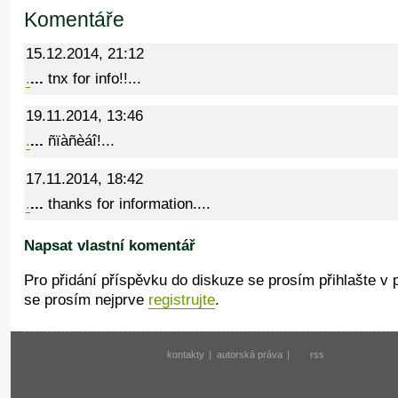
Komentáře
15.12.2014, 21:12
.
...
tnx for info!!...
19.11.2014, 13:46
.
...
ñïàñèáî!...
17.11.2014, 18:42
.
...
thanks for information....
Napsat vlastní komentář
Pro přidání příspěvku do diskuze se prosím přihlašte v
se prosím nejprve
registrujte
.
kontakty
|
autorská práva
|
rss