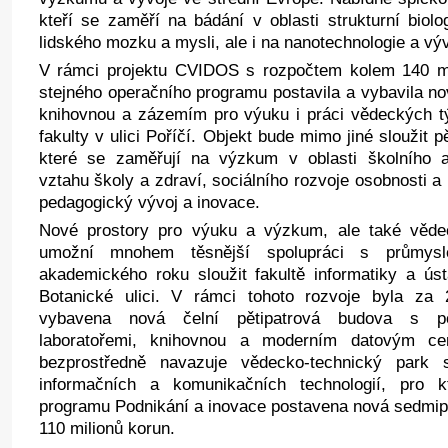
kteří se zaměří na bádání v oblasti strukturní biolo
lidského mozku a mysli, ale i na nanotechnologie a výv
V rámci projektu CVIDOS s rozpočtem kolem 140 mil
stejného operačního programu postavila a vybavila n
knihovnou a zázemím pro výuku i práci vědeckých t
fakulty v ulici Poříčí. Objekt bude mimo jiné sloužit p
které se zaměřují na výzkum v oblasti školního a 
vztahu školy a zdraví, sociálního rozvoje osobnosti a
pedagogický vývoj a inovace.
Nové prostory pro výuku a výzkum, ale také vědec
umožní mnohem těsnější spolupráci s průmys
akademického roku sloužit fakultě informatiky a ús
Botanické ulici. V rámci tohoto rozvoje byla za
vybavena nová čelní pětipatrová budova s po
laboratořemi, knihovnou a moderním datovým ce
bezprostředně navazuje vědecko-technický park s
informačních a komunikačních technologií, pro 
programu Podnikání a inovace postavena nová sedmipa
110 milionů korun.