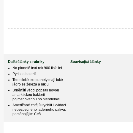
Další články z rubriky
Související články
Na planetě trvá rok 900 tisíc let
Pyrit do baterií
Terestické exoplanety mají také
jádro ze železa a niklu
Brněnští vědci popsali novou
antarktickou bakterii
pojmenovanou po Mendelovi
Američané chtějí urychlit likvidaci
nebezpečného jaderného paliva,
pomáhají jim Češi