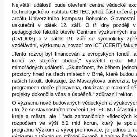
Největší událostí bude otevření centra vědecké ex
technologického institutu CEITEC, jehož část určená p
areálu Univerzitního kampusu Bohunice. Slavnost
uskuteční v pátek 12. září. O tři dny později v
pedagogické fakultě otevře Centrum výzkumných insti
(CVIDOS) a v pátek 19. září se symbolicky zpřís
vzdělávání, výzkumu a inovací pro ICT (CERIT) fakulty
„Tento rozvoj byl financován z evropských fondů, a 
končí ve stejném období,“ vysvětlil rektor M
mimořádných událostí. „Skutečnost, že během jednoh
prostory hned na třech místech v Brně, které budou 
našich fakult, dokazuje, že Masarykova univerzita b
programech dobře připravena, dokázala je maximálně
projekty dokončila včas a úspěšně,“ zdůraznil rektor.
O významu nově budovaných vědeckých a výukových 
i to, že se slavnostního otevření CEITEC MU účastní i
kraje a města, ale i řada zahraničních vědeckých 
rozpočtem ve výši 5,2 mld korun, který je spolu
programu Výzkum a vývoj pro inovace, je jednou z nej
výzkumu a vývoje ve střední Evropě. Nabídne špičk