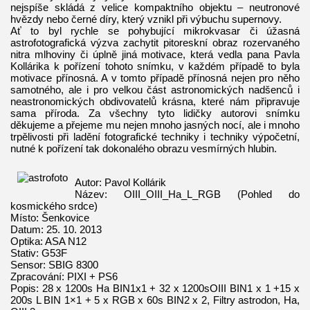
nejspíše skládá z velice kompaktního objektu – neutronové
hvězdy nebo černé díry, který vznikl při výbuchu supernovy.
Ať to byl rychle se pohybující mikrokvasar či úžasná
astrofotografická výzva zachytit pitoreskní obraz rozervaného
nitra mlhoviny či úplně jiná motivace, která vedla pana Pavla
Kollárika k pořízení tohoto snímku, v každém případě to byla
motivace přínosná. A v tomto případě přínosná nejen pro něho
samotného, ale i pro velkou část astronomických nadšenců i
neastronomických obdivovatelů krásna, které nám připravuje
sama příroda. Za všechny tyto lidičky autorovi snímku
děkujeme a přejeme mu nejen mnoho jasných nocí, ale i mnoho
trpělivosti při ladění fotografické techniky i techniky výpočetní,
nutné k pořízení tak dokonalého obrazu vesmírných hlubin.
Autor: Pavol Kollárik
Název: OIII_OIII_Ha_L_RGB (Pohled do
kosmického srdce)
Místo: Šenkovice
Datum: 25. 10. 2013
Optika: ASA N12
Stativ: G53F
Sensor: SBIG 8300
Zpracování: PIXI + PS6
Popis: 28 x 1200s Ha BIN1x1 + 32 x 1200sOIII BIN1 x 1 +15 x
200s L BIN 1×1 + 5 x RGB x 60s BIN2 x 2, Filtry astrodon, Ha,