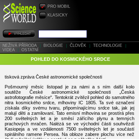
PRO MOBIL
KLASICKY
NEŽIVÁ PŘÍRODA
|
BIOLOGIE
|
ČLOVĚK
|
TECHNOLOGIE
|
VIDEA
|
OSTATNÍ
POHLED DO KOSMICKÉHO SRDCE
tisková zpráva České astronomické společnosti
Pošmourný měsíc listopad je za námi a s ním další kolo
soutěže České astronomické společnosti „Česká
astrofotografie měsíce“. Tentokrát zvítězil pohled do samotného
nitra kosmického srdce, mlhoviny IC 1805. Ta své označení
získala díky svému tvaru, připomínajícímu srdce tak, jak jej
malují děti a zamilovaní. Tato emisní mlhovina se prostírá přes
200 světelných let a je směsí zářícího plynu a temných
prachových mračen. Nalézá se ve východní části souhvězdí
Kasiopeja a ve vzdálenosti 7500 světelných let je součástí
spirálního ramene Persea. Na obloze zabere plochu více než