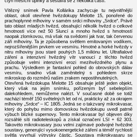
čtyři měsíční úplňky a sestává se z několika částí.
Vítězný snímek Pavla Kollárika zachycuje tu nejvnitřnější
oblast, okolí otevřené hvězdokupy Melotte 15, ponořené do
prachoplynné mlhoviny v samém srdci mlhoviny „Srdce“. Právě
tato oblast mladých hvězd, obsahující několik hvězd o celkové
hmotnosti více než 50 Sluncí a mnoho hvězd s hmotností
naopak zlomkovou, má však na svědomí jak tvar, tak červenou
záři mlhoviny. Ta je způsobena světlem emitovaným vodíkem,
nejrozšířenějším prvkem ve vesmíru. Hmotné a horké hvězdy v
nitru mlhoviny jsou staré pouhých 1,5 miliónu let. Ultrafialové
záření a intenzivní hvězdný vítr vanoucí z těchto hvězd
způsobuje velmi intenzivní erozi mezihvězdného plynu a
prachu. Výsledkem je fantaskní pohled do obrovských dálav
vesmíru, snadno však zaměnitelný s pohledem skrze
mikroskop do rozměrů našim zrakem nepostihnutelných.
Otevřená hvězdokupa Melotte 15 obsahuje ještě jeden objekt,
který však na jejím snímku, pořízeným byť sebelepším
dalekohledem, nemůžeme nalézt. V současné době se totiž
nachází téměř 150 světelných let od ní, prakticky až za okrajem
mlhoviny „Srdce“ – IC 1805. Jedná se o takzvaný mikrokvasar,
který do pohybu mimo domovskou hvězdokupu uvedl patrně
výbuch blízké supernovy. Tento mikrokvasar byl objeven díky
rozsáhlé síti radioteleskopů a získal označení LSI + 62 303.
Takovéto mikrokvasary jsou velmi zajímavé podvojné hvězdné
soustavy, generující vysokoenergetické záření a téměř rychlostí
světla vyvrhují výtrysky částic. Soustava mikrokvasaru se