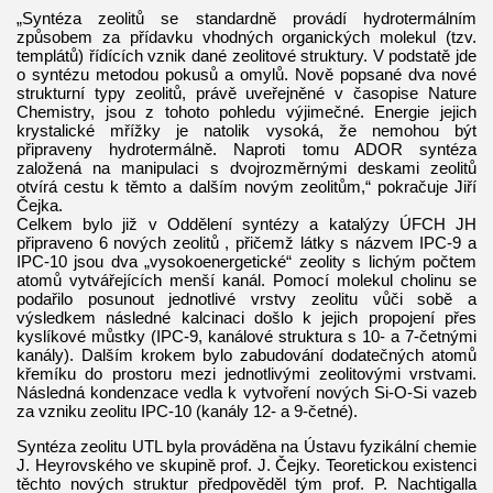
„Syntéza zeolitů se standardně provádí hydrotermálním
způsobem za přídavku vhodných organických molekul (tzv.
templátů) řídících vznik dané zeolitové struktury. V podstatě jde
o syntézu metodou pokusů a omylů. Nově popsané dva nové
strukturní typy zeolitů, právě uveřejněné v časopise Nature
Chemistry, jsou z tohoto pohledu výjimečné. Energie jejich
krystalické mřížky je natolik vysoká, že nemohou být
připraveny hydrotermálně. Naproti tomu ADOR syntéza
založená na manipulaci s dvojrozměrnými deskami zeolitů
otvírá cestu k těmto a dalším novým zeolitům,“ pokračuje Jiří
Čejka.
Celkem bylo již v Oddělení syntézy a katalýzy ÚFCH JH
připraveno 6 nových zeolitů , přičemž látky s názvem IPC-9 a
IPC-10 jsou dva „vysokoenergetické“ zeolity s lichým počtem
atomů vytvářejících menší kanál. Pomocí molekul cholinu se
podařilo posunout jednotlivé vrstvy zeolitu vůči sobě a
výsledkem následné kalcinaci došlo k jejich propojení přes
kyslíkové můstky (IPC-9, kanálové struktura s 10- a 7-četnými
kanály). Dalším krokem bylo zabudování dodatečných atomů
křemíku do prostoru mezi jednotlivými zeolitovými vrstvami.
Následná kondenzace vedla k vytvoření nových Si-O-Si vazeb
za vzniku zeolitu IPC-10 (kanály 12- a 9-četné).
Syntéza zeolitu UTL byla prováděna na Ústavu fyzikální chemie
J. Heyrovského ve skupině prof. J. Čejky. Teoretickou existenci
těchto nových struktur předpověděl tým prof. P. Nachtigalla