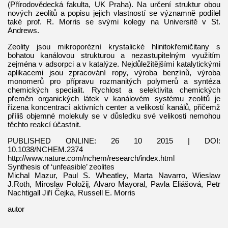
(Přírodovědecká fakulta, UK Praha). Na určení struktur obou
nových zeolitů a popisu jejich vlastností se významně podílel
také prof. R. Morris se svými kolegy na Universitě v St.
Andrews.
Zeolity jsou mikroporézní krystalické hlinitokřemičitany s
bohatou kanálovou strukturou a nezastupitelným využitím
zejména v adsorpci a v katalýze. Nejdůležitějšími katalytickými
aplikacemi jsou zpracování ropy, výroba benzínů, výroba
monomerů pro přípravu rozmanitých polymerů a syntéza
chemických specialit. Rychlost a selektivita chemických
přeměn organických látek v kanálovém systému zeolitů je
řízena koncentrací aktivních center a velikostí kanálů, přičemž
příliš objemné molekuly se v důsledku své velikosti nemohou
těchto reakcí účastnit.
PUBLISHED ONLINE: 26 10 2015 | DOI:
10.1038/NCHEM.2374
http://www.nature.com/nchem/research/index.html
Synthesis of ‘unfeasible’ zeolites
Michal Mazur, Paul S. Wheatley, Marta Navarro, Wieslaw
J.Roth, Miroslav Položij, Alvaro Mayoral, Pavla Eliášová, Petr
Nachtigall Jiří Čejka, Russell E. Morris
autor