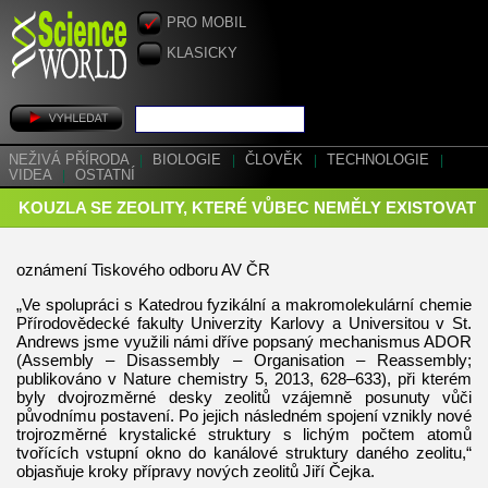
PRO MOBIL
KLASICKY
NEŽIVÁ PŘÍRODA
|
BIOLOGIE
|
ČLOVĚK
|
TECHNOLOGIE
|
VIDEA
|
OSTATNÍ
KOUZLA SE ZEOLITY, KTERÉ VŮBEC NEMĚLY EXISTOVAT
oznámení Tiskového odboru AV ČR
„Ve spolupráci s Katedrou fyzikální a makromolekulární chemie
Přírodovědecké fakulty Univerzity Karlovy a Universitou v St.
Andrews jsme využili námi dříve popsaný mechanismus ADOR
(Assembly – Disassembly – Organisation – Reassembly;
publikováno v Nature chemistry 5, 2013, 628–633), při kterém
byly dvojrozměrné desky zeolitů vzájemně posunuty vůči
původnímu postavení. Po jejich následném spojení vznikly nové
trojrozměrné krystalické struktury s lichým počtem atomů
tvořících vstupní okno do kanálové struktury daného zeolitu,“
objasňuje kroky přípravy nových zeolitů Jiří Čejka.