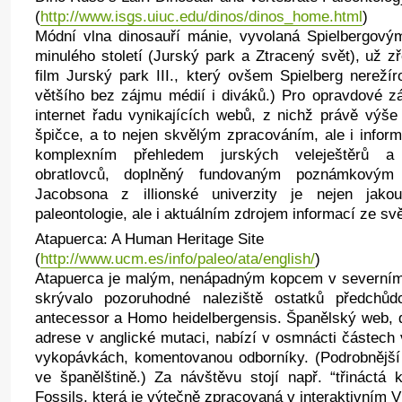
(
http://www.isgs.uiuc.edu/dinos/dinos_home.html
)
Módní vlna dinosauří mánie, vyvolaná Spielbergovými
minulého století (Jurský park a Ztracený svět), už 
film Jurský park III., který ovšem Spielberg nerežír
většího bez zájmu médií i diváků.) Pro opravdové z
internet řadu vynikajících webů, z nichž právě výše
špičce, a to nejen skvělým zpracováním, ale i infor
komplexním přehledem jurských veleještěrů a d
obratlovců, doplněný fundovaným poznámkový
Jacobsona z illionské univerzity je nejen jakous
paleontologie, ale i aktuálním zdrojem informací ze sv
Atapuerca: A Human Heritage Site
(
http://www.ucm.es/info/paleo/ata/english/
)
Atapuerca je malým, nenápadným kopcem v severním 
skrývalo pozoruhodné naleziště ostatků předch
antecessor a Homo heidelbergensis. Španělský web,
adrese v anglické mutaci, nabízí v osmnácti částech 
vykopávkách, komentovanou odborníky. (Podrobnější
ve španělštině.) Za návštěvu stojí např. “třináctá 
Fossils, která je výtečně zpracovaná v interaktivním