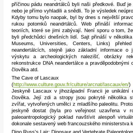
příčinou pádu neandrtálců byli naši předkové. Buď je vy
nebo je přímo vyhladili a snědli. To je výsledek neúp
Kdyby tomu bylo naopak, byl by dnes s největší pra
rukou potomků neandrtálců. Web přináší inform
teoriích, které se jimi zabývají. Není sporu o tom, 
byli předchůdci dnešních lidí. Sajt přináší v několik
Museums, Universities, Centers, Links) přehle
neandertálcích, stejně jako základní informace o j
výskytu a archeologických nalezišť, obrázky rek
rekonstrukce DNA neandertálce a pravděpodobnými o
člověka atd.
The Cave of Lascaux
(
http://www.culture.gouv.fr/culture/arcnat/lascaux/en/
)
Jeskyně Lascaux v jihozápadní Francii je unikátní
člověka. Její zdi a stropy jsou pokryté několika s
zvířat, vytvořených umělci z mladšího paleolitu. Pro
jeskyně dostat (byla pro veřejnost uzavřena v r
paleoantropologický poklad navštívit alespoň virtu
dokonale sestavený web francouzského ministerstva ku
Dino Russ’s Lair: Dinosaur and Vertebrate Paleontolog