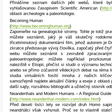
Přinášíme seznam dalších pěti webů, které b
vyhlašovanou časopisem Scientific American (
http:
oblasti archeologie a paleontologie.
Becoming Human
(
http://www.becominghuman.org
)
Zapomeňte na genealogické stromy. Tohle je totiž pra
můžete seznámit, jaký je váš skutečný rodokm
třicetiminutový dokumentární film, jehož autorem je 
zkratce představuje vývoj člověka, započatý před čtyř
webu můžete seznámit s zevrubně zpracovanými
paleoantropologie: můžete například prozkoumat 
naleziště v Etiopii, přečíst si studii o významu tech
anebo se přímo zúčastnit vědeckých debat na téma l
studia virtuálních fosílií mnoha z našich klíč
samozřejmě najdete aktuální články a eseje z oblasti 
další sajty, rozsáhlou bibliografii a užitečný slovník 
Neanderthals and Modern Humans – A Regional Guide
(
http://www.neanderthal-modern.com/index.html
)
Před deseti tisíci lety se rozvíjel druh Homo sapis
neandrtálci však vyhynuli. Proč se to vlastně stalo