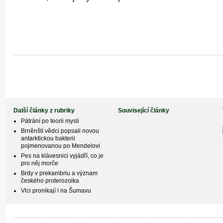
Další články z rubriky
Související články
Pátrání po teorii mysli
Brněnští vědci popsali novou
antarktickou bakterii
pojmenovanou po Mendelovi
Pes na klávesnici vyjádří, co je
pro něj morče
Brdy v prekambriu a význam
českého proterozoika
Vlci pronikají i na Šumavu