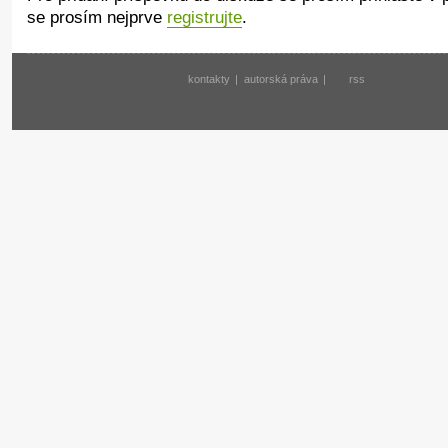
se prosím nejprve
registrujte
.
kontakty
|
autorská práva
|
rss