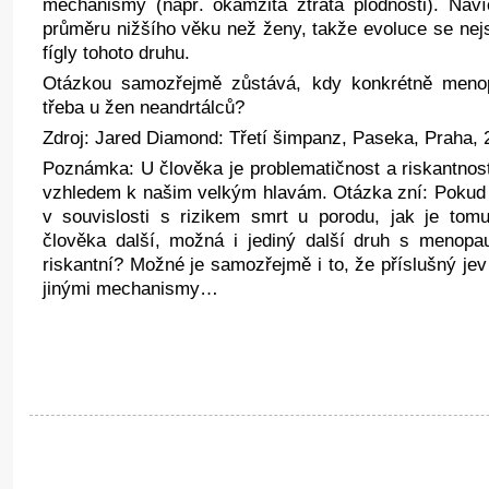
mechanismy (např. okamžitá ztráta plodnosti). Navíc
průměru nižšího věku než ženy, takže evoluce se nej
fígly tohoto druhu.
Otázkou samozřejmě zůstává, kdy konkrétně menop
třeba u žen neandrtálců?
Zdroj: Jared Diamond: Třetí šimpanz, Paseka, Praha, 
Poznámka: U člověka je problematičnost a riskantnos
vzhledem k našim velkým hlavám. Otázka zní: Pokud
v souvislosti s rizikem smrt u porodu, jak je tom
člověka další, možná i jediný další druh s menopa
riskantní? Možné je samozřejmě i to, že příslušný jev
jinými mechanismy…