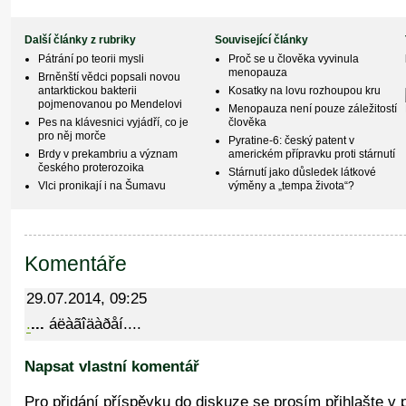
Další články z rubriky
Související články
Pátrání po teorii mysli
Proč se u člověka vyvinula
menopauza
Brněnští vědci popsali novou
antarktickou bakterii
Kosatky na lovu rozhoupou kru
pojmenovanou po Mendelovi
Menopauza není pouze záležitostí
Pes na klávesnici vyjádří, co je
člověka
pro něj morče
Pyratine-6: český patent v
Brdy v prekambriu a význam
americkém přípravku proti stárnutí
českého proterozoika
Stárnutí jako důsledek látkové
Vlci pronikají i na Šumavu
výměny a „tempa života“?
Komentáře
29.07.2014, 09:25
.
...
áëàãîäàðåí....
Napsat vlastní komentář
Pro přidání příspěvku do diskuze se prosím přihlašte v