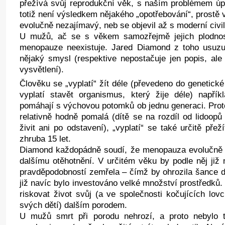
přežívá svůj reprodukční věk, s naším problémem ú
totiž není výsledkem nějakého „opotřebování“, prostě 
evolučně nezajímavý, neb se objevil až s moderní civil
U mužů, ač se s věkem samozřejmě jejich plodnos
menopauze neexistuje. Jared Diamond z toho usuzu
nějaký smysl (respektive nepostačuje jen popis, ale j
vysvětlení).
Člověku se „vyplatí“ žít déle (převedeno do genetic
vyplatí stavět organismus, který žije déle) napříkl
pomáhají s výchovou potomků ob jednu generaci. Prot
relativně hodně pomalá (dítě se na rozdíl od lidoop
živit ani po odstavení), „vyplatí“ se také určitě pře
zhruba 15 let.
Diamond každopádně soudí, že menopauza evolučně v
dalšímu otěhotnění. V určitém věku by podle něj již
pravděpodobností zemřela – čímž by ohrozila šance dě
již navíc bylo investováno velké množství prostředků. 
riskovat život svůj (a ve společnosti kočujících lov
svých dětí) dalším porodem.
U mužů smrt při porodu nehrozí, a proto nebylo 