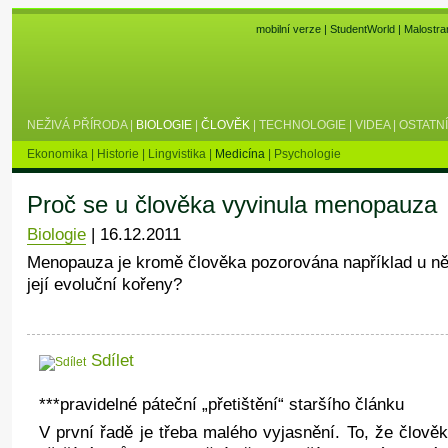
mobilní verze
|
StudentWorld
|
Malostra
NEŽIVÁ PŘÍRODA
|
BIOLOGIE
|
ČLOVĚK
|
TECHNOLOGIE
|
VIDEA
|
OSTATNÍ
Ekonomika
|
Historie
|
Lingvistika
|
Medicína
|
Psychologie
Proč se u člověka vyvinula menopauza
Biologie
|
16.12.2011
Menopauza je kromě člověka pozorována například u ně
její evoluční kořeny?
Sdílet
***pravidelné páteční „přetištění“ staršího článku
V první řadě je třeba malého vyjasnění. To, že člověk