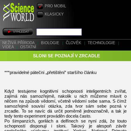
PRO MOBIL
KLASICKY
NEŽIVÁ PŘÍRODA
|
BIOLOGIE
|
ČLOVĚK
|
TECHNOLOGIE
|
VIDEA
|
OSTATNÍ
SLONI SE POZNAJÍ V ZRCADLE
***pravidelné páteční „přetištění“ staršího článku
Když testujeme kognitivní schopnosti inteligentních zvířat,
zajímá nás samozřejmě, nakolik u nich můžeme mluvit o
něčem na způsob vědomí, včetně vědomí sebe sama. S čímž
samozřejmě souvisí otázka, zda tvor sám sebe pozná v
zrcadle. To se navíc dá určit poměrně jednoznačně, a tak je
tedy tento experiment prováděn docela často.
Po šimpanzích, gorilách a delfínech se nyní zdá, že touto
schopností disponují i sloni. Takový je alespoň závěr
společného výzkumu institucí Yerkes National Primate