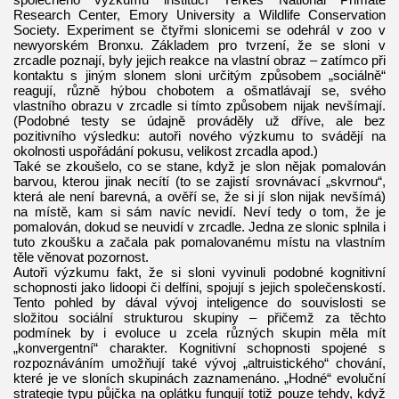
Research Center, Emory University a Wildlife Conservation
Society. Experiment se čtyřmi slonicemi se odehrál v zoo v
newyorském Bronxu. Základem pro tvrzení, že se sloni v
zrcadle poznají, byly jejich reakce na vlastní obraz – zatímco při
kontaktu s jiným slonem sloni určitým způsobem „sociálně“
reagují, různě hýbou chobotem a ošmatlávají se, svého
vlastního obrazu v zrcadle si tímto způsobem nijak nevšímají.
(Podobné testy se údajně prováděly už dříve, ale bez
pozitivního výsledku: autoři nového výzkumu to svádějí na
okolnosti uspořádání pokusu, velikost zrcadla apod.)
Také se zkoušelo, co se stane, když je slon nějak pomalován
barvou, kterou jinak necítí (to se zajistí srovnávací „skvrnou“,
která ale není barevná, a ověří se, že si jí slon nijak nevšímá)
na místě, kam si sám navíc nevidí. Neví tedy o tom, že je
pomalován, dokud se neuvidí v zrcadle. Jedna ze slonic splnila i
tuto zkoušku a začala pak pomalovanému místu na vlastním
těle věnovat pozornost.
Autoři výzkumu fakt, že si sloni vyvinuli podobné kognitivní
schopnosti jako lidoopi či delfíni, spojují s jejich společenskostí.
Tento pohled by dával vývoj inteligence do souvislosti se
složitou sociální strukturou skupiny – přičemž za těchto
podmínek by i evoluce u zcela různých skupin měla mít
„konvergentní“ charakter. Kognitivní schopnosti spojené s
rozpoznáváním umožňují také vývoj „altruistického“ chování,
které je ve sloních skupinách zaznamenáno. „Hodné“ evoluční
strategie typu půjčka na oplátku fungují totiž pouze tehdy, když