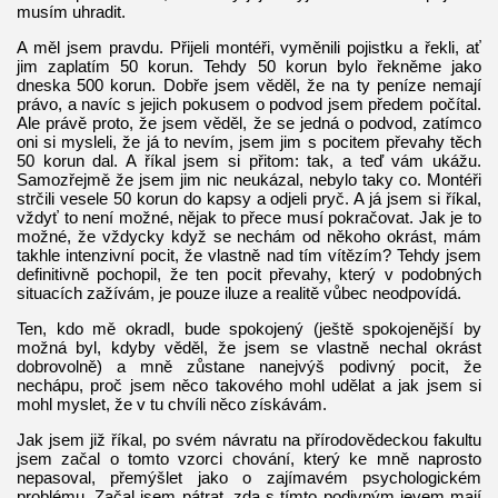
musím uhradit.
A měl jsem pravdu. Přijeli montéři, vyměnili pojistku a řekli, ať
jim zaplatím 50 korun. Tehdy 50 korun bylo řekněme jako
dneska 500 korun. Dobře jsem věděl, že na ty peníze nemají
právo, a navíc s jejich pokusem o podvod jsem předem počítal.
Ale právě proto, že jsem věděl, že se jedná o podvod, zatímco
oni si mysleli, že já to nevím, jsem jim s pocitem převahy těch
50 korun dal. A říkal jsem si přitom: tak, a teď vám ukážu.
Samozřejmě že jsem jim nic neukázal, nebylo taky co. Montéři
strčili vesele 50 korun do kapsy a odjeli pryč. A já jsem si říkal,
vždyť to není možné, nějak to přece musí pokračovat. Jak je to
možné, že vždycky když se nechám od někoho okrást, mám
takhle intenzivní pocit, že vlastně nad tím vítězím? Tehdy jsem
definitivně pochopil, že ten pocit převahy, který v podobných
situacích zažívám, je pouze iluze a realitě vůbec neodpovídá.
Ten, kdo mě okradl, bude spokojený (ještě spokojenější by
možná byl, kdyby věděl, že jsem se vlastně nechal okrást
dobrovolně) a mně zůstane nanejvýš podivný pocit, že
nechápu, proč jsem něco takového mohl udělat a jak jsem si
mohl myslet, že v tu chvíli něco získávám.
Jak jsem již říkal, po svém návratu na přírodovědeckou fakultu
jsem začal o tomto vzorci chování, který ke mně naprosto
nepasoval, přemýšlet jako o zajímavém psychologickém
problému. Začal jsem pátrat, zda s tímto podivným jevem mají