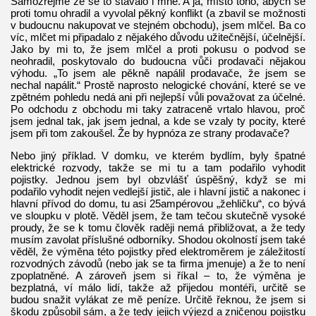
Samozřejmě že se to stávalo i mně. A já, místo toho, abych se
proti tomu ohradil a vyvolal pěkný konflikt (a zbavil se možnosti
v budoucnu nakupovat ve stejném obchodu), jsem mlčel. Ba co
víc, mlčet mi připadalo z nějakého důvodu užitečnější, účelnější.
Jako by mi to, že jsem mlčel a proti pokusu o podvod se
neohradil, poskytovalo do budoucna vůči prodavači nějakou
výhodu. „To jsem ale pěkně napálil prodavače, že jsem se
nechal napálit.“ Prostě naprosto nelogické chování, které se ve
zpětném pohledu nedá ani při nejlepší vůli považovat za účelné.
Po odchodu z obchodu mi taky zatraceně vrtalo hlavou, proč
jsem jednal tak, jak jsem jednal, a kde se vzaly ty pocity, které
jsem při tom zakoušel. Že by hypnóza ze strany prodavače?
Nebo jiný příklad. V domku, ve kterém bydlím, byly špatné
elektrické rozvody, takže se mi tu a tam podařilo vyhodit
pojistky. Jednou jsem byl obzvlášť úspěšný, když se mi
podařilo vyhodit nejen vedlejší jistič, ale i hlavní jistič a nakonec i
hlavní přívod do domu, tu asi 25ampérovou „žehličku“, co bývá
ve sloupku v plotě. Věděl jsem, že tam tečou skutečně vysoké
proudy, že se k tomu člověk raději nemá přibližovat, a že tedy
musím zavolat příslušné odborníky. Shodou okolností jsem také
věděl, že výměna této pojistky před elektroměrem je záležitostí
rozvodných závodů (nebo jak se ta firma jmenuje) a že to není
zpoplatněné. A zároveň jsem si říkal – to, že výměna je
bezplatná, ví málo lidí, takže až přijedou montéři, určitě se
budou snažit vylákat ze mě peníze. Určitě řeknou, že jsem si
škodu způsobil sám, a že tedy jejich výjezd a zničenou pojistku