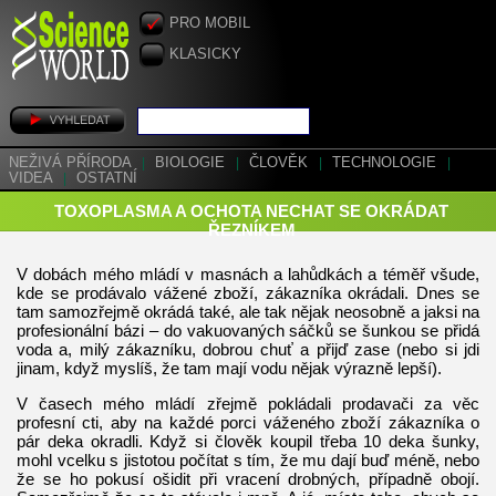
PRO MOBIL
KLASICKY
NEŽIVÁ PŘÍRODA
|
BIOLOGIE
|
ČLOVĚK
|
TECHNOLOGIE
|
VIDEA
|
OSTATNÍ
TOXOPLASMA A OCHOTA NECHAT SE OKRÁDAT
ŘEZNÍKEM
V dobách mého mládí v masnách a lahůdkách a téměř všude,
kde se prodávalo vážené zboží, zákazníka okrádali. Dnes se
tam samozřejmě okrádá také, ale tak nějak neosobně a jaksi na
profesionální bázi – do vakuovaných sáčků se šunkou se přidá
voda a, milý zákazníku, dobrou chuť a přijď zase (nebo si jdi
jinam, když myslíš, že tam mají vodu nějak výrazně lepší).
V časech mého mládí zřejmě pokládali prodavači za věc
profesní cti, aby na každé porci váženého zboží zákazníka o
pár deka okradli. Když si člověk koupil třeba 10 deka šunky,
mohl vcelku s jistotou počítat s tím, že mu dají buď méně, nebo
že se ho pokusí ošidit při vracení drobných, případně obojí.