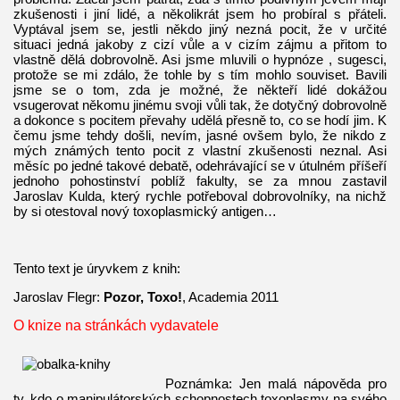
zkušenosti i jiní lidé, a několikrát jsem ho probíral s přáteli.
Vyptával jsem se, jestli někdo jiný nezná pocit, že v určité
situaci jedná jakoby z cizí vůle a v cizím zájmu a přitom to
vlastně dělá dobrovolně. Asi jsme mluvili o hypnóze , sugesci,
protože se mi zdálo, že tohle by s tím mohlo souviset. Bavili
jsme se o tom, zda je možné, že někteří lidé dokážou
vsugerovat někomu jinému svoji vůli tak, že dotyčný dobrovolně
a dokonce s pocitem převahy udělá přesně to, co se hodí jim. K
čemu jsme tehdy došli, nevím, jasné ovšem bylo, že nikdo z
mých známých tento pocit z vlastní zkušenosti neznal. Asi
měsíc po jedné takové debatě, odehrávající se v útulném příšeří
jednoho pohostinství poblíž fakulty, se za mnou zastavil
Jaroslav Kulda, který rychle potřeboval dobrovolníky, na nichž
by si otestoval nový toxoplasmický antigen…
Tento text je úryvkem z knih:
Jaroslav Flegr:
Pozor, Toxo!
, Academia 2011
O knize na stránkách vydavatele
Poznámka: Jen malá nápověda pro
ty, kdo o manipulátorských schopnostech toxoplasmy na svého