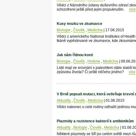
Vědci z Národního ústavu duševního zdraví zkou
schizofrenii ještě před jejím propuknutím.
více
Kusy mozku ve zkumavce
Biologie
,
Člověk
,
Medicína
| 17.06.2015
Vědci z amerického National Institutes of Health
tkáně vypěstované ve zkumavce, kde zkoumáme
Jak nám řídnou kosti
Biologie
,
Člověk
,
Historie
,
Medicína
| 09.06.20
Lidé mají ve srovnání s paleolitem stále slabší
způsobu života? Či ještě něčeho jiného?
více
V Brně popsali mutaci, která ovlivňuje krevní 
Aktuality
,
Člověk
,
Medicína
| 01.06.2015
Vědci nakonec u celé rodiny odhalili jedinou m
Plazmidy a rezistence bakterií k antibiotikům
Aktuality
,
Biologie
,
Člověk
,
Medicína
| 01.06.2
Některé plazmidy se šíří po celém světě mezi rů