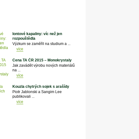
Iontové kapaliny: víc než jen
rozpouštědla
Výzkum se zaměřil na studium a ...
více
Cena TA ČR 2015 – Monokrystaly
Jak zavádět výrobu nových materiálů
na ...
více
Kouzla chytrých sojek s arašídy
Piotr Jablonski a Sangim Lee
publikovali ...
více