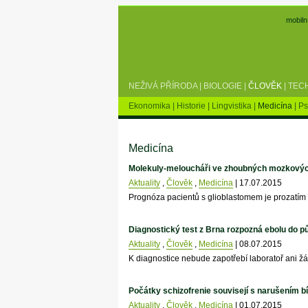
mobiln
NEŽIVÁ PŘÍRODA
|
BIOLOGIE
|
ČLOVĚK
|
TEC
Ekonomika
|
Historie
|
Lingvistika
|
Medicína
|
Ps
Medicína
Molekuly-meloucháři ve zhoubných mozkový
Aktuality
,
Člověk
,
Medicína
| 17.07.2015
Prognóza pacientů s glioblastomem je prozatím
Diagnostický test z Brna rozpozná ebolu do pů
Aktuality
,
Člověk
,
Medicína
| 08.07.2015
K diagnostice nebude zapotřebí laboratoř ani ž
Počátky schizofrenie souvisejí s narušením 
Aktuality
,
Člověk
,
Medicína
| 01.07.2015