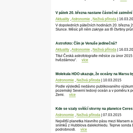
V pátek 20. března nastane částečné zatmění
Aktuality
,
Astronomie
,
Neživá příroda
| 16.03.2
V dopoledních pátečních hodinách 20. března 
Slunce. Měsíc při něm zakryje asi tři čtvrtiny p
Astrofoto: Čím je Venuše jedinečná?
Aktuality
,
Astronomie
,
Neživá příroda
| 16.03.2
Titul Česká astrofotografie měsíce za únor 2015
hvězdárnou“.
více
Molekula HDO ukazuje, že oceány na Marsu b
Astronomie
,
Neživá příroda
| 10.03.2015
Podle výsledků nedávno publikovaného výzkum
pozemský Severní ledový oceán a v poměru k pov
Zemi.
více
Kde se vzaly svítící skvrny na planetce Cer
Astronomie
,
Neživá příroda
| 07.03.2015
Největší planetka hlavního pásu mezi Marsem a 
snímků z Hubblova dalekohledu. Teprve sonda Da
podrobnosti.
více