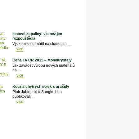
Iontové kapaliny: víc než jen
rozpouštědla
Výzkum se zaměřil na studium a ...
více
Cena TA ČR 2015 – Monokrystaly
Jak zavádět výrobu nových materiálů
na ...
více
Kouzla chytrých sojek s arašídy
Piotr Jablonski a Sangim Lee
publikovali ...
více