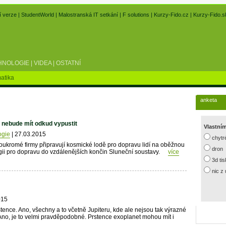
í verze
|
StudentWorld
|
Malostranská IT setkání
|
F solutions
|
Kurzy-Fido.cz
|
Kurzy-Fido.s
HNOLOGIE
|
VIDEA
|
OSTATNÍ
atika
anketa
 nebude mít odkud vypustit
Vlastní
ogie
| 27.03.2015
chytr
oukromé firmy připravují kosmické lodě pro dopravu lidí na oběžnou
dron
ii pro dopravu do vzdálenějších končin Sluneční soustavy.
více
3d ti
nic z
015
tence. Ano, všechny a to včetně Jupiteru, kde ale nejsou tak výrazné
 Ano, je to velmi pravděpodobné. Prstence exoplanet mohou mít i