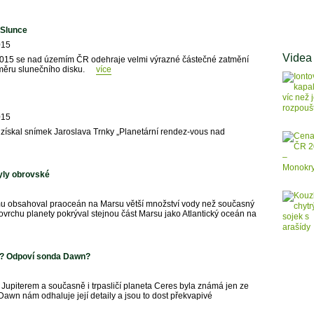
 Slunce
015
Videa
2015 se nad územím ČR odehraje velmi výrazné částečné zatmění
růměru slunečního disku.
více
015
 získal snímek Jaroslava Trnky „Planetární rendez-vous nad
yly obrovské
u obsahoval praoceán na Marsu větší množství vody než současný
rchu planety pokrýval stejnou část Marsu jako Atlantický oceán na
es? Odpoví sonda Dawn?
Jupiterem a současně i trpasličí planeta Ceres byla známá jen ze
wn nám odhaluje její detaily a jsou to dost překvapivé