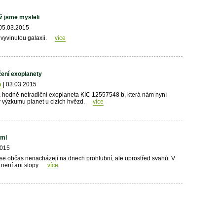
ež jsme mysleli
05.03.2015
yvinutou galaxii.
více
ení exoplanety
a
| 03.03.2015
na hodně netradiční exoplaneta KIC 12557548 b, která nám nyní
y výzkumu planet u cizích hvězd.
více
emi
2015
se občas nenacházejí na dnech prohlubní, ale uprostřed svahů. V
není ani stopy.
více