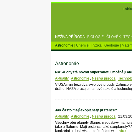
mobiln
NEŽIVÁ PŘÍRODA
|
BIOLOGIE
|
ČLOVĚK
|
TEC
Astronomie
|
Chemie
|
Fyzika
|
Geologie
|
Matem
Astronomie
NASA chystá novou superraketu, možná ji ale
Aktuality
,
Astronomie
,
Neživá příroda
,
Technol
V USA nyní běží dva vývojové proudy. Zatímco s
dráhu, NASA pracuje na nové raketě a technolog
Jak často mají exoplanety prstence?
Aktuality
,
Astronomie
,
Neživá příroda
| 21.03.2
Všechny obří planety Sluneční soustavy mají prs
jako u Saturnu. Mají prstence také exoplanety?
konkrétní a dosti významné důsledky.
více