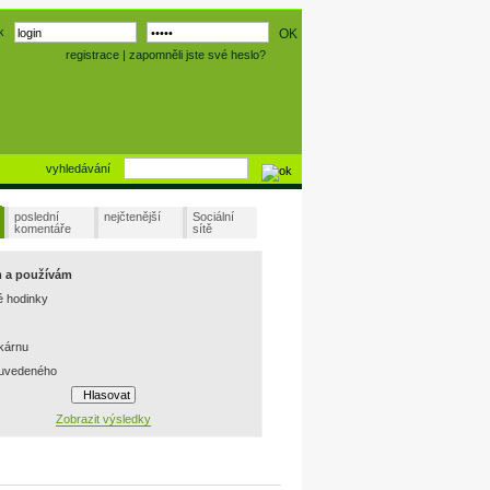
k
registrace
|
zapomněli jste své heslo?
vyhledávání
poslední
nejčtenější
Sociální
komentáře
sítě
m a používám
é hodinky
skárnu
 uvedeného
Zobrazit výsledky