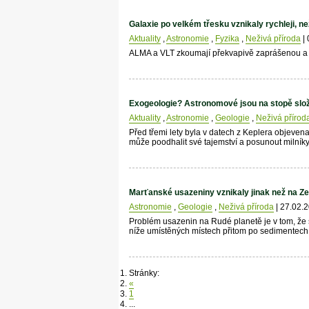
Galaxie po velkém třesku vznikaly rychleji, n
Aktuality
,
Astronomie
,
Fyzika
,
Neživá příroda
| 
ALMA a VLT zkoumají překvapivě zaprášenou a v
Exogeologie? Astronomové jsou na stopě slož
Aktuality
,
Astronomie
,
Geologie
,
Neživá přírod
Před třemi lety byla v datech z Keplera objeve
může poodhalit své tajemství a posunout milník
Marťanské usazeniny vznikaly jinak než na Z
Astronomie
,
Geologie
,
Neživá příroda
| 27.02.
Problém usazenin na Rudé planetě je v tom, že 
níže umístěných místech přitom po sedimentech 
Stránky:
«
1
...