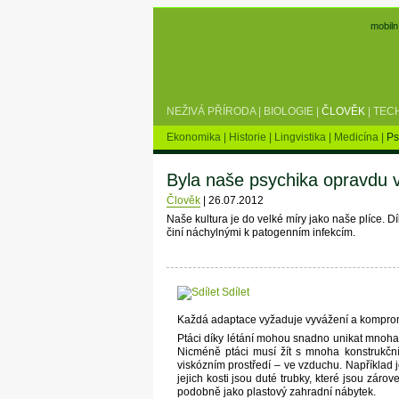
mobiln
NEŽIVÁ PŘÍRODA
|
BIOLOGIE
|
ČLOVĚK
|
TEC
Ekonomika
|
Historie
|
Lingvistika
|
Medicína
|
Ps
Byla naše psychika opravdu 
Člověk
|
26.07.2012
Naše kultura je do velké míry jako naše plíce. D
činí náchylnými k patogenním infekcím.
Sdílet
Každá adaptace vyžaduje vyvážení a kompro
Ptáci díky létání mohou snadno unikat mnoha
Nicméně ptáci musí žít s mnoha konstrukční
viskózním prostředí – ve vzduchu. Například j
jejich kosti jsou duté trubky, které jsou zárov
podobně jako plastový zahradní nábytek.