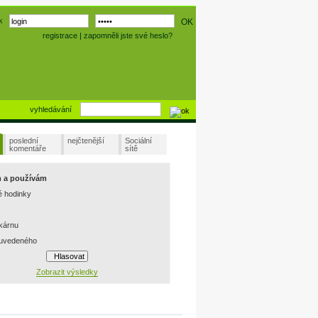
k
registrace
|
zapomněli jste své heslo?
vyhledávání
poslední
nejčtenější
Sociální
komentáře
sítě
m a používám
é hodinky
skárnu
 uvedeného
Zobrazit výsledky