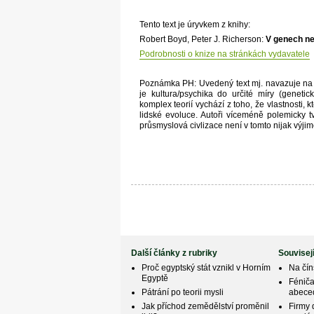
Tento text je úryvkem z knihy:
Robert Boyd, Peter J. Richerson:
V genech ne
Podrobnosti o knize na stránkách vydavatele
Poznámka PH: Uvedený text mj. navazuje na č
je kultura/psychika do určité míry (geneti
komplex teorií vychází z toho, že vlastnosti,
lidské evoluce. Autoři víceméně polemicky t
průsmyslová civlizace není v tomto nijak výj
Další články z rubriky
Souvisej
Proč egyptský stát vznikl v Horním
Na čín
Egyptě
Fénič
Pátrání po teorii mysli
abeced
Jak příchod zemědělství proměnil
Firmy 