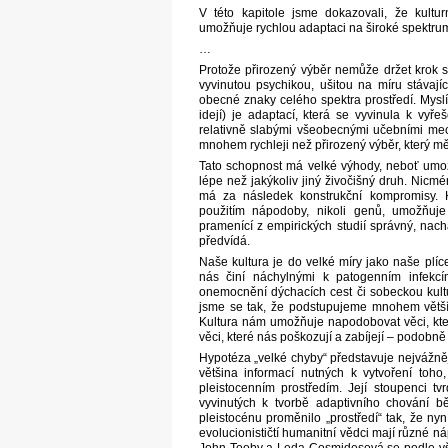
V této kapitole jsme dokazovali, že kultu
umožňuje rychlou adaptaci na široké spektrum
…
Protože přirozený výběr nemůže držet krok 
vyvinutou psychikou, ušitou na míru stávají
obecné znaky celého spektra prostředí. Myslím
idejí) je adaptací, která se vyvinula k vy
relativně slabými všeobecnými učebními me
mnohem rychleji než přirozený výběr, který m
Tato schopnost má velké výhody, neboť umožň
lépe než jakýkoliv jiný živočišný druh. Nicmé
má za následek konstrukční kompromisy. Kd
použitím nápodoby, nikoli genů, umožňuje
pramenící z empirických studií správný, nac
předvídá.
Naše kultura je do velké míry jako naše plíce
nás činí náchylnými k patogenním infekc
onemocnění dýchacích cest či sobeckou kulturn
jsme se tak, že podstupujeme mnohem větší r
Kultura nám umožňuje napodobovat věci, kter
věci, které nás poškozují a zabíjejí – podobn
Hypotéza „velké chyby“ představuje nejvážnějš
většina informací nutných k vytvoření toho
pleistocenním prostředím. Její stoupenci t
vyvinutých k tvorbě adaptivního chování b
pleistocénu proměnilo „prostředí“ tak, že n
evolucionističtí humanitní vědci mají různé 