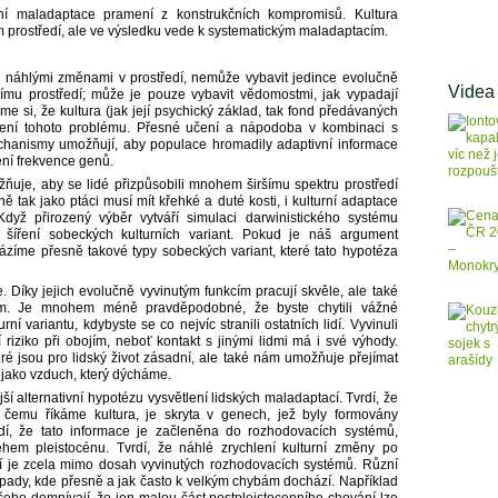
rní maladaptace pramení z konstrukčních kompromisů. Kultura
 prostředí, ale ve výsledku vede k systematickým maladaptacím.
s náhlými změnami v prostředí, nemůže vybavit jedince evolučně
Videa
címu prostředí; může je pouze vybavit vědomostmi, jak vypadají
e si, že kultura (jak její psychický základ, tak fond předávaných
řešení tohoto problému. Přesné učení a nápodoba v kombinaci s
chanismy umožňují, aby populace hromadily adaptivní informace
ění frekvence genů.
uje, aby se lidé přizpůsobili mnohem širšímu spektru prostředí
ně tak jako ptáci musí mít křehké a duté kosti, i kulturní adaptace
yž přirozený výběr vytváří simulaci darwinistického systému
 šíření sobeckých kulturních variant. Pokud je náš argument
házíme přesně takové typy sobeckých variant, které tato hypotéza
. Díky jejich evolučně vyvinutým funkcím pracují skvěle, ale také
ím. Je mnohem méně pravděpodobné, že byste chytili vážné
í variantu, kdybyste se co nejvíc stranili ostatních lidí. Vyvinuli
iziko při obojím, neboť kontakt s jinými lidmi má i své výhody.
é jsou pro lidský život zásadní, ale také nám umožňuje přejímat
ě jako vzduch, který dýcháme.
í alternativní hypotézu vysvětlení lidských maladaptací. Tvrdí, že
, čemu říkáme kultura, je skryta v genech, jež byly formovány
vrdí, že tato informace je začleněna do rozhodovacích systémů,
ěhem pleistocénu. Tvrdí, že náhlé zrychlení kulturní změny po
yní je zcela mimo dosah vyvinutých rozhodovacích systémů. Různí
nápady, kde přesně a jak často k velkým chybám dochází. Například