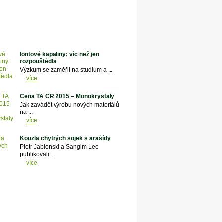
Iontové kapaliny: víc než jen
rozpouštědla
Výzkum se zaměřil na studium a ...
více
Cena TA ČR 2015 – Monokrystaly
Jak zavádět výrobu nových materiálů
na ...
více
Kouzla chytrých sojek s arašídy
Piotr Jablonski a Sangim Lee
publikovali ...
více