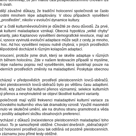
ho domnívají, že jen malou část postpleistocenního chování lze
ch úvah.
ějí závažné důkazy, že tradiční holocenní společnosti se často
nostmi mnohem lépe adaptovány. V obou případech vysvětlení
„prostředím“, nikoliv v evoluční dynamice kultury.
a“ a čistě kulturněevolučními je důležité ze dvou důvodů. Za prvé,
jak kulturní maladaptace vznikají. Obecná hypotéza „velké chyby“
arianty, jako Kaplanovo vysvětlení demografické revoluce, mají ad
ní, vysoce vyvinutá evoluční adaptace může sejít z cesty, je mnoho,
 hoc. Ad hoc vysvětlení nejsou nutně chybná; v jiných prostředích
ravděpodobně docházet k různým kolapsům adaptací.
roucení, protože jsme druh, který se skvěle adaptuje v různých
ch během holocénu. Zde v našem testovacím případě si myslíme,
í lépe našemu popisu než vysvětlením, která spoléhají pouze na
moderních prostředích změnily na maladaptivní. Poskytuje obecnou
házejí v předpovědích prostředí pleistocenních lovců-sběračů.
ání pleistocenních lovců-sběračů bylo po většinu času adaptivní.
íli, kdy začne být kulturní přenos významný, selekce kulturních
 přenos a nevyhnutelně se objeví škodlivé kulturní varianty.
olečnosti mají vyšší frekvenci maladaptivní kulturní variace za
ovského kulturního vlivu tak dramaticky vzrostl. Využití masmédií
vinulo ve skutečné umění, ale na druhou stranu gramotnost a věda
 posílily adaptivní složku obsahových preferencí.
 vycházel z důkazů (ne)existence pleistocenních maladaptací toho
evoluci. To je samozřejmě obtížné. Chování dnešních „sběračských“
kož holocenní prostředí jsou tak odlišná od pozdně pleistocenních.
 záznamu jsou přímé testy obtížné.