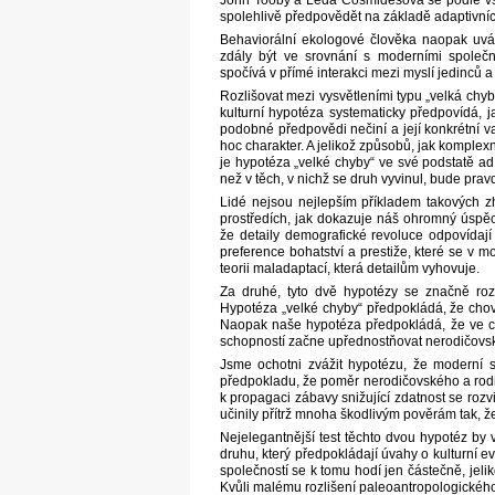
John Tooby a Leda Cosmidesová se podle vše
spolehlivě předpovědět na základě adaptivní
Behaviorální ekologové člověka naopak uvád
zdály být ve srovnání s moderními společ
spočívá v přímé interakci mezi myslí jedinců a 
Rozlišovat mezi vysvětleními typu „velká chyb
kulturní hypotéza systematicky předpovídá, 
podobné předpovědi nečiní a její konkrétní v
hoc charakter. A jelikož způsobů, jak komplex
je hypotéza „velké chyby“ ve své podstatě ad
než v těch, v nichž se druh vyvinul, bude p
Lidé nejsou nejlepším příkladem takových zh
prostředích, jak dokazuje náš ohromný úspě
že detaily demografické revoluce odpovídaj
preference bohatství a prestiže, které se v 
teorii maladaptací, která detailům vyhovuje.
Za druhé, tyto dvě hypotézy se značně rozc
Hypotéza „velké chyby“ předpokládá, že chov
Naopak naše hypotéza předpokládá, že ve chv
schopností začne upřednostňovat nerodičovský
Jsme ochotni zvážit hypotézu, že moderní sp
předpokladu, že poměr nerodičovského a rodič
k propagaci zábavy snižující zdatnost se roz
učinily přítrž mnoha škodlivým pověrám tak, že
Nejelegantnější test těchto dvou hypotéz by
druhu, který předpokládají úvahy o kulturní 
společností se k tomu hodí jen částečně, jeli
Kvůli malému rozlišení paleoantropologického