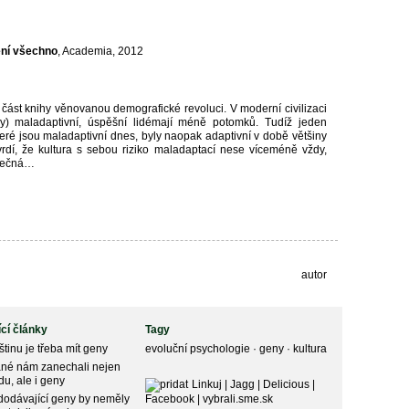
ní všechno
, Academia, 2012
ást knihy věnovanou demografické revoluci. V moderní civilizaci
cky) maladaptivní, úspěšní lidémají méně potomků. Tudíž jeden
 které jsou maladaptivní dnes, byly naopak adaptivní v době většiny
vrdí, že kultura s sebou riziko maladaptací nese víceméně vždy,
imečná…
autor
ící články
Tagy
štinu je třeba mít geny
evoluční psychologie
·
geny
·
kultura
ané nám zanechali nejen
u, ale i geny
Linkuj
|
Jagg
|
Delicious
|
dodávající geny by neměly
Facebook
|
vybrali.sme.sk