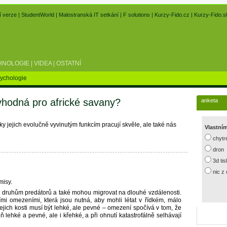
í verze
|
StudentWorld
|
Malostranská IT setkání
|
F solutions
|
Kurzy-Fido.cz
|
Kurzy-Fido.s
HNOLOGIE
|
VIDEA
|
OSTATNÍ
ychologie
vhodná pro africké savany?
anketa
íky jejich evolučně vyvinutým funkcím pracují skvěle, ale také nás
Vlastní
chytr
dron
3d ti
nic z
misy.
 druhům predátorů a také mohou migrovat na dlouhé vzdálenosti.
mi omezeními, která jsou nutná, aby mohli létat v řídkém, málo
ejich kosti musí být lehké, ale pevné – omezení spočívá v tom, že
eň lehké a pevné, ale i křehké, a při ohnutí katastrofálně selhávají