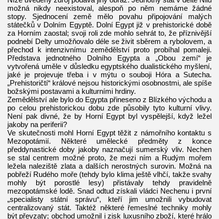
možná nikdy neexistoval, alespoň po něm nemáme žádné
stopy. Sjednocení země mělo povahu připojování malých
státečků v Dolním Egyptě. Dolní Egypt již v prehistorické době
za Horním zaostal; svoji roli zde mohlo sehrát to, že příznivější
podnebí Delty umožňovalo déle se živit sběrem a rybolovem, a
přechod k intenzivnímu zemědělství proto probíhal pomaleji.
Představa jednotného Dolního Egypta a „Obou zemí“ je
vytvořená uměle v důsledku egyptského dualistického myšlení,
jaké je projevuje třeba i v mýtu o souboji Hóra a Sutecha.
„Prehistoričtí“ králové nejsou historickými osobnostmi, ale spíše
božskými postavami a kulturními hrdiny.
Zemědělství ale bylo do Egypta přineseno z Blízkého východu a
po celou prehistorickou dobu zde působily tyto kulturní vlivy.
Není pak divné, že by Horní Egypt byl vyspělejší, když ležel
jakoby na periferii?
Ve skutečnosti mohl Horní Egypt těžit z námořního kontaktu s
Mezopotámií. Některé umělecké předměty z konce
předdynastické doby jakoby naznačují sumerský vliv. Nechen
se stal centrem možné proto, že mezi ním a Rudým mořem
ležela naleziště zlata a dalších nerostných surovin. Možná na
pobřeží Rudého moře (tehdy bylo klima ještě vlhčí, takže svahy
mohly být porostlé lesy) přistávaly tehdy pravidelně
mezopotámské lodě. Snad odtud získali vládci Nechenu i první
„specialisty státní správu“, kteří jim umožnili vybudovat
centralizovaný stát. Taktéž některé řemeslné techniky mohly
být převzaty; obchod umožnil i zisk luxusního zboží, které hrálo