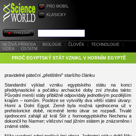
PRO MOBIL
KLASICKY
NEŽIVÁ PŘÍRODA
|
BIOLOGIE
|
ČLOVĚK
|
TECHNOLOGIE
|
VIDEA
|
OSTATNÍ
PROČ EGYPTSKÝ STÁT VZNIKL V HORNÍM EGYPTĚ
pravidelné páteční „přetištění“ staršího článku
Standardní výklad vzniku egyptského státu na konci
předdynastické a počátku archaické doby zní zhruba takto:
Původní menší státy přibližně odpovídaly jednotlivým pozdějším
krajům – nomům. Posléze se vytvořily dva větší státní útvary:
Horní a Dolní Egypt. Země byla možná sjednocena už v
prehistorické době, nicméně tento útvar se rozpadl. Trvalé
sjednocení zahájil až král Štír z hornoegyptského Nechenu a
dokončil ho Narmer; vítězství nad jižním státem je znázorněno i
známé stéle.
Níže uvedený zdroj podává jiný obraz. Jednotný stát v deltě Nilu