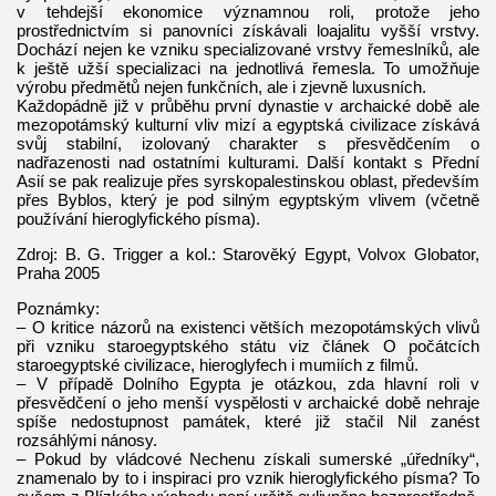
v tehdejší ekonomice významnou roli, protože jeho
prostřednictvím si panovníci získávali loajalitu vyšší vrstvy.
Dochází nejen ke vzniku specializované vrstvy řemeslníků, ale
k ještě užší specializaci na jednotlivá řemesla. To umožňuje
výrobu předmětů nejen funkčních, ale i zjevně luxusních.
Každopádně již v průběhu první dynastie v archaické době ale
mezopotámský kulturní vliv mizí a egyptská civilizace získává
svůj stabilní, izolovaný charakter s přesvědčením o
nadřazenosti nad ostatními kulturami. Další kontakt s Přední
Asií se pak realizuje přes syrskopalestinskou oblast, především
přes Byblos, který je pod silným egyptským vlivem (včetně
používání hieroglyfického písma).
Zdroj: B. G. Trigger a kol.: Starověký Egypt, Volvox Globator,
Praha 2005
Poznámky:
– O kritice názorů na existenci větších mezopotámských vlivů
při vzniku staroegyptského státu viz článek O počátcích
staroegyptské civilizace, hieroglyfech i mumiích z filmů.
– V případě Dolního Egypta je otázkou, zda hlavní roli v
přesvědčení o jeho menší vyspělosti v archaické době nehraje
spíše nedostupnost památek, které již stačil Nil zanést
rozsáhlými nánosy.
– Pokud by vládcové Nechenu získali sumerské „úředníky“,
znamenalo by to i inspiraci pro vznik hieroglyfického písma? To