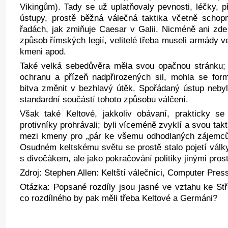
Vikingům). Tady se už uplatňovaly pevnosti, léčky, 
ústupy, prostě běžná válečná taktika včetně schop
řadách, jak zmiňuje Caesar v Galii. Nicméně ani zde
způsob římských legií, velitelé třeba museli armády 
kmeni apod.
Také velká sebedůvěra měla svou opačnou stránku; 
ochranu a přízeň nadpřirozených sil, mohla se fo
bitva změnit v bezhlavý útěk. Spořádaný ústup nebyl
standardní součástí tohoto způsobu válčení.
Však také Keltové, jakkoliv obávaní, prakticky 
protivníky prohrávali; byli víceméně zvyklí a svou tak
mezi kmeny pro „pár ke všemu odhodlaných zájemců“, 
Osudném keltskému světu se prostě stalo pojetí války
s divočákem, ale jako pokračování politiky jinými pros
Zdroj: Stephen Allen: Keltští válečníci, Computer Pres
Otázka: Popsané rozdíly jsou jasné ve vztahu ke St
co rozdílného by pak měli třeba Keltové a Germáni?