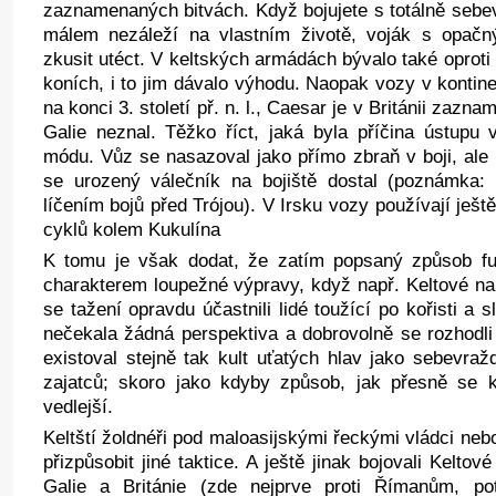
zaznamenaných bitvách. Když bojujete s totálně se
málem nezáleží na vlastním životě, voják s opač
zkusit utéct. V keltských armádách bývalo také oproti
koních, i to jim dávalo výhodu. Naopak vozy v kontin
na konci 3. století př. n. l., Caesar je v Británii zazna
Galie neznal. Těžko říct, jaká byla příčina ústupu
módu. Vůz se nasazoval jako přímo zbraň v boji, ale i
se urozený válečník na bojiště dostal (poznámka
líčením bojů před Trójou). V Irsku vozy používají ješ
cyklů kolem Kukulína
K tomu je však dodat, že zatím popsaný způsob fu
charakterem loupežné výpravy, když např. Keltové na
se tažení opravdu účastnili lidé toužící po kořisti a 
nečekala žádná perspektiva a dobrovolně se rozhodli 
existoval stejně tak kult uťatých hlav jako sebevražd
zajatců; skoro jako kdyby způsob, jak přesně se k
vedlejší.
Keltští žoldnéři pod maloasijskými řeckými vládci ne
přizpůsobit jiné taktice. A ještě jinak bojovali Kelto
Galie a Británie (zde nejprve proti Římanům, po