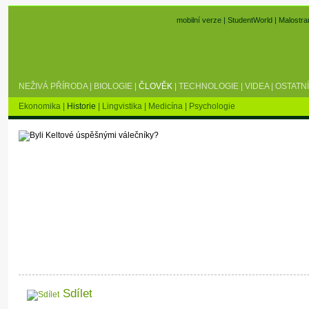
mobilní verze
|
StudentWorld
|
Malostra
NEŽIVÁ PŘÍRODA
|
BIOLOGIE
|
ČLOVĚK
|
TECHNOLOGIE
|
VIDEA
|
OSTATNÍ
Ekonomika
|
Historie
|
Lingvistika
|
Medicína
|
Psychologie
Sdílet