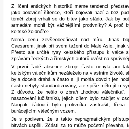
Z líčení antických historiků máme tendenci představ
jako poloviční šílence, kteří bojovali nazí a bez p
téměř zbroj vrhali se do bitev jako stádo. Jak by po
armádám mohli být vážnějšími protivníky? A proč 
keltské žoldnéře?
Nemá cenu zevšeobecňovat nad míru. Jinak bojo
Caesarem, jinak při svém tažení do Malé Asie, jinak v
Přesto ale určité rysy keltského přístupu k válce s
zprávám řeckých a římských autorů uvést na správněj
V první řadě absence zbroje často nebyla ani ta
keltským válečníkům nezáleželo na vlastním životě, al
byla docela drahá a často si ji mohla dovolit jen nob
často nebyly standardizovány, ale spíše mělo jít o sy
Z důvodu, že nešlo o zbraň „hodnou válečníka“, 
nasazování lučištníků, jejich cílem bylo zabíjet v os
Naopak žádoucí bylo protivníka zastrašit, třeba
burácejícím válečným vozem.
Je s podivem, že s takto nepragmatickým přístu
bitvách uspěli. Zčásti za to může početní převaha, 