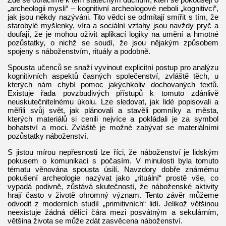
„archeologii mysli“ – kognitivní archeologové neboli „kognitivci“,
jak jsou někdy nazýváni. Tito vědci se odmítají smířit s tím, že
starobylé myšlenky, víra a sociální vztahy jsou navždy pryč a
doufají, že je mohou oživit aplikací logiky na umění a hmotné
pozůstatky, o nichž se soudí, že jsou nějakým způsobem
spojeny s náboženstvím, rituály a podobně.
Spousta učenců se snaží vyvinout explicitní postup pro analýzu
kognitivních aspektů časných společenství, zvláště těch, u
kterých nám chybí pomoc jakýchkoliv dochovaných textů.
Existuje řada povzbudivých přístupů k tomuto zdánlivě
neuskutečnitelnému úkolu. Lze sledovat, jak lidé popisovali a
měřili svůj svět, jak plánovali a stavěli pomníky a města,
kterých materiálů si cenili nejvíce a pokládali je za symbol
bohatství a moci. Zvláště je možné zabývat se materiálními
pozůstatky náboženství.
S jistou mírou nepřesnosti lze říci, že náboženství je lidským
pokusem o komunikaci s počasím. V minulosti byla tomuto
tématu věnována spousta úsilí. Navzdory dobře známému
pokušení archeologie nazývat jako „rituální“ prostě vše, co
vypadá podivně, zůstává skutečností, že náboženské aktivity
hrají často v životě ohromný význam. Tento závěr můžeme
odvodit z moderních studií „primitivních“ lidí. Jelikož většinou
neexistuje žádná dělící čára mezi posvátným a sekulárním,
většina života se může zdát zasvěcena náboženství.