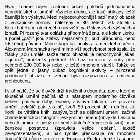
Nyní známe nejen rostoucí počet příkladů jednoduchého
neandrtálského „umění“ různého druhu, ale také příklady ještě
časnějších výskytů. Mezi nejpozoruhodnější patří malý oblázek
z vulkanické horniny, nalezený v 80. letech 20. století u
Berekhat Ram, otevřeného naleziště na Golanských výšinách v
Izraeli. Přirozený tvar oblázku připomíná ženu, ale kolem „krku“
a podél „paží“ jsou žlábky nejasného (tj. buď přírodního, nebo
lidského) původu. Mikroskopická analýza amerického vědce
Alexandra Marshacka nyní mimo vší pochybnost prokázala, že
žlábky jsou umělé, takže tento oblázek je nepochybně jakási
„figurína“, umělecký předmět. Pochází nicméně z doby před
nejméně 230 000 lety nebo je ještě mnohem starší. Takže se
opět jedná o jasný důkaz kognitivní aktivity – přirozená
podobnost oblázku s ženou byla rozpoznána a následně
prohloubena.
I v případě, že se člověk drží tradičního dogmatu, podle kterého
skutečné umění začíná až s nástupem moderního člověka
během poslední doby ledové, zůstává faktem, že pravěké
umění, zvláště pak „skalní“, tvoří 99 procent dějin umění. Je
ironií, že většina knih, zabývajících se dějinami umění, začíná
charakteristickou fotografií jeskynního umění (obvykle Lascaux
nebo Altamira, z nichž nic není skutečně reprezentativní) nebo
ženskou postavou (zpravidla velice obézní, taktéž
nereprezentativní), a pak rychle přeskakuje na mnohem
domáčtější půdu starověkého Egypta a Řecka. Jenže Lascaux,