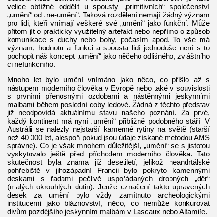
velice obtížné oddělit u spousty „primitivních“ společenství
„umění“ od „ne-umění“. Taková rozdělení nemají žádný význam
pro lidi, kteří vnímají veškeré své „umění“ jako funkční. Může
přitom jít o prakticky využitelný artefakt nebo nepřímo o způsob
komunikace s duchy nebo bohy, počasím apod. To vše má
význam, hodnotu a funkci a spousta lidí jednoduše není s to
pochopit náš koncept „umění“ jako něčeho odlišného, zvláštního
či nefunkčního.
Mnoho let bylo umění vnímáno jako něco, co přišlo až s
nástupem moderního člověka v Evropě nebo také v souvislosti
s prvními přenosnými ozdobami a nástěnnými jeskynními
malbami během poslední doby ledové. Žádná z těchto představ
již neodpovídá aktuálnímu stavu našeho poznání. Za prvé,
každý kontinent má nyní „umění“ přibližně podobného stáří. V
Austrálii se nalezly nejstarší kamenné rytiny na světě (starší
než 40 000 let, alespoň pokud jsou údaje získané metodou AMS
správné). Co je však mnohem důležitější, „umění“ se s jistotou
vyskytovalo ještě před příchodem moderního člověka. Tato
skutečnost byla známa již desetiletí, jelikož neandrtálské
pohřebiště v jihozápadní Francii bylo pokryto kamennými
deskami s řadami pečlivě uspořádaných drobných „děr“
(malých okrouhlých dutin). Jenže označení takto upravených
desek za umění bylo vždy zamítnuto archeologickými
institucemi jako bláznovství, něco, co nemůže konkurovat
divům pozdějšího jeskynním malbám v Lascaux nebo Altamiře.