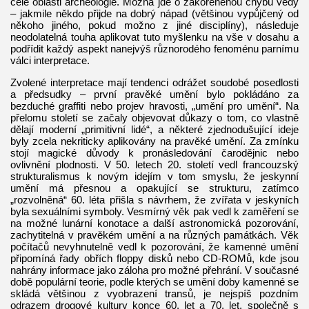
celé oblasti archeologie. Možná jde o zakořeněnou chybu vědy
– jakmile někdo přijde na dobrý nápad (většinou vypůjčený od
někoho jiného, pokud možno z jiné disciplíny), následuje
neodolatelná touha aplikovat tuto myšlenku na vše v dosahu a
podřídit každý aspekt nanejvýš různorodého fenoménu parnímu
válci interpretace.
Zvolené interpretace mají tendenci odrážet soudobé posedlosti
a předsudky – první pravěké umění bylo pokládáno za
bezduché graffiti nebo projev hravosti, „umění pro umění“. Na
přelomu století se začaly objevovat důkazy o tom, co vlastně
dělají moderní „primitivní lidé“, a některé zjednodušující ideje
byly zcela nekriticky aplikovány na pravěké umění. Za zmínku
stojí magické důvody k pronásledování čarodějnic nebo
ovlivnění plodnosti. V 50. letech 20. století vedl francouzský
strukturalismus k novým idejím v tom smyslu, že jeskynní
umění má přesnou a opakující se strukturu, zatímco
„rozvolněná“ 60. léta přišla s návrhem, že zvířata v jeskyních
byla sexuálními symboly. Vesmírný věk pak vedl k zaměření se
na možné lunární konotace a další astronomická pozorování,
zachytitelná v pravěkém umění a na různých památkách. Věk
počítačů nevyhnutelně vedl k pozorování, že kamenné umění
připomíná řady obřích floppy disků nebo CD-ROMů, kde jsou
nahrány informace jako záloha pro možné přehrání. V současné
době populární teorie, podle kterých se umění doby kamenné se
skládá většinou z vyobrazení transů, je nejspíš pozdním
odrazem drogové kultury konce 60. let a 70. let, společně s