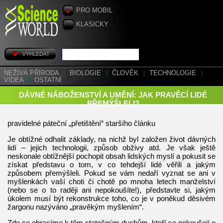
PRO MOBIL
KLASICKY
NEŽIVÁ PŘÍRODA
|
BIOLOGIE
|
ČLOVĚK
|
TECHNOLOGIE
|
VIDEA
|
OSTATNÍ
DÁVNÉ NÁBOŽENSTVÍ A UMĚNÍ: JAK PRAVĚCÍ LIDÉ
PŘEMÝŠLELI?
pravidelné páteční „přetištění“ staršího článku
Je obtížné odhalit základy, na nichž byl založen život dávných
lidí – jejich technologii, způsob obživy atd. Je však ještě
neskonale obtížnější pochopit obsah lidských myslí a pokusit se
získat představu o tom, v co tehdejší lidé věřili a jakým
způsobem přemýšleli. Pokud se vám nedaří vyznat se ani v
myšlenkách vaší choti či chotě po mnoha letech manželství
(nebo se o to raději ani nepokoušíte!), představte si, jakým
úkolem musí být rekonstrukce toho, co je v poněkud děsivém
žargonu nazýváno „pravěkým myšlením“.
Zde se obracíme k těm statečným duchům, kteří se pokoušejí o