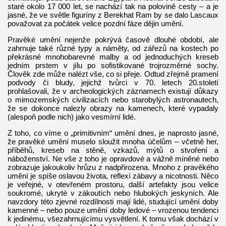
staré okolo 17 000 let, se nachází tak na polovině cesty – a je
jasné, že ve světle figuríny z Berekhat Ram by se dalo Lascaux
považovat za počátek velice pozdní fáze dějin umění.
Pravěké umění nejenže pokrývá časově dlouhé období, ale
zahrnuje také různé typy a náměty, od zářezů na kostech po
překrásné mnohobarevné malby a od jednoduchých kreseb
jedním prstem v jílu po sofistikované trojrozměrné sochy.
Člověk zde může nalézt vše, co si přeje. Odtud zřejmě pramení
podvody či bludy, jejichž tvůrci v 70. letech 20.století
prohlašovali, že v archeologických záznamech existují důkazy
o mimozemských civilizacích nebo starobylých astronautech,
že se dokonce nalezly obrazy na kamenech, které vypadaly
(alespoň podle nich) jako vesmírní lidé.
Z toho, co víme o „primitivním“ umění dnes, je naprosto jasné,
že pravěké umění muselo sloužit mnoha účelům – včetně her,
příběhů, kreseb na stěně, vzkazů, mýtů o stvoření a
náboženství. Ne vše z toho je opravdové a vážně míněné nebo
zobrazuje jakoukoliv hrůzu z nadpřirozena. Mnoho z pravěkého
umění je spíše oslavou života, reflexí zábavy a nicotnosti. Něco
je veřejné, v otevřeném prostoru, další artefakty jsou velice
soukromé, ukryté v zákoutích nebo hlubokých jeskyních. Ale
navzdory této zjevné rozdílnosti mají lidé, studující umění doby
kamenné – nebo pouze umění doby ledové – vrozenou tendenci
k jedinému, všezahrnujícímu vysvětlení. K tomu však dochází v