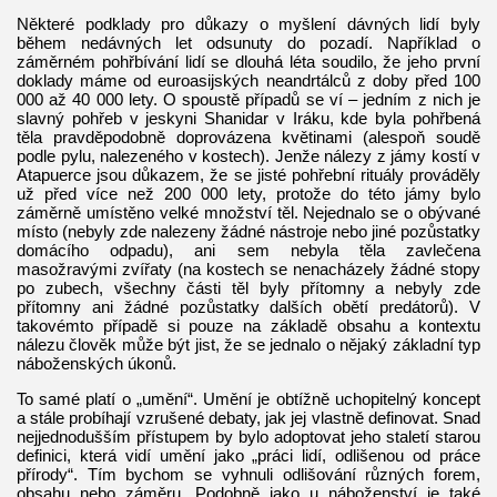
Některé podklady pro důkazy o myšlení dávných lidí byly
během nedávných let odsunuty do pozadí. Například o
záměrném pohřbívání lidí se dlouhá léta soudilo, že jeho první
doklady máme od euroasijských neandrtálců z doby před 100
000 až 40 000 lety. O spoustě případů se ví – jedním z nich je
slavný pohřeb v jeskyni Shanidar v Iráku, kde byla pohřbená
těla pravděpodobně doprovázena květinami (alespoň soudě
podle pylu, nalezeného v kostech). Jenže nálezy z jámy kostí v
Atapuerce jsou důkazem, že se jisté pohřební rituály prováděly
už před více než 200 000 lety, protože do této jámy bylo
záměrně umístěno velké množství těl. Nejednalo se o obývané
místo (nebyly zde nalezeny žádné nástroje nebo jiné pozůstatky
domácího odpadu), ani sem nebyla těla zavlečena
masožravými zvířaty (na kostech se nenacházely žádné stopy
po zubech, všechny části těl byly přítomny a nebyly zde
přítomny ani žádné pozůstatky dalších obětí predátorů). V
takovémto případě si pouze na základě obsahu a kontextu
nálezu člověk může být jist, že se jednalo o nějaký základní typ
náboženských úkonů.
To samé platí o „umění“. Umění je obtížně uchopitelný koncept
a stále probíhají vzrušené debaty, jak jej vlastně definovat. Snad
nejjednodušším přístupem by bylo adoptovat jeho staletí starou
definici, která vidí umění jako „práci lidí, odlišenou od práce
přírody“. Tím bychom se vyhnuli odlišování různých forem,
obsahu nebo záměru. Podobně jako u náboženství je také