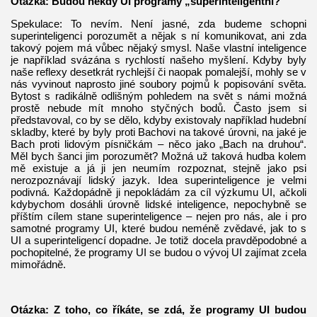
Otázka: Budou někdy UI programy „superinteligentní?“
Spekulace: To nevím. Není jasné, zda budeme schopni
superinteligenci porozumět a nějak s ní komunikovat, ani zda
takový pojem má vůbec nějaký smysl. Naše vlastní inteligence
je například svázána s rychlostí našeho myšlení. Kdyby byly
naše reflexy desetkrát rychlejší či naopak pomalejší, mohly se v
nás vyvinout naprosto jiné soubory pojmů k popisování světa.
Bytost s radikálně odlišným pohledem na svět s námi možná
prostě nebude mít mnoho styčných bodů. Často jsem si
představoval, co by se dělo, kdyby existovaly například hudební
skladby, které by byly proti Bachovi na takové úrovni, na jaké je
Bach proti lidovým písničkám – něco jako „Bach na druhou“.
Měl bych šanci jim porozumět? Možná už taková hudba kolem
mě existuje a já ji jen neumím rozpoznat, stejně jako psi
nerozpoznávají lidský jazyk. Idea superinteligence je velmi
podivná. Každopádně ji nepokládám za cíl výzkumu UI, ačkoli
kdybychom dosáhli úrovně lidské inteligence, nepochybně se
příštím cílem stane superinteligence – nejen pro nás, ale i pro
samotné programy UI, které budou neméně zvědavé, jak to s
UI a superinteligencí dopadne. Je totiž docela pravděpodobné a
pochopitelné, že programy UI se budou o vývoj UI zajímat zcela
mimořádně.
Otázka: Z toho, co říkáte, se zdá, že programy UI budou