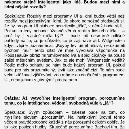
nakonec stejně inteligentní jako lidé. Budou mezi nimi a
lidmi nějaké rozdíly?
Spekulace: Rozdíly mezi programy UI a lidmi budou větší než
rozdíly mezi jednotlivými lidmi. Je skoro nemožné představit si,
že by program UI hluboce neovlivnilo „tělo“, v němž bude sídlit.
Pokud to tedy nebude úžasně věrná replika lidského těla – a
proč by jí vlastně měla být? – bude mít nesmírně odlišné
pohledy na to, co je důležité, co je zajímavé atd. Wittgenstein
kdysi vtipně poznamenal: „Kdyby lev uměl mluvit, nerozuměli
bychom mu.“ Tento citát ve mně vyvolává vzpomínka na
Rousseauův obraz mírumilovného lva a spící cikánky na poušti
zalité měsíčním světlem. Jak to ale mohl Wittgenstein vědět?
Podle mého odhadu se nám bude každý program UI, pokud
bude pro nás srozumitelný, jevit jako značně cizí. To nám bude
velmi ztěžovat zjišťování, zda máme co do činění s programem
UI, nebo jenom s „divným“ programem.
Otázka: Až vytvoříme inteligentní program, porozumíme
tomu, co je inteligence, vědomí, svobodná vůle a „já“?
Spekulace: Svým způsobem – záležet bude na tom, co
myslíme slovem „porozumět“. Na instinktivní úrovni těmto
věcem pravděpodobně každý z nás porozumí celkem dobře. Je
to jako poslech hudby. Skutečně porozumíme Bachovi tím, že