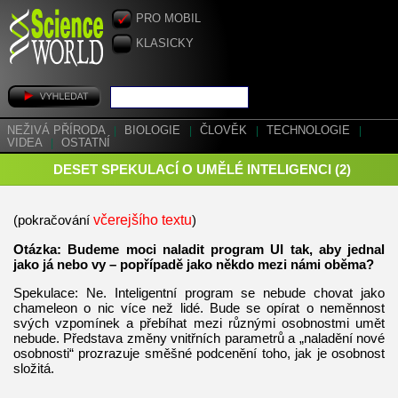
PRO MOBIL
KLASICKY
NEŽIVÁ PŘÍRODA
|
BIOLOGIE
|
ČLOVĚK
|
TECHNOLOGIE
|
VIDEA
|
OSTATNÍ
DESET SPEKULACÍ O UMĚLÉ INTELIGENCI (2)
(pokračování
včerejšího textu
)
Otázka: Budeme moci naladit program UI tak, aby jednal
jako já nebo vy – popřípadě jako někdo mezi námi oběma?
Spekulace: Ne. Inteligentní program se nebude chovat jako
chameleon o nic více než lidé. Bude se opírat o neměnnost
svých vzpomínek a přebíhat mezi různými osobnostmi umět
nebude. Představa změny vnitřních parametrů a „naladění nové
osobnosti“ prozrazuje směšné podcenění toho, jak je osobnost
složitá.