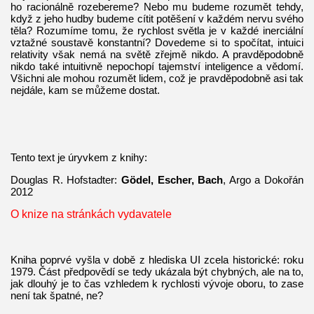
ho racionálně rozebereme? Nebo mu budeme rozumět tehdy,
když z jeho hudby budeme cítit potěšení v každém nervu svého
těla? Rozumíme tomu, že rychlost světla je v každé inerciální
vztažné soustavě konstantní? Dovedeme si to spočítat, intuici
relativity však nemá na světě zřejmě nikdo. A pravděpodobně
nikdo také intuitivně nepochopí tajemství inteligence a vědomí.
Všichni ale mohou rozumět lidem, což je pravděpodobně asi tak
nejdále, kam se můžeme dostat.
Tento text je úryvkem z knihy:
Douglas R. Hofstadter:
Gödel, Escher, Bach
, Argo a Dokořán
2012
O knize na stránkách vydavatele
Kniha poprvé vyšla v době z hlediska UI zcela historické: roku
1979. Část předpovědí se tedy ukázala být chybných, ale na to,
jak dlouhý je to čas vzhledem k rychlosti vývoje oboru, to zase
není tak špatné, ne?