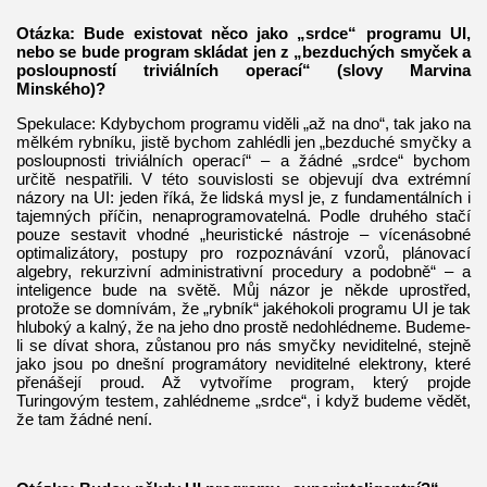
Otázka: Bude existovat něco jako „srdce“ programu UI,
nebo se bude program skládat jen z „bezduchých smyček a
posloupností triviálních operací“ (slovy Marvina
Minského)?
Spekulace: Kdybychom programu viděli „až na dno“, tak jako na
mělkém rybníku, jistě bychom zahlédli jen „bezduché smyčky a
posloupnosti triviálních operací“ – a žádné „srdce“ bychom
určitě nespatřili. V této souvislosti se objevují dva extrémní
názory na UI: jeden říká, že lidská mysl je, z fundamentálních i
tajemných příčin, nenaprogramovatelná. Podle druhého stačí
pouze sestavit vhodné „heuristické nástroje – vícenásobné
optimalizátory, postupy pro rozpoznávání vzorů, plánovací
algebry, rekurzivní administrativní procedury a podobně“ – a
inteligence bude na světě. Můj názor je někde uprostřed,
protože se domnívám, že „rybník“ jakéhokoli programu UI je tak
hluboký a kalný, že na jeho dno prostě nedohlédneme. Budeme-
li se dívat shora, zůstanou pro nás smyčky neviditelné, stejně
jako jsou po dnešní programátory neviditelné elektrony, které
přenášejí proud. Až vytvoříme program, který projde
Turingovým testem, zahlédneme „srdce“, i když budeme vědět,
že tam žádné není.