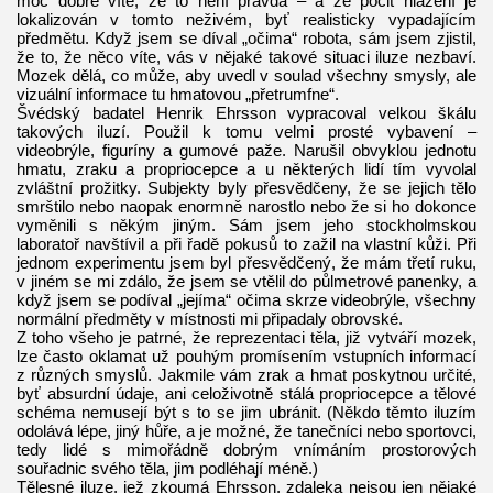
moc dobře víte, že to není pravda – a že pocit hlazení je
lokalizován v tomto neživém, byť realisticky vypadajícím
předmětu. Když jsem se díval „očima“ robota, sám jsem zjistil,
že to, že něco víte, vás v nějaké takové situaci iluze nezbaví.
Mozek dělá, co může, aby uvedl v soulad všechny smysly, ale
vizuální informace tu hmatovou „přetrumfne“.
Švédský badatel Henrik Ehrsson vypracoval velkou škálu
takových iluzí. Použil k tomu velmi prosté vybavení –
videobrýle, figuríny a gumové paže. Narušil obvyklou jednotu
hmatu, zraku a propriocepce a u některých lidí tím vyvolal
zvláštní prožitky. Subjekty byly přesvědčeny, že se jejich tělo
smrštilo nebo naopak enormně narostlo nebo že si ho dokonce
vyměnili s někým jiným. Sám jsem jeho stockholmskou
laboratoř navštívil a při řadě pokusů to zažil na vlastní kůži. Při
jednom experimentu jsem byl přesvědčený, že mám třetí ruku,
v jiném se mi zdálo, že jsem se vtělil do půlmetrové panenky, a
když jsem se podíval „jejíma“ očima skrze videobrýle, všechny
normální předměty v místnosti mi připadaly obrovské.
Z toho všeho je patrné, že reprezentaci těla, již vytváří mozek,
lze často oklamat už pouhým promísením vstupních informací
z různých smyslů. Jakmile vám zrak a hmat poskytnou určité,
byť absurdní údaje, ani celoživotně stálá propriocepce a tělové
schéma nemusejí být s to se jim ubránit. (Někdo těmto iluzím
odolává lépe, jiný hůře, a je možné, že tanečníci nebo sportovci,
tedy lidé s mimořádně dobrým vnímáním prostorových
souřadnic svého těla, jim podléhají méně.)
Tělesné iluze, jež zkoumá Ehrsson, zdaleka nejsou jen nějaké