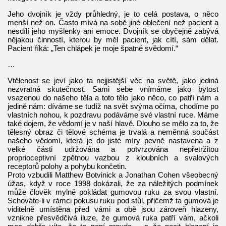
Jeho dvojník je vždy průhledný, je to celá postava, o něco
menší než on. Často mívá na sobě jiné oblečení než pacient a
nesdílí jeho myšlenky ani emoce. Dvojník se obyčejně zabývá
nějakou činností, kterou by měl pacient, jak cítí, sám dělat.
Pacient říká: „Ten chlápek je moje špatné svědomí.“
…
Vtělenost se jeví jako ta nejjistější věc na světě, jako jediná
nezvratná skutečnost. Sami sebe vnímáme jako bytost
vsazenou do našeho těla a toto tělo jako něco, co patří nám a
jedině nám: díváme se tudíž na svět svýma očima, chodíme po
vlastních nohou, k pozdravu podáváme své vlastní ruce. Máme
také dojem, že vědomí je v naší hlavě. Dlouho se mělo za to, že
tělesný obraz či tělové schéma je trvalá a neměnná součást
našeho vědomí, která je do jisté míry pevně nastavena a z
velké části udržována a potvrzována nepřetržitou
proprioceptivní zpětnou vazbou z kloubních a svalových
receptorů polohy a pohybu končetin.
Proto vzbudili Matthew Botvinick a Jonathan Cohen všeobecný
úžas, když v roce 1998 dokázali, že za náležitých podmínek
může člověk mylně pokládat gumovou ruku za svou vlastní.
Schováte-li v rámci pokusu ruku pod stůl, přičemž ta gumová je
viditelně umístěna před vámi a obě jsou zároveň hlazeny,
vznikne přesvědčivá iluze, že gumová ruka patří vám, ačkoli