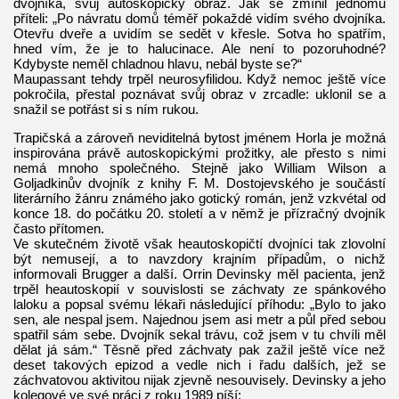
dvojníka, svůj autoskopický obraz. Jak se zmínil jednomu
příteli: „Po návratu domů téměř pokaždé vidím svého dvojníka.
Otevřu dveře a uvidím se sedět v křesle. Sotva ho spatřím,
hned vím, že je to halucinace. Ale není to pozoruhodné?
Kdybyste neměl chladnou hlavu, nebál byste se?“
Maupassant tehdy trpěl neurosyfilidou. Když nemoc ještě více
pokročila, přestal poznávat svůj obraz v zrcadle: uklonil se a
snažil se potřást si s ním rukou.
Trapičská a zároveň neviditelná bytost jménem Horla je možná
inspirována právě autoskopickými prožitky, ale přesto s nimi
nemá mnoho společného. Stejně jako William Wilson a
Goljadkinův dvojník z knihy F. M. Dostojevského je součástí
literárního žánru známého jako gotický román, jenž vzkvétal od
konce 18. do počátku 20. století a v němž je přízračný dvojník
často přítomen.
Ve skutečném životě však heautoskopičtí dvojníci tak zlovolní
být nemusejí, a to navzdory krajním případům, o nichž
informovali Brugger a další. Orrin Devinsky měl pacienta, jenž
trpěl heautoskopií v souvislosti se záchvaty ze spánkového
laloku a popsal svému lékaři následující příhodu: „Bylo to jako
sen, ale nespal jsem. Najednou jsem asi metr a půl před sebou
spatřil sám sebe. Dvojník sekal trávu, což jsem v tu chvíli měl
dělat já sám.“ Těsně před záchvaty pak zažil ještě více než
deset takových epizod a vedle nich i řadu dalších, jež se
záchvatovou aktivitou nijak zjevně nesouvisely. Devinsky a jeho
kolegové ve své práci z roku 1989 píší: