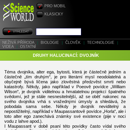
PRO MOBIL
KLASICKY
NEŽIVÁ PŘÍRODA
|
BIOLOGIE
|
ČLOVĚK
|
TECHNOLOGIE
|
VIDEA
|
OSTATNÍ
DRUHY HALUCINACÍ: DVOJNÍK
Téma dvojníka, alter ega, bytosti, která je částečně jedním a
částečně „tím druhým“, je pro literární mysl neodolatelná a
obyčejně bývá líčena jako zlověstná předzvěst smrti nebo
katastrofy. Někdy, jako například v Poeově povídce „William
Wilson“, je dvojník viditelnou a hmatatelnou projekcí špatného
svědomí, jež je stále nesnesitelnější, až se oběť nakonec na
svého dvojníka vrhá s vražednými úmysly a shledává, že
pobodala sama sebe. Někdy je dvojník neviditelný a
nepostižitelný, například v Maupassantově povídce „Horla“, ale i
toto alter ego zanechává známky své existence (pije v noci
vodu z lahve apod.).
I Maupassant v době psaní této povídky často vídal svého