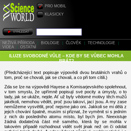
PRO MOBIL
KLASICKY
NEŽIVÁ PŘÍRODA
|
BIOLOGIE
|
ČLOVĚK
|
TECHNOLOGIE
|
VIDEA
|
OSTATNÍ
ILUZE SVOBODNÉ VŮLE – KDE BY SE VŮBEC MOHLA
BRÁT?
(Předcházející text popisuje výpovědi dvou brutálních vrahů o
tom, proč se chovali, jak se chovali, a co při tom cítili.)
Zda se lze na výpovědi Hayese a Komisarjevského spolehnout,
v tom smyslu, že upřímně popisují své pocity a úmysly, o to
tady, jak se ukáže, nejde. Ať už byly vědomé motivy těch mužů
jakékoli, nemohou vědět, proč jsou takoví, jací jsou. A my zase
nemůžeme vysvětlit, proč nejsme jako oni. Jakkoli se mi dělá z
jejich chování špatně, musím si přiznat, že vyměnit si s jedním
z nich do posledního atomu místo, byl bych jím. Neexistuje
žádná dodatečná část mě samého, která by se mohla v
takovém případě rozhodnout vidět svět jinak než on či odolat