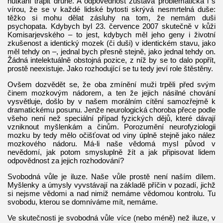
nutkání trápit druhé. A odpovědnost zůstává problematická i s
vírou, že se v každé lidské bytosti skrývá nesmrtelná duše:
těžko si mohu dělat zásluhy na tom, že nemám duši
psychopata. Kdybych byl 23. července 2007 skutečně v kůži
Komisarjevského – to jest, kdybych měl jeho geny i životní
zkušenost a identický mozek (či duši) v identickém stavu, jako
měl tehdy on –, jednal bych přesně stejně, jako jednal tehdy on.
Žádná intelektuálně obstojná pozice, z níž by se to dalo popřít,
prostě neexistuje. Jako rozhodující se tu tedy jeví role štěstěny.
Ovšem dozvědět se, že oba zmínění muži trpěli před svým
činem mozkovým nádorem, a ten že jejich násilné chování
vysvětluje, došlo by v našem morálním cítění samozřejmě k
dramatickému posunu. Jenže neurologická choroba přece podle
všeho není než speciální případ fyzických dějů, které dávají
vzniknout myšlenkám a činům. Porozumění neurofyziologii
mozku by tedy mělo očišťovat od viny úplně stejně jako nález
mozkového nádoru. Má-li naše vědomá mysl původ v
nevědomí, jak potom smysluplně žít a jak připisovat lidem
odpovědnost za jejich rozhodování?
Svobodná vůle je iluze. Naše vůle prostě není naším dílem.
Myšlenky a úmysly vyvstávají na základě příčin v pozadí, jichž
si nejsme vědomi a nad nimiž nemáme vědomou kontrolu. Tu
svobodu, kterou se domníváme mít, nemáme.
Ve skutečnosti je svobodná vůle více (nebo méně) než iluze, v