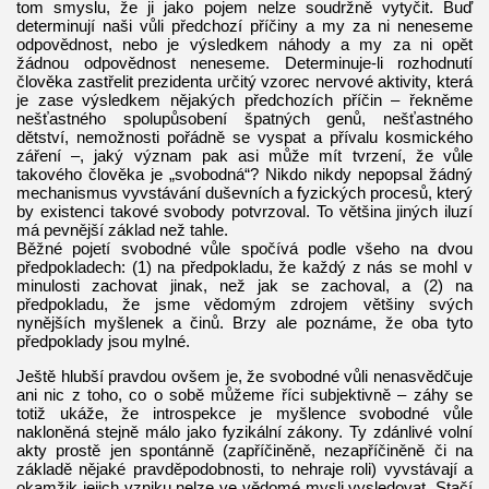
tom smyslu, že ji jako pojem nelze soudržně vytyčit. Buď
determinují naši vůli předchozí příčiny a my za ni neneseme
odpovědnost, nebo je výsledkem náhody a my za ni opět
žádnou odpovědnost neneseme. Determinuje-li rozhodnutí
člověka zastřelit prezidenta určitý vzorec nervové aktivity, která
je zase výsledkem nějakých předchozích příčin – řekněme
nešťastného spolupůsobení špatných genů, nešťastného
dětství, nemožnosti pořádně se vyspat a přívalu kosmického
záření –, jaký význam pak asi může mít tvrzení, že vůle
takového člověka je „svobodná“? Nikdo nikdy nepopsal žádný
mechanismus vyvstávání duševních a fyzických procesů, který
by existenci takové svobody potvrzoval. To většina jiných iluzí
má pevnější základ než tahle.
Běžné pojetí svobodné vůle spočívá podle všeho na dvou
předpokladech: (1) na předpokladu, že každý z nás se mohl v
minulosti zachovat jinak, než jak se zachoval, a (2) na
předpokladu, že jsme vědomým zdrojem většiny svých
nynějších myšlenek a činů. Brzy ale poznáme, že oba tyto
předpoklady jsou mylné.
Ještě hlubší pravdou ovšem je, že svobodné vůli nenasvědčuje
ani nic z toho, co o sobě můžeme říci subjektivně – záhy se
totiž ukáže, že introspekce je myšlence svobodné vůle
nakloněná stejně málo jako fyzikální zákony. Ty zdánlivé volní
akty prostě jen spontánně (zapříčiněně, nezapříčiněně či na
základě nějaké pravděpodobnosti, to nehraje roli) vyvstávají a
okamžik jejich vzniku nelze ve vědomé mysli vysledovat. Stačí