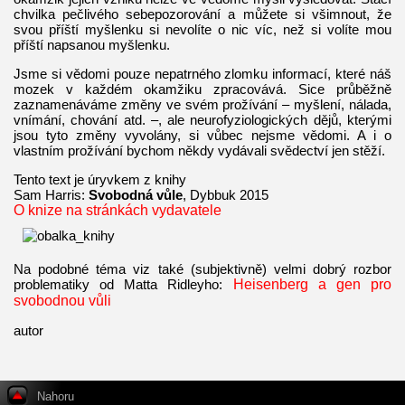
chvilka pečlivého sebepozorování a můžete si všimnout, že
svou příští myšlenku si nevolíte o nic víc, než si volíte mou
příští napsanou myšlenku.
Jsme si vědomi pouze nepatrného zlomku informací, které náš
mozek v každém okamžiku zpracovává. Sice průběžně
zaznamenáváme změny ve svém prožívání – myšlení, nálada,
vnímání, chování atd. –, ale neurofyziologických dějů, kterými
jsou tyto změny vyvolány, si vůbec nejsme vědomi. A i o
vlastním prožívání bychom někdy vydávali svědectví jen stěží.
Tento text je úryvkem z knihy
Sam Harris:
Svobodná vůle
, Dybbuk 2015
O knize na stránkách vydavatele
Na podobné téma viz také (subjektivně) velmi dobrý rozbor
problematiky od Matta Ridleyho:
Heisenberg a gen pro
svobodnou vůli
autor
Nahoru