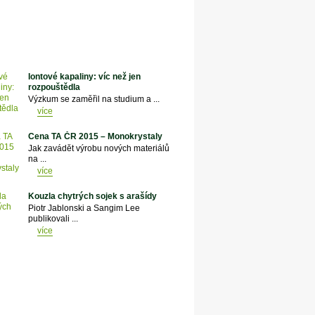
Iontové kapaliny: víc než jen
rozpouštědla
Výzkum se zaměřil na studium a ...
více
Cena TA ČR 2015 – Monokrystaly
Jak zavádět výrobu nových materiálů
na ...
více
Kouzla chytrých sojek s arašídy
Piotr Jablonski a Sangim Lee
publikovali ...
více