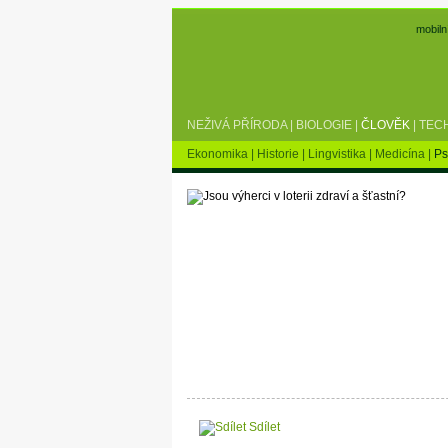
mobiln
NEŽIVÁ PŘÍRODA
|
BIOLOGIE
|
ČLOVĚK
|
TEC
Ekonomika
|
Historie
|
Lingvistika
|
Medicína
|
Ps
Sdílet