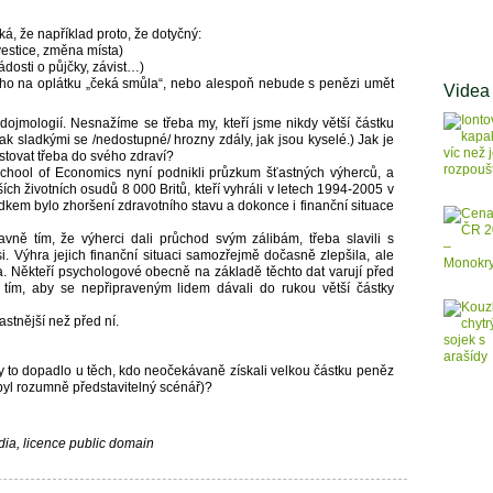
á, že například proto, že dotyčný:
vestice, změna místa)
ádosti o půjčky, závist…)
ho na oplátku „čeká smůla“, nebo alespoň nebude s penězi umět
Videa
dojmologií. Nesnažíme se třeba my, kteří jsme nikdy větší částku
ak sladkými se /nedostupné/ hrozny zdály, jak jsou kyselé.) Jak je
tovat třeba do svého zdraví?
chool of Economics nyní podnikli průzkum šťastných výherců, a
ších životních osudů 8 000 Britů, kteří vyhráli v letech 1994-2005 v
sledkem bylo zhoršení zdravotního stavu a dokonce i finanční situace
avně tím, že výherci dali průchod svým zálibám, třeba slavili s
si. Výhra jejich finanční situaci samozřejmě dočasně zlepšila, ale
la. Někteří psychologové obecně na základě těchto dat varují před
 tím, aby se nepřipraveným lidem dávali do rukou větší částky
ťastnější než před ní.
by to dopadlo u těch, kdo neočekávaně získali velkou částku peněz
byl rozumně představitelný scénář)?
ia, licence public domain