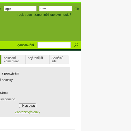
k
registrace
|
zapomněli jste své heslo?
vyhledávání
poslední
nejčtenější
Sociální
komentáře
sítě
m a používám
é hodinky
skárnu
 uvedeného
Zobrazit výsledky