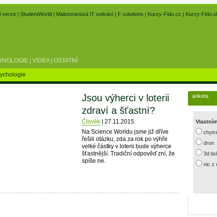
í verze
|
StudentWorld
|
Malostranská IT setkání
|
F solutions
|
Kurzy-Fido.cz
|
Kurzy-Fido.s
HNOLOGIE
|
VIDEA
|
OSTATNÍ
ychologie
Jsou výherci v loterii
anketa
zdraví a šťastní?
Člověk
|
27.11.2015
Vlastní
Na Science Worldu jsme již dříve
chytr
řešili otázku, zda za rok po výhře
dron
velké částky v loterii bude výherce
šťastnější. Tradiční odpověď zní, že
3d ti
spíše ne.
nic z