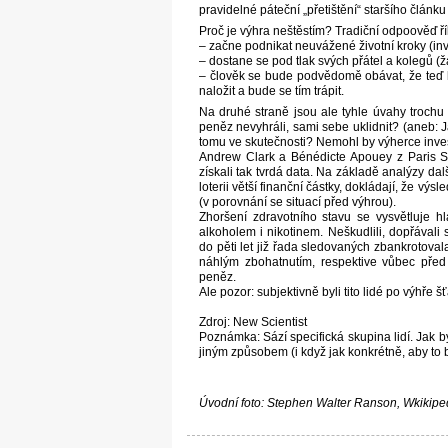
pravidelné páteční „přetištění“ staršího článku
Proč je výhra neštěstím? Tradiční odpoověď řík
– začne podnikat neuvážené životní kroky (in
– dostane se pod tlak svých přátel a kolegů (ž
– člověk se bude podvědomě obávat, že teď 
naložit a bude se tím trápit.
Na druhé straně jsou ale tyhle úvahy trochu 
peněz nevyhráli, sami sebe uklidnit? (aneb: J
tomu ve skutečnosti? Nemohl by výherce inves
Andrew Clark a Bénédicte Apouey z Paris S
získali tak tvrdá data. Na základě analýzy dal
loterii větší finanční částky, dokládají, že vý
(v porovnání se situací před výhrou).
Zhoršení zdravotního stavu se vysvětluje hl
alkoholem i nikotinem. Neškudlili, dopřávali 
do pěti let již řada sledovaných zbankrotova
náhlým zbohatnutím, respektive vůbec před
peněz.
Ale pozor: subjektivně byli tito lidé po výhře š
Zdroj: New Scientist
Poznámka: Sází specifická skupina lidí. Jak 
jiným způsobem (i když jak konkrétně, aby to 
Úvodní foto: Stephen Walter Ranson, Wkikiped