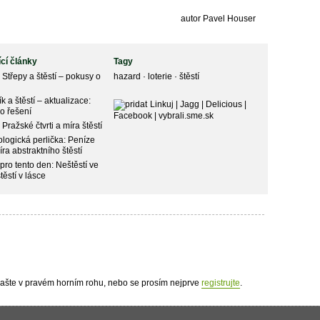
autor Pavel Houser
ící články
Tagy
 Střepy a štěstí – pokusy o
hazard
·
loterie
·
štěstí
k a štěstí – aktualizace:
Linkuj
|
Jagg
|
Delicious
|
o řešení
Facebook
|
vybrali.sme.sk
Pražské čtvrti a míra štěstí
logická perlička: Peníze
íra abstraktního štěstí
pro tento den: Neštěstí ve
těstí v lásce
hlašte v pravém horním rohu, nebo se prosím nejprve
registrujte
.