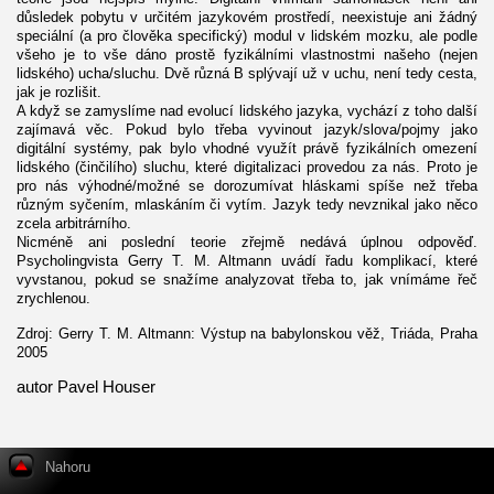
důsledek pobytu v určitém jazykovém prostředí, neexistuje ani žádný
speciální (a pro člověka specifický) modul v lidském mozku, ale podle
všeho je to vše dáno prostě fyzikálními vlastnostmi našeho (nejen
lidského) ucha/sluchu. Dvě různá B splývají už v uchu, není tedy cesta,
jak je rozlišit.
A když se zamyslíme nad evolucí lidského jazyka, vychází z toho další
zajímavá věc. Pokud bylo třeba vyvinout jazyk/slova/pojmy jako
digitální systémy, pak bylo vhodné využít právě fyzikálních omezení
lidského (činčilího) sluchu, které digitalizaci provedou za nás. Proto je
pro nás výhodné/možné se dorozumívat hláskami spíše než třeba
různým syčením, mlaskáním či vytím. Jazyk tedy nevznikal jako něco
zcela arbitrárního.
Nicméně ani poslední teorie zřejmě nedává úplnou odpověď.
Psycholingvista Gerry T. M. Altmann uvádí řadu komplikací, které
vyvstanou, pokud se snažíme analyzovat třeba to, jak vnímáme řeč
zrychlenou.
Zdroj: Gerry T. M. Altmann: Výstup na babylonskou věž, Triáda, Praha
2005
autor Pavel Houser
Nahoru