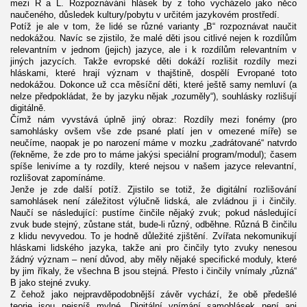
mezi R a L. Rozpoznávání hlásek by z toho vycházelo jako něco
naučeného, důsledek kultury/pobytu v určitém jazykovém prostředí.
Potíž je ale v tom, že lidé se různé varianty „B“ rozpoznávat naučit
nedokážou. Navíc se zjistilo, že malé děti jsou citlivé nejen k rozdílům
relevantním v jednom (jejich) jazyce, ale i k rozdílům relevantním v
jiných jazycích. Takže evropské děti dokáží rozlišit rozdíly mezi
hláskami, které hrají význam v thajštině, dospělí Evropané toto
nedokážou. Dokonce už cca měsíční děti, které ještě samy nemluví (a
nelze předpokládat, že by jazyku nějak „rozuměly“), souhlásky rozlišují
digitálně.
Čímž nám vyvstává úplně jiný obraz: Rozdíly mezi fonémy (pro
samohlásky ovšem vše zde psané platí jen v omezené míře) se
neučíme, naopak je po narození máme v mozku „zadrátované“ natvrdo
(řekněme, že zde pro to máme jakýsi speciální program/modul); časem
spíše lenivíme a ty rozdíly, které nejsou v našem jazyce relevantní,
rozlišovat zapomínáme.
Jenže je zde další potíž. Zjistilo se totiž, že digitální rozlišování
samohlásek není záležitost výlučně lidská, ale zvládnou ji i činčily.
Naučí se následující: pustíme činčile nějaký zvuk; pokud následující
zvuk bude stejný, zůstane stát, bude-li různý, odběhne. Různá B činčilu
z klidu nevyvedou. To je hodně důležité zjištění. Zvířata nekomunikují
hláskami lidského jazyka, takže ani pro činčily tyto zvuky nenesou
žádný význam – není důvod, aby měly nějaké specifické moduly, které
by jim říkaly, že všechna B jsou stejná. Přesto i činčily vnímaly „různá“
B jako stejné zvuky.
Z čehož jako nejpravděpodobnější závěr vychází, že obě předešlé
teorie jsou nejspíš mylné. Digitální vnímání samohlásek není ani