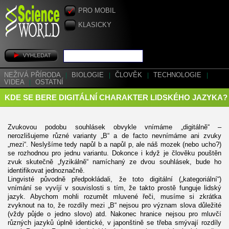
PRO MOBIL
KLASICKY
NEŽIVÁ PŘÍRODA
|
BIOLOGIE
|
ČLOVĚK
|
TECHNOLOGIE
|
VIDEA
|
OSTATNÍ
KDE SE BERE DIGITÁLNÍ CHARAKTER LIDSKÉHO JAZYKA?
Zvukovou podobu souhlásek obvykle vnímáme „digitálně“ –
nerozlišujeme různé varianty „B“ a de facto nevnímáme ani zvuky
„mezi“. Neslyšíme tedy napůl b a napůl p, ale náš mozek (nebo ucho?)
se rozhodnou pro jednu variantu. Dokonce i když je člověku pouštěn
zvuk skutečně „fyzikálně“ namíchaný ze dvou souhlásek, bude ho
identifikovat jednoznačně.
Lingvisté původně předpokládali, že toto digitální („kategoriální“)
vnímání se vyvíjí v souvislosti s tím, že takto prostě funguje lidský
jazyk. Abychom mohli rozumět mluvené řeči, musíme si zkrátka
zvyknout na to, že rozdíly mezi „B“ nejsou pro význam slova důležité
(vždy půjde o jedno slovo) atd. Nakonec hranice nejsou pro mluvčí
různých jazyků úplně identické, v japonštině se třeba smývají rozdíly