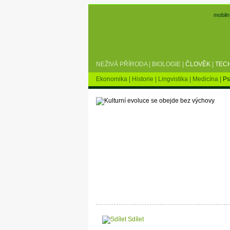
mobiln
NEŽIVÁ PŘÍRODA
|
BIOLOGIE
|
ČLOVĚK
|
TEC
Ekonomika
|
Historie
|
Lingvistika
|
Medicína
|
Ps
Sdílet