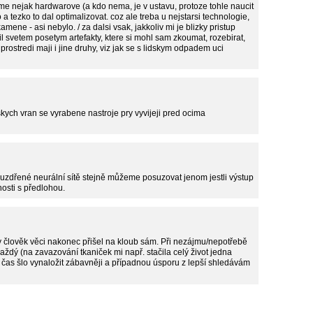
e nejak hardwarove (a kdo nema, je v ustavu, protoze tohle naucit
 a tezko to dal optimalizovat. coz ale treba u nejstarsi technologie,
e - asi nebylo. / za dalsi vsak, jakkoliv mi je blizky pristup
il svetem posetym artefakty, ktere si mohl sam zkoumat, rozebirat,
prostredi maji i jine druhy, viz jak se s lidskym odpadem uci
skych vran se vyrabene nastroje pry vyvijeji pred ocima
ouzdřené neurální sítě stejně můžeme posuzovat jenom jestli výstup
osti s předlohou.
by člověk věci nakonec přišel na kloub sám. Při nezájmu/nepotřebě
ždý (na zavazování tkaniček mi např. stačila celý život jedna
í čas šlo vynaložit zábavněji a případnou úsporu z lepší shledávám