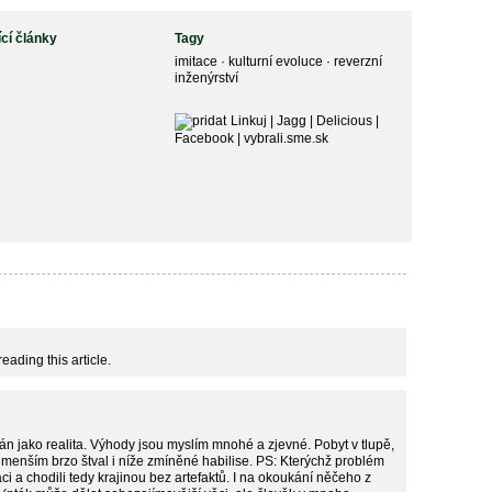
ící články
Tagy
imitace
·
kulturní evoluce
·
reverzní
inženýrství
Linkuj
|
Jagg
|
Delicious
|
Facebook
|
vybrali.sme.sk
eading this article.
ván jako realita. Výhody jsou myslím mnohé a zjevné. Pobyt v tlupě,
ejmenším brzo štval i níže zmíněné habilise. PS: Kterýchž problém
i a chodili tedy krajinou bez artefaktů. I na okoukání něčeho z