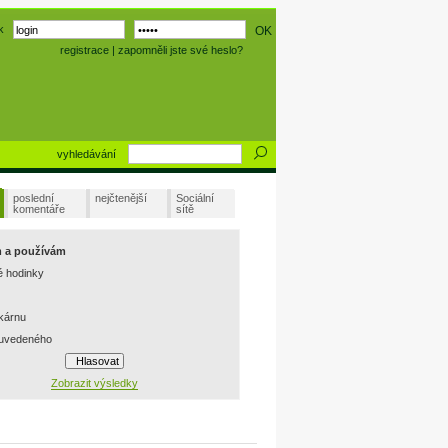
k
registrace
|
zapomněli jste své heslo?
vyhledávání
poslední
nejčtenější
Sociální
komentáře
sítě
m a používám
é hodinky
skárnu
 uvedeného
Zobrazit výsledky