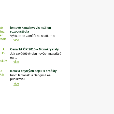
Iontové kapaliny: víc než jen
rozpouštědla
Výzkum se zaměřil na studium a ...
více
Cena TA ČR 2015 – Monokrystaly
Jak zavádět výrobu nových materiálů
na ...
více
Kouzla chytrých sojek s arašídy
Piotr Jablonski a Sangim Lee
publikovali ...
více