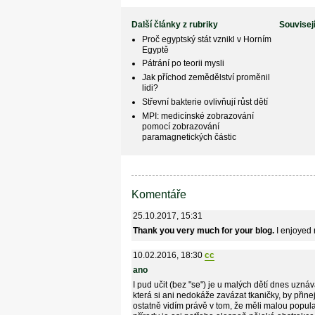
Další články z rubriky
Souvisej
Proč egyptský stát vznikl v Horním
Egyptě
Pátrání po teorii mysli
Jak příchod zemědělství proměnil
lidi?
Střevní bakterie ovlivňují růst dětí
MPI: medicínské zobrazování
pomocí zobrazování
paramagnetických částic
Komentáře
25.10.2017, 15:31
Thank you very much for your blog.
I enjoyed r
10.02.2016, 18:30
cc
ano
I pud učit (bez "se") je u malých dětí dnes uzná
která si ani nedokáže zavázat tkaničky, by přin
ostatně vidím právě v tom, že měli malou populac