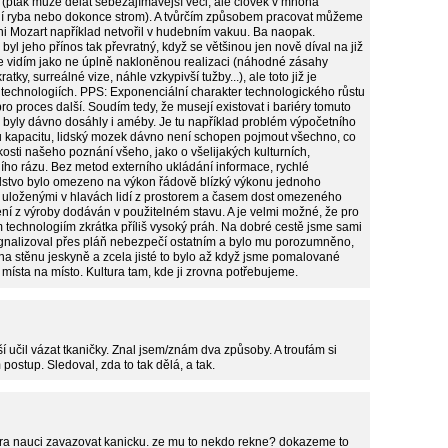
 (pták může dělat sebezajímavější věci, ale člověk v mnoha
ení ryba nebo dokonce strom). A tvůrčím způsobem pracovat můžeme
ni Mozart například netvořil v hudebním vakuu. Ba naopak.
e byl jeho přínos tak převratný, když se většinou jen nově díval na již
 vidím jako ne úplně nakloněnou realizaci (náhodné zásahy
ky, surreálné vize, náhle vzkypivší tužby...), ale toto již je
h technologiích. PPS: Exponenciální charakter technologického růstu
ro proces další. Soudím tedy, že musejí existovat i bariéry tomuto
e byly dávno dosáhly i améby. Je tu například problém výpočetního
 kapacitu, lidský mozek dávno není schopen pojmout všechno, co
bokosti našeho poznání všeho, jako o všelijakých kulturních,
ího rázu. Bez metod externího ukládání informace, rychlé
 lidstvo bylo omezeno na výkon řádově blízký výkonu jednoho
uloženými v hlavách lidí z prostorem a časem dost omezeného
ení z výroby dodáván v použitelném stavu. A je velmi možné, že pro
m technologiím zkrátka příliš vysoký práh. Na dobré cestě jsme sami
ignalizoval přes pláň nebezpečí ostatním a bylo mu porozumněno,
 na stěnu jeskyně a zcela jisté to bylo až když jsme pomalované
ísta na místo. Kultura tam, kde ji zrovna potřebujeme.
í učil vázat tkaničky. Znal jsem/znám dva způsoby. A troufám si
 postup. Sledoval, zda to tak dělá, a tak.
akra nauci zavazovat kanicku. ze mu to nekdo rekne? dokazeme to