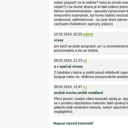
vubec popsat? ze to vidime? nebo to proste mam
nejde?) / na druhe strane je to fakt celkem jedno
kterou zaznamenavame - zpusoby opracovani kamen
revezrniho inzenyrstvi, asi homo habilis nechod
sestavovat, optimalizovat... (a zase dnes takove 
zachazet chobotnice; opet pry, jisteze)
10.02.2016, 02:25
admin
vrany
jen bych se jeste poopravil, ze i u novokaledon
pozorovatelu a lisi se mistne.
09.02.2016, 21:23
cc
a z opačné strany
Z hlediska v lebce a změti axonů efektivně zap
funguje nebo ne, většinou posuzováním podobn
09.02.2016, 15:47
cc
možná trochu umělé rozdělení
Přeci jenom i zlatým cílem klasické výuky je, a
se s prostou nápodobou nakonec také spokojí ka
jakkoliv jistě neideální metoda, neboť výpočetn
negligibilní).
Napsat vlastní komentář