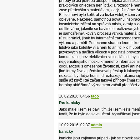
přírody je asi potřeba alespoň nějaká abstrakce
praktických ohledech není pták; a rozhodně n
zase především s materiálem, který již máme. A
Einsteinovi bylo kolikrát za těžko vidět, v čem ž
objevené. Nakonec, samotnou povahu inspirace
kosmického záření na správná místa, zkraty a zkrat
odfiltrováno, jakmile se bavíme o realizovanýc
je samozřejmý, když v procesu vzniká materiál p
růstu bránící, jinak by informační transcendenc
výkonu a paměti. Ponechme stranou teoretickou
lidstvo jako kolektiv ví a není to ani tolik o hlu
jazykových a dalších věcech v podstatě provozn
komunikace, bez efektivních sítí sociálních by
nejgeniálnějšího mozku krmeného informacemi 
okolí. Mozku s omezenou životností, který ani n
jiné formy života představoval přestup k takový
nezačali být, když hominid rozhazuje rukama s
spíše až když lidé začali takové příhody čmárat
horniny obtěžkané významem začali přenášet z m
10.02.2016, 04:56
taco
Re: kanicky
Jako malej jsem se bavil tím, že jsem ještě menš
tvrdit, že to bylo doslova učení. Vysvětloval jsem
10.02.2016, 02:37
admin
kanicky
kanicky jsou zajimavy pripad - jak se clovek s