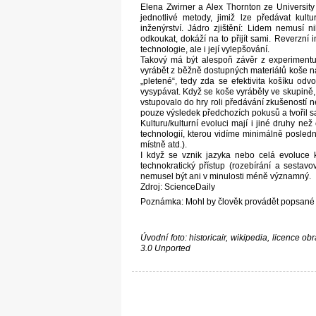
Elena Zwirner a Alex Thornton ze University 
jednotlivé metody, jimiž lze předávat kultu
inženýrství. Jádro zjištění: Lidem nemusí ni
odkoukat, dokáží na to přijít sami. Reverzní 
technologie, ale i její vylepšování.
Takový má být alespoň závěr z experimentu (
vyrábět z běžně dostupných materiálů koše na 
„pletené“, tedy zda se efektivita košíku od
vysypávat. Když se koše vyráběly ve skupině,
vstupovalo do hry roli předávání zkušeností ne
pouze výsledek předchozích pokusů a tvořil 
Kulturu/kulturní evoluci mají i jiné druhy ne
technologií, kterou vidíme minimálně posledn
místně atd.).
I když se vznik jazyka nebo celá evoluce 
technokratický přístup (rozebírání a sestav
nemusel být ani v minulosti méně významný.
Zdroj: ScienceDaily
Poznámka: Mohl by člověk provádět popsané re
Úvodní foto: historicair, wikipedia, licence
3.0 Unported