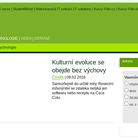
í verze
|
StudentWorld
|
Malostranská IT setkání
|
F solutions
|
Kurzy-Fido.cz
|
Kurzy-Fido.s
HNOLOGIE
|
VIDEA
|
OSTATNÍ
ychologie
Kulturní evoluce se
anketa
obejde bez výchovy
Člověk
|
09.02.2016
Vlastní
Samozřejmě do určité míry. Reverzní
chytr
inženýrství se zdaleka netýká jen
dron
softwaru nebo receptu na Coca
Colu.
3d ti
nic z