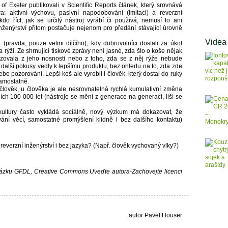
of Exeter publikovali v Scientific Reports článek, který srovnává
ra: aktivní výchovu, pasivní napodobování (imitaci) a reverzní
kdo říct, jak se určitý nástroj vyrábí či používá, nemusí to ani
inženýrství přitom postačuje nejenom pro předání stávající úrovně
Videa
pravda, pouze velmi dílčího), kdy dobrovolníci dostali za úkol
rýži. Ze shrnující tiskové zprávy není jasné, zda šlo o koše nějak
vozovala z jeho nosnosti nebo z toho, zda se z něj rýže nebude
 další pokusy vedly k lepšímu produktu, bez ohledu na to, zda zde
bo pozorování. Lepší koš ale vyrobil i člověk, který dostal do ruky
samostatně.
ž člověk, u člověka je ale nesrovnatelná rychlá kumulativní změna
ích 100 000 let (nástroje se mění z generace na generaci, liší se
kultury často vykládá sociálně, nový výzkum má dokazovat, že
ování věcí, samostatné promýšlení klidně i bez dalšího kontaktu)
verzní inženýrství i bez jazyka? (Např. člověk vychovaný vlky?)
 obrázku GFDL, Creative Commons Uveďte autora-Zachovejte licenci
autor Pavel Houser