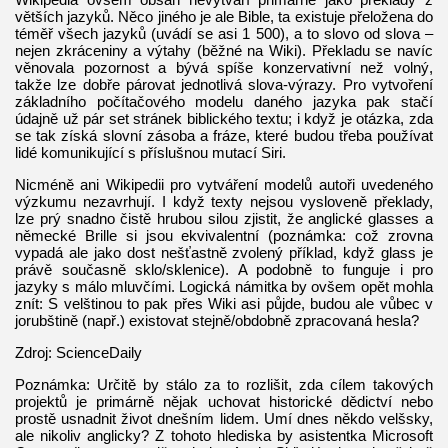
větších jazyků. Něco jiného je ale Bible, ta existuje přeložena do
téměř všech jazyků (uvádí se asi 1 500), a to slovo od slova –
nejen zkráceniny a výtahy (běžné na Wiki). Překladu se navíc
věnovala pozornost a bývá spíše konzervativní než volný,
takže lze dobře párovat jednotlivá slova-výrazy. Pro vytvoření
základního počítačového modelu daného jazyka pak stačí
údajně už pár set stránek biblického textu; i když je otázka, zda
se tak získá slovní zásoba a fráze, které budou třeba používat
lidé komunikující s příslušnou mutací Siri.
Nicméně ani Wikipedii pro vytváření modelů autoři uvedeného
výzkumu nezavrhují. I když texty nejsou vysloveně překlady,
lze prý snadno čistě hrubou silou zjistit, že anglické glasses a
německé Brille si jsou ekvivalentní (poznámka: což zrovna
vypadá ale jako dost nešťastně zvolený příklad, když glass je
právě současně sklo/sklenice). A podobně to funguje i pro
jazyky s málo mluvčími. Logická námitka by ovšem opět mohla
znít: S velštinou to pak přes Wiki asi půjde, budou ale vůbec v
jorubštině (např.) existovat stejně/obdobně zpracovaná hesla?
Zdroj: ScienceDaily
Poznámka: Určitě by stálo za to rozlišit, zda cílem takových
projektů je primárně nějak uchovat historické dědictví nebo
prostě usnadnit život dnešním lidem. Umí dnes někdo velšsky,
ale nikoliv anglicky? Z tohoto hlediska by asistentka Microsoft