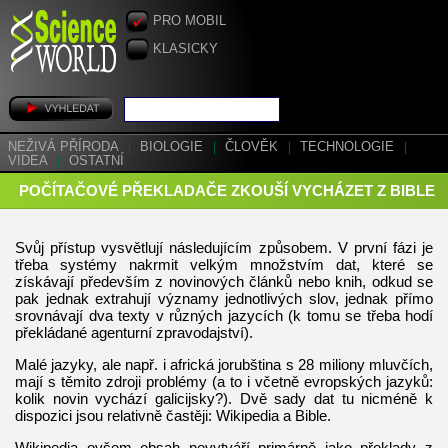
PRO MOBIL
KLASICKY
NEŽIVÁ PŘÍRODA
|
BIOLOGIE
|
ČLOVĚK
|
TECHNOLOGIE
|
VIDEA
|
OSTATNÍ
POČÍTAČOVÉ PŘEKLADAČE ZKOUŠÍ VYCHÁZET Z BIBLE
Svůj přístup vysvětlují následujícím způsobem. V první fázi je
třeba systémy nakrmit velkým množstvím dat, které se
získávají především z novinových článků nebo knih, odkud se
pak jednak extrahují významy jednotlivých slov, jednak přímo
srovnávají dva texty v různých jazycích (k tomu se třeba hodí
překládané agenturní zpravodajství).
Malé jazyky, ale např. i africká jorubština s 28 miliony mluvčích,
mají s těmito zdroji problémy (a to i včetně evropských jazyků:
kolik novin vychází galicijsky?). Dvě sady dat tu nicméně k
dispozici jsou relativně častěji: Wikipedia a Bible.
Wikipedia ovšem obsah nevytváří primárně jako překlady z