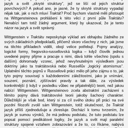
jazyk a svět „skryté struktury“, jež se liší od jejich struktur
povrchových? A pokud ano, je jasné, že ty skryté struktury vypadají
nějak tak, jak o nich mluví
Traktát
? Proč bychom vlastně měli přistoupit
na Wittgensteinova prohlášení k této věci z první půle
Traktátu
?
Nenabízí tam totiž žádný argument, který by ukazoval, že je tento
názor na jazyk a svět správný.
Wittgenstein v
Traktátu
neposkytuje výklad ani obhajobu žádného ze
svých základních předpokladů, přičemž skoro všechny z nich, jak jsme
na těchto příkladech viděli, obojí velice potřebují. Pojmy analýzy,
logické formy, fregovsko-russellovská logika – když člověk jednou
uvedené pojmy přijme a pracuje s nimi, dává tohle všechno (spolu s
dalším) dohromady vzorec, jehož nevyhnutelným výsledkem jsou
doktríny jako ta traktátovská nebo Russellův „logický atomismus“.
Uplatnění těchto pojmů v Russellově práci mělo při jeho zájmu o to, jak
tyto pojmy souvisejí s každodenními záležitostmi, jako je vnímání,
souzení, poznání, zjišťování pravdy a tak dále, za výsledek
konkrétnější (i když v posledku vůbec ne přijatelnější) teorii, než jakou
nabízí Wittgenstein. Wittgensteinovo zcela abstraktní zacházení s
těmito pojmy dává traktátovské teorii jakoby šachový charakter.
Důležitější je však bod, který si za cíl svého útoku při práci na své
pozdní filozofii zvolil sám Wittgenstein, totiž skutečnost, že
Traktát
jazyk příliš zjednodušuje a zkresluje. Dochází k tomu tvrzením, že
jazyk je sumou výroků, že má jedinou podstatu, že tuto podstatu lze
popsat pomocí predikátové logiky, že jazyk a svět mají paralelní
struktury spojené vztahem zobrazování a že to, co říkáme, nabývá