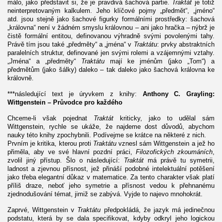
málo, jako představit si, že je pravdivá šachová partie.
Traktát
je totiž
neinterpretovaným kalkulem. Jeho klíčové pojmy „předmět“, „jméno“
atd. jsou stejně jako šachové figurky formálními prostředky: šachová
„královna“ není v žádném smyslu královnou – ani jako hračka – nýbrž je
čistě formální entitou, definovanou výhradně svými povolenými tahy.
Právě tím jsou také „předměty“ a „jména“ v
Traktátu
: prvky abstraktních
paralelních struktur, definované jen svými rolemi a vzájemnými vztahy.
„Jména“ a „předměty“
Traktátu
mají ke jménům (jako „Tom“) a
předmětům (jako šálky) daleko – tak daleko jako šachová královna ke
královně.
***následující text je úryvkem z knihy:
Anthony C. Grayling:
Wittgenstein – Průvodce pro každého
Chceme-li však pojednat
Traktát
kriticky, jako to udělal sám
Wittgenstein, rychle se ukáže, že najdeme dost důvodů, abychom
nauky této knihy zpochybnili. Podívejme se krátce na některé z nich.
Prvním je kritika, kterou proti
Traktátu
vznesl sám Wittgenstein a jež ho
přiměla, aby ve své hlavní pozdní práci,
Filozofických zkoumáních
,
zvolil jiný přístup. Šlo o následující:
Traktát
má právě tu symetrii,
ladnost a zjevnou přísnost, jež přináší podobné intelektuální potěšení
jako třeba elegantní důkaz v matematice. Za tento charakter však platí
příliš draze, neboť jeho symetrie a přísnost vedou k přehnanému
zjednodušování témat, jimiž se zabývá. Vyjde to najevo mnohokrát.
Zaprvé, Wittgenstein v
Traktátu
předpokládá, že jazyk má jedinečnou
podstatu, která by se dala specifikovat, kdyby odkryl jeho logickou