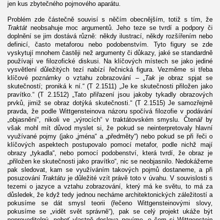
jen kus zbytečného pojmového aparátu.
Problém zde částečně souvisí s něčím obecnějším, totiž s tím, že
Traktát
neobsahuje moc argumentů. Jeho teze se tvrdí a podpory či
doplnění se jim dostává různě: někdy ilustrací, někdy rozšířením nebo
definicí, často metaforou nebo podobenstvím. Tyto figury se zde
vyskytují mnohem častěji než argumenty či důkazy, jaké se standardně
používají ve filozofické diskusi. Na klíčových místech se jako jediné
vysvětlení důležitých tezí nabízí řečnická figura. Vezměme si třeba
klíčové poznámky o vztahu zobrazování – „
Tak
je obraz spjat se
skutečností; proniká k ní.“ (T 2.1511) „Je ke skutečnosti přiložen jako
pravítko.“ (T 2.1512) „Tato přiřazení jsou jakoby tykadly obrazových
prvků, jimiž se obraz dotýká skutečnosti.“ (T 2.1515) Je samozřejmě
pravda, že podle Wittgensteinova názoru spočívá filozofie v podávání
„objasnění“, nikoli ve „výrocích“ v traktátovském smyslu. Čtenář by
však mohl mít důvod myslet si, že pokud se neinterpretovaly hlavní
využívané pojmy (jako „jména“ a „předměty“) nebo pokud se při řeči o
klíčových aspektech postupovalo pomocí metafor, podle nichž mají
obrazy „tykadla“, nebo pomocí podobenství, která tvrdí, že obraz je
„přiložen ke skutečnosti jako pravítko“, nic se neobjasnilo. Nedokážeme
pak sledovat, kam se využíváním takových pojmů dostaneme, a při
posuzování
Traktátu
je důležité vzít právě toto v úvahu. V souvislosti s
tezemi o jazyce a vztahu zobrazování, který má ke světu, to má za
důsledek, že když tedy jednou necháme architektonických záležitostí a
pokusíme se dát smysl teorii (řečeno Wittgensteinovými slovy,
pokusíme se „vidět svět správně“), pak se celý projekt ukáže být
neproveditelný, neboť vlastně doslova nevíme, o čem si Wittgenstein