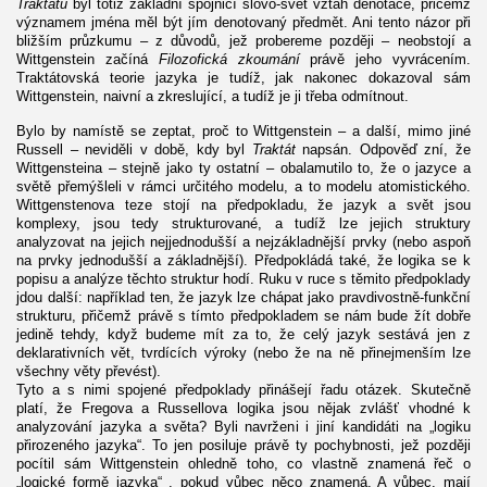
Traktátu
byl totiž základní spojnicí slovo-svět vztah denotace, přičemž
významem jména měl být jím denotovaný předmět. Ani tento názor při
bližším průzkumu – z důvodů, jež probereme později – neobstojí a
Wittgenstein začíná
Filozofická zkoumání
právě jeho vyvrácením.
Traktátovská teorie jazyka je tudíž, jak nakonec dokazoval sám
Wittgenstein, naivní a zkreslující, a tudíž je ji třeba odmítnout.
Bylo by namístě se zeptat, proč to Wittgenstein – a další, mimo jiné
Russell – neviděli v době, kdy byl
Traktát
napsán. Odpověď zní, že
Wittgensteina – stejně jako ty ostatní – obalamutilo to, že o jazyce a
světě přemýšleli v rámci určitého modelu, a to modelu atomistického.
Wittgenstenova teze stojí na předpokladu, že jazyk a svět jsou
komplexy, jsou tedy strukturované, a tudíž lze jejich struktury
analyzovat na jejich nejjednodušší a nejzákladnější prvky (nebo aspoň
na prvky jednodušší a základnější). Předpokládá také, že logika se k
popisu a analýze těchto struktur hodí. Ruku v ruce s těmito předpoklady
jdou další: například ten, že jazyk lze chápat jako pravdivostně-funkční
strukturu, přičemž právě s tímto předpokladem se nám bude žít dobře
jedině tehdy, když budeme mít za to, že celý jazyk sestává jen z
deklarativních vět, tvrdících výroky (nebo že na ně přinejmenším lze
všechny věty převést).
Tyto a s nimi spojené předpoklady přinášejí řadu otázek. Skutečně
platí, že Fregova a Russellova logika jsou nějak zvlášť vhodné k
analyzování jazyka a světa? Byli navrženi i jiní kandidáti na „logiku
přirozeného jazyka“. To jen posiluje právě ty pochybnosti, jež později
pocítil sám Wittgenstein ohledně toho, co vlastně znamená řeč o
„logické formě jazyka“ , pokud vůbec něco znamená. A vůbec, mají