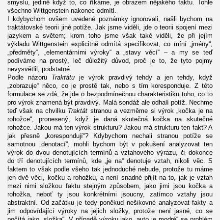
smyslu, jedině když to, co říkáme, je obrazem nějakého faktu. Tohle
všechno Wittgenstein nakonec odmítl.
I kdybychom ovšem uvedené poznámky ignorovali, našli bychom na
traktátovské teorii jiné potíže. Jak jsme viděli, jde o teorii spojení mezi
jazykem a světem; krom toho jsme však také viděli, že při jejím
výkladu Wittgenstein explicitně odmítá specifikovat, co míní „jmény“,
„předměty“, „elementárními výroky“ a „stavy věcí“ – a my se teď
podíváme na prostý, leč důležitý důvod, proč je to, že tyto pojmy
nevysvětlil, podstatné.
Podle názoru
Traktátu
je výrok pravdivý tehdy a jen tehdy, když
„zobrazuje“ něco, co je prostě tak, nebo s tím koresponduje. Z této
formulace se zdá, že jde o bezpodmínečnou charakteristiku toho, co to
pro výrok znamená být pravdivý. Malá sondáž ale odhalí potíž. Nechme
teď však na chvilku
Traktát
stranou a vezměme si výrok „kočka je na
rohožce“, pronesený, když je daná skutečná kočka na skutečné
rohožce. Jakou má ten výrok strukturu? Jakou má strukturu ten fakt? A
jak přesně „korespondují“? Kdybychom nechali stranou potíže se
samotnou „denotací“, mohli bychom být v pokušení analyzovat ten
výrok do dvou denotujících termínů a vztahového výrazu, či dokonce
do tří denotujících termínů, kde „je na“ denotuje vztah, nikoli věc. S
faktem to však podle všeho tak jednoduché nebude, protože tu máme
jen dvě věci, kočku a rohožku, a není snadné přijít na to, jak je vztah
mezi nimi složkou faktu stejným způsobem, jako jimi jsou kočka a
rohožka, neboť ty jsou konkrétními jsoucny, zatímco vztahy jsou
abstraktní. Od začátku je tedy poněkud nešikovné analyzovat fakty a
jim odpovídající výroky na jejich složky, protože není jasné, co se
počítá jako „složka“. V případě výroku jako „auto je modré“ se problém