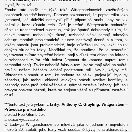
myslí, že mluví.
Zhruba tato potíž se týká také Wittgensteinových závěrečných
poznámek ohledně hodnoty. Ramsey poznamenal, že popsat etiku jako
„nesmysl, leč důležitý nesmysl“ příliš připomíná snahu, aby se vlk
nažral a koza zůstala celá. Což je trefné. Wittgenstein hodnotám
připisuje transcendenci a odstup, což jde špatně dohromady s tím, že
etické starosti mohou být různé, rozhodně však nemají takovýto
odstup: morálně problematické situace nastávají denně a v tom, v
jakém smyslu jsou problematické, hraje důležitou roli to, jaké jsou v
daných situacích fakty. Například to, že soudíme, že je nemorální
vystavovat zvířata zbytečné bolesti, stojí v důležitém ohledu na faktech
o schopnosti zvířat cítit bolest (kopnout do kamene naproti tomu
nemorální není). Takže nahodilé fakty o tom, jak se mají věci na světě,
hrají v našem běžném jednání podstatnou roli. Navíc, kdyby měl
Wittgenstein pravdu v tom, že hodnota se nějak „projevuje“, bylo by
záhadou, jak mohou ohledně etických otázek vznikat konflikty a
neshody, nebo proč jedni vášnivě a upřímně zastávají názory, jež jsou
pravým opakem názorů, které se stejnou vášní a upřímností zastávají
druzí.
***tento text je úryvkem z knihy:
Anthony C. Grayling: Wittgenstein –
Průvodce pro každého
překlad Petr Glombíček
anotace vydavatele:
O Ludwigu Wittgensteinovi se mluvívá jako o jednom z největších
filozofů 20. století, jeho texty však současně bývají charakterizovány