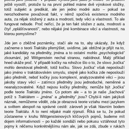
ještě vyostří, protože tu na první pohled máme dvě výrokové složky,
totiž subjekt a predikát, ale jen jedno modré auto – pokud se
nerozhodneme považovat fakt, v němž spočívá existence modrého
auta, za nějak složený z auta a modrosti, tedy věci a vlastnosti. To ale
fungovat nebude. Proč neříci, že je ten fakt složen z auta, modrosti a
čtyř „oplášťovaností“, nebo nějaké jiné kombinace věcí a vlastnosti, na
kterou pomyslíme?
Jde jen o zběžné poznámky, stačí ale na to, aby ukázaly, že když
začneme o teorii
Traktátu
přemýšlet, uvidíme, jak obtížné je přijít na to,
jaké kandidáty na předměty, jména a to ostatní mohlo „psychologické“
zkoumání, jež Wittgenstein nechal stranou, nabídnout. Malý příklad
hned ukáže proč. V případě kočky na rohožce šlo o to, že slovo „kočka“
mohlo denotovat předmět, totiž kočku. Slovo „kočka“ však neposlouží
jako jméno v traktátovském smyslu, stejně jako kočka zde neposlouží
jako předmět, neboť kočky jsou komplexní, analyzovatelné věci – jsou
jakoby stavy věcí – zatímco předměty jsou jednoduché, neměnné a
neanalyzovatelné. Když nejsou kočky předměty, nemůže být „kočka“
podle teorie
Traktátu
jméno. Co potom ale – a to je naše „šachová“
potíž s
Traktátem
– „jména“ a „předměty“
jsou
? Chybí-li nám jakýkoli
náznak, nemůžeme vědět, zda je obrazová teorie vztahu mezi jazykem
a světem alespoň na správné cestě: zároveň je však hlavním bodem
teorie
Traktátu
. A to není nějaké malé rýpnutí. Říká se tu, že pokud
zůstaneme v kruhu Wittgensteinových klíčových pojmů, budeme mít
dojem informativnosti – po každé sondáži nebo pokusu vztáhnout tyto
pojmy k něčemu konkrétnějšímu nám ale, jak se zdá, zbude v rukách