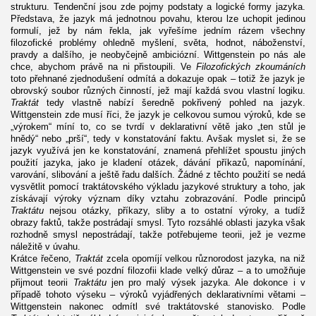
strukturu. Tendenční jsou zde pojmy podstaty a logické formy jazyka.
Představa, že jazyk má jednotnou povahu, kterou lze uchopit jedinou
formulí, jež by nám řekla, jak vyřešíme jedním rázem všechny
filozofické problémy ohledně myšlení, světa, hodnot, náboženství,
pravdy a dalšího, je neobyčejně ambiciózní. Wittgenstein po nás ale
chce, abychom právě na ni přistoupili. Ve
Filozofických zkoumáních
toto přehnané zjednodušení odmítá a dokazuje opak – totiž že jazyk je
obrovský soubor různých činností, jež mají každá svou vlastní logiku.
Traktát
tedy vlastně nabízí šeredně pokřivený pohled na jazyk.
Wittgenstein zde musí říci, že jazyk je celkovou sumou výroků, kde se
„výrokem“ míní to, co se tvrdí v deklarativní větě jako „ten stůl je
hnědý“ nebo „prší“, tedy v konstatování faktu. Avšak myslet si, že se
jazyk využívá jen ke konstatování, znamená přehlížet spoustu jiných
použití jazyka, jako je kladení otázek, dávání příkazů, napomínání,
varování, slibování a ještě řadu dalších. Žádné z těchto použití se nedá
vysvětlit pomocí traktátovského výkladu jazykové struktury a toho, jak
získávají výroky význam díky vztahu zobrazování. Podle principů
Traktátu
nejsou otázky, příkazy, sliby a to ostatní výroky, a tudíž
obrazy faktů, takže postrádají smysl. Tyto rozsáhlé oblasti jazyka však
rozhodně smysl nepostrádají, takže potřebujeme teorii, jež je vezme
náležitě v úvahu.
Krátce řečeno,
Traktát
zcela opomíjí velkou různorodost jazyka, na niž
Wittgenstein ve své pozdní filozofii klade velký důraz – a to umožňuje
přijmout teorii
Traktátu
jen pro malý výsek jazyka. Ale dokonce i v
případě tohoto výseku – výroků vyjádřených deklarativními větami –
Wittgenstein nakonec odmítl své traktátovské stanovisko. Podle