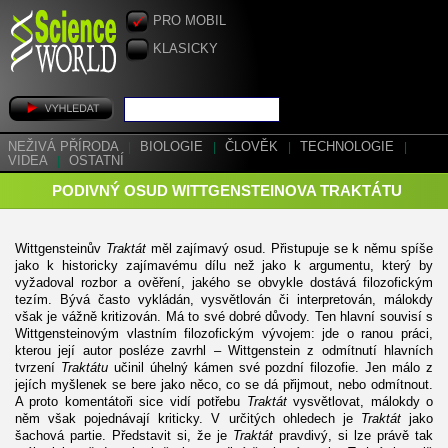
PRO MOBIL
KLASICKY
NEŽIVÁ PŘÍRODA
|
BIOLOGIE
|
ČLOVĚK
|
TECHNOLOGIE
|
VIDEA
|
OSTATNÍ
PODIVNÝ OSUD WITTGENSTEINOVA TRAKTÁTU
Wittgensteinův
Traktát
měl zajímavý osud. Přistupuje se k němu spíše
jako k historicky zajímavému dílu než jako k argumentu, který by
vyžadoval rozbor a ověření, jakého se obvykle dostává filozofickým
tezím. Bývá často vykládán, vysvětlován či interpretován, málokdy
však je vážně kritizován. Má to své dobré důvody. Ten hlavní souvisí s
Wittgensteinovým vlastním filozofickým vývojem: jde o ranou práci,
kterou její autor posléze zavrhl – Wittgenstein z odmítnutí hlavních
tvrzení
Traktátu
učinil úhelný kámen své pozdní filozofie. Jen málo z
jejích myšlenek se bere jako něco, co se dá přijmout, nebo odmítnout.
A proto komentátoři sice vidí potřebu
Traktát
vysvětlovat, málokdy o
něm však pojednávají kriticky. V určitých ohledech je
Traktát
jako
šachová partie. Představit si, že je
Traktát
pravdivý, si lze právě tak