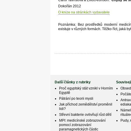
Carol Tavrisová a Elliot Aronson:
Chyby se st
Dokořán 2012
O knize na stránkách vydavatele
Poznámka: Bez prostředků moderní medicín
existuje v různých formách. Těžko říct, jaká b
Další články z rubriky
Souvisej
Proč egyptský stát vznikl v Horním
Obseda
Egyptě
Počáte
Pátrání po teorii mysli
Antrax
Jak příchod zemědělství proměnil
ediaka
lidi?
Námel 
Střevní bakterie ovlivňují růst dětí
rituál
MPI: medicínské zobrazování
Pudy, 
pomocí zobrazování
paramagnetických částic