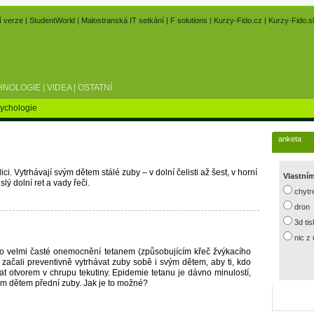
í verze
|
StudentWorld
|
Malostranská IT setkání
|
F solutions
|
Kurzy-Fido.cz
|
Kurzy-Fido.s
HNOLOGIE
|
VIDEA
|
OSTATNÍ
ychologie
anketa
. Vytrhávají svým dětem stálé zuby – v dolní čelisti až šest, v horní
Vlastní
ý dolní ret a vady řeči.
chytr
dron
3d ti
nic z
lo velmi časté onemocnění tetanem (způsobujícím křeč žvýkacího
to začali preventivně vytrhávat zuby sobě i svým dětem, aby ti, kdo
at otvorem v chrupu tekutiny. Epidemie tetanu je dávno minulostí,
ým dětem přední zuby. Jak je to možné?