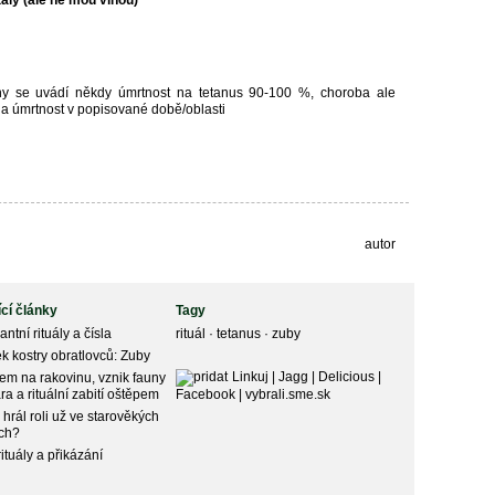
aly (ale ne mou vinou)
y se uvádí někdy úmrtnost na tetanus 90-100 %, choroba ale
yla úmrtnost v popisované době/oblasti
autor
ící články
Tagy
ntní rituály a čísla
rituál
·
tetanus
·
zuby
k kostry obratlovců: Zuby
Linkuj
|
Jagg
|
Delicious
|
em na rakovinu, vznik fauny
ra a rituální zabití oštěpem
Facebook
|
vybrali.sme.sk
hrál roli už ve starověkých
ech?
rituály a přikázání