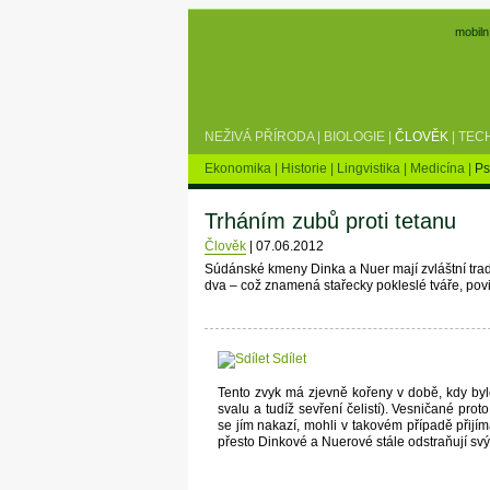
mobiln
NEŽIVÁ PŘÍRODA
|
BIOLOGIE
|
ČLOVĚK
|
TEC
Ekonomika
|
Historie
|
Lingvistika
|
Medicína
|
Ps
Trháním zubů proti tetanu
Člověk
|
07.06.2012
Súdánské kmeny Dinka a Nuer mají zvláštní tradici
dva – což znamená stařecky pokleslé tváře, povisl
Sdílet
Tento zvyk má zjevně kořeny v době, kdy by
svalu a tudíž sevření čelistí). Vesničané pro
se jím nakazí, mohli v takovém případě přijím
přesto Dinkové a Nuerové stále odstraňují sv
…