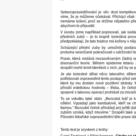
Sebeospravedlňování je věc dost komplikov
víme, že je můžeme očekávat. Přichází však 
nemáme tušení, proč se držíme nějakého přes
abychom to připustili.
V úvodu jsme například popisovali, jak súdá
předních zubů – je to krajně bolestivá pro
předpokládají, že tato tradice má kořeny v něj
Scházející přední zuby by umožnily podáv
proboha vesničané pokračovali v udržování t
Praxe, která nedává nezasvěceným žádný smy
disonanční teorie. Během epidemie tetanu 
dospělí mohli krmit kterékoli z nich, jež by se
Je ale bolestné dělat něco takového dětem
potřebovali ospravedlnit tento postup před seb
které by mu dodalo nové pozitivní stránky. 
přináší estetickou hodnotu – třeba, že čelis
spojené s takovou operací prohlásit za inicia
To se vskutku také stalo. „Bezzubá tvář je kr
oškliví. Vypadají jako kanibalové, kteří se 
tlamou.“ Bezzubé čelisti přinášejí prý ještě da
zubům vzniká, když mluvíme.“ Dospělí také uji
Původní lékařské ospravedlnění této praxe dá
Tento text je úryvkem z knihy: