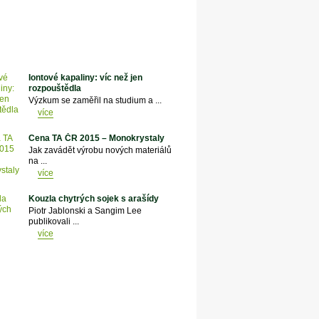
Iontové kapaliny: víc než jen
rozpouštědla
Výzkum se zaměřil na studium a ...
více
Cena TA ČR 2015 – Monokrystaly
Jak zavádět výrobu nových materiálů
na ...
více
Kouzla chytrých sojek s arašídy
Piotr Jablonski a Sangim Lee
publikovali ...
více