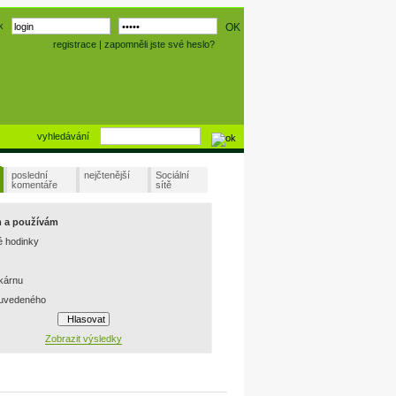
k
registrace
|
zapomněli jste své heslo?
vyhledávání
poslední
nejčtenější
Sociální
komentáře
sítě
m a používám
é hodinky
skárnu
 uvedeného
Zobrazit výsledky