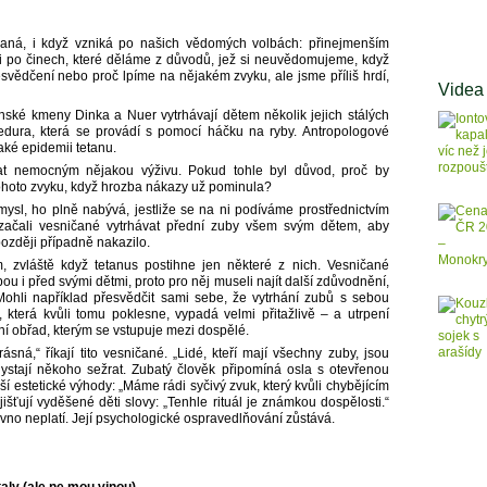
aná, i když vzniká po našich vědomých volbách: přinejmenším
i po činech, které děláme z důvodů, jež si neuvědomujeme, když
vědčení nebo proč lpíme na nějakém zvyku, ale jsme příliš hrdí,
Videa
nské kmeny Dinka a Nuer vytrhávají dětem několik jejich stálých
cedura, která se provádí s pomocí háčku na ryby. Antropologové
aké epidemii tetanu.
at nemocným nějakou výživu. Pokud tohle byl důvod, proč by
ohoto zvyku, když hrozba nákazy už pominula?
sl, ho plně nabývá, jestliže se na ni podíváme prostřednictvím
začali vesničané vytrhávat přední zuby všem svým dětem, aby
 později případně nakazilo.
, zvláště když tetanus postihne jen některé z nich. Vesničané
ou i před svými dětmi, proto pro něj museli najít další zdůvodnění,
Mohli například přesvědčit sami sebe, že vytrhání zubů s sebou
t, která kvůli tomu poklesne, vypadá velmi přitažlivě – a utrpení
ční obřad, kterým se vstupuje mezi dospělé.
ásná,“ říkají tito vesničané. „Lidé, kteří mají všechny zuby, jsou
chystají někoho sežrat. Zubatý člověk připomíná osla s otevřenou
lší estetické výhody: „Máme rádi syčivý zvuk, který kvůli chybějícím
šťují vyděšené děti slovy: „Tenhle rituál je známkou dospělosti.“
vno neplatí. Její psychologické ospravedlňování zůstává.