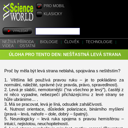
PRO MOBIL
KLASICKY
NEŽIVÁ PŘÍRODA
|
BIOLOGIE
|
ČLOVĚK
|
TECHNOLOGIE
|
VIDEA
|
OSTATNÍ
ÚLOHA PRO TENTO DEN: NEŠŤASTNÁ LEVÁ STRANA
Proč by měla být levá strana neblahá, spojována s neštěstím?
1. Většina lidí používá pravou ruku – je to pokládáno za
normální, náležité, správné (viz pravda, právo, spravedlnost).
2. Levá je slabší, nemotornější (“na všechno je levý”), častěji z
ní něco vypadne, nebezpečí přicházejícímu z levé strany se
hůře ubráníme… .
3. Má se pracovat, levá je líná, odsudek zahálčivosti.
4. Nutnost orientace, důsledek polarizace, binárního myšlení
(pravá – levá, nahoře – dole, dobrý – špatný).
5. Neurologicky – levá ruka spojena s pravou hemisférou –
intuicí, nejistotou, neuchopitelností.