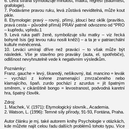
6. Levá strana symbolizuje minulost, matku, regresi (Baumtest,
grafologie).
7. Podáváme pravou ruku, levá zůstává neviditelná, může kout
pikle.
8. Etymologie: pravý – rovný, přímý, jdoucí bez oklik (pravítko,
pravá cesta – původně přímá) PRAV patrně odvozeno od *PRO
– kupředu, vpředu.1
9. Levá ruka patří ženě, symbolizuje sílu matky – viz řecká
bohyně Isis (její levou ruku nosili kněží) – a ta je v patriarchální
kultuře méněcenná.
10. Leváci umírají dříve než praváci – to však může být
následek. Vše je stavěno pro praváky (auta, el. spotřebiče),
odlišnost nevyhnutelně vede k negativním výsledkům.
Poznámky:
Franz. gauche = levý, škaredý, nešikovný, ital. mancino = levák
– vychází z kořene znamenající zmrzačeného nebo
klamajícího, špaň. zurdo pochází z azurdus = jít špatným
směrem, v cikánštině bongo = levostranost, podvodná karetní
hra, špatný člověk.
Zdroj:
1. Machek, V. (1971): Etymologický slovník., Academia.
2. Watson, L. (1996): Temné síly přírody, 91-93, Fontána, Praha.
Autor článku je mj. také autorem knihy Psychologie v otázkách,
kde můžete najít celou řadu dalších problémů tohoto typu. Více