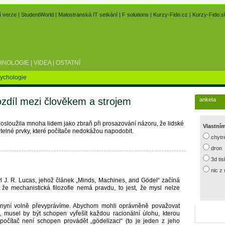
í verze
|
StudentWorld
|
Malostranská IT setkání
|
F solutions
|
Kurzy-Fido.cz
|
Kurzy-Fido.s
HNOLOGIE
|
VIDEA
|
OSTATNÍ
ychologie
zdíl mezi člověkem a strojem
anketa
sloužila mnoha lidem jako zbraň při prosazování názoru, že lidské
Vlastní
telné prvky, které počítače nedokážou napodobit.
chytr
dron
3d ti
nic z
 J. R. Lucas, jehož článek „Minds, Machines, and Gödel“ začíná
že mechanistická filozofie nemá pravdu, to jest, že mysl nelze
 nyní volně převyprávíme. Abychom mohli oprávněně považovat
ěk, musel by být schopen vyřešit každou racionální úlohu, kterou
 počítač není schopen provádět „gödelizaci“ (to je jeden z jeho