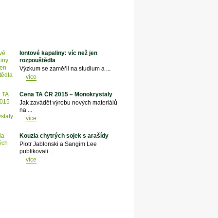
Iontové kapaliny: víc než jen
rozpouštědla
Výzkum se zaměřil na studium a ...
více
Cena TA ČR 2015 – Monokrystaly
Jak zavádět výrobu nových materiálů
na ...
více
Kouzla chytrých sojek s arašídy
Piotr Jablonski a Sangim Lee
publikovali ...
více