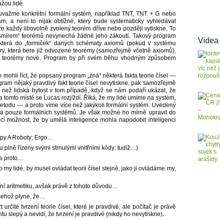
ážou lidé.
uvažme konkrétní formální systém, například TNT, TNT + G nebo
a není to nijak obtížné, který bude systematicky vyhledávat
 každý libovolně zvolený teorém dříve nebo později vytiskne. To
smírem“ teorémů nevynechá žádné jeho zákoutí. Takový program
Videa
, která do „formiček“ daných schématy axiomů (pokud v systému
ury, která bere již odvozené teorémy (samozřejmě včetně axiomů),
ábí teorémy nové. Program by při svém běhu vhodným způsobem
ohli říct, že popsaný program „zná“ některá fakta teorie čísel —
rogram nějaký pravdivý fakt teorie čísel nevytiskne, pak samozřejmě
í než lidská bytost v tom případě, když se nám podaří ukázat, že
 tomto místě se Lucas rozjíždí. Říká, že my lidé umíme na systém,
metodu — a proto víme více než jakýkoli formální systém. Uvedený
á pouze formálních systémů. Je však možné ho mírně upravit do
ací možnost, že by umělá inteligence mohla napodobit inteligenci
ompy A Roboty; Ergo…
ou plně řízeny svými strnulými vnitřními kódy; tudíž…)
 a proto…
o my lidé, by musel ovládat teorii čísel stejně, jako ji ovládáme my,
vní aritmetiku, avšak právě z tohoto důvodu…
čehož plyne, že…
určité tvrzení teorie čísel, které je pravdivé, ale počítač je právě
slepý a nevidí, že tvrzení je pravdivé (nikdy ho nevytiskne).