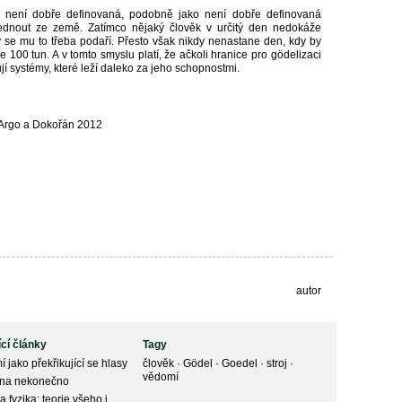
í není dobře definovaná, podobně jako není dobře definovaná
ednout ze země. Zatímco nějaký člověk v určitý den nedokáže
y se mu to třeba podaří. Přesto však nikdy nenastane den, kdy by
100 tun. A v tomto smyslu platí, že ačkoli hranice pro gödelizaci
jí systémy, které leží daleko za jeho schopnostmi.
 Argo a Dokořán 2012
autor
ící články
Tagy
 jako překřikující se hlasy
člověk
·
Gödel
·
Goedel
·
stroj
·
vědomí
 na nekonečno
a fyzika: teorie všeho i