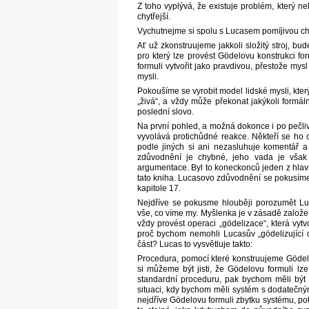
Z toho vyplývá, že existuje problém, který 
chytřejší.
Vychutnejme si spolu s Lucasem pomíjivou chv
Ať už zkonstruujeme jakkoli složitý stroj, bu
pro který lze provést Gödelovu konstrukci f
formuli vytvořit jako pravdivou, přestože mys
mysli.
Pokoušíme se vyrobit model lidské mysli, který
„živá“, a vždy může překonat jakýkoli formá
poslední slovo.
Na první pohled, a možná dokonce i po pečli
vyvolává protichůdné reakce. Někteří se ho
podle jiných si ani nezasluhuje komentář
zdůvodnění je chybné, jeho vada je však n
argumentace. Byl to koneckonců jeden z hlav
tato kniha. Lucasovo zdůvodnění se pokusíme
kapitole 17.
Nejdříve se pokusme hlouběji porozumět Luc
vše, co víme my. Myšlenka je v zásadě zalo
vždy provést operaci „gödelizace“, která vyt
proč bychom nemohli Lucasův „gödelizující o
část? Lucas to vysvětluje takto:
Procedura, pomocí které konstruujeme Gödel
si můžeme být jisti, že Gödelovu formuli lze
standardní proceduru, pak bychom měli být 
situaci, kdy bychom měli systém s dodatečný
nejdříve Gödelovu formuli zbytku systému, pot