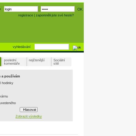
k
registrace
|
zapomněli jste své heslo?
vyhledávání
poslední
nejčtenější
Sociální
komentáře
sítě
m a používám
é hodinky
skárnu
 uvedeného
Zobrazit výsledky