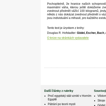
Pochopitelně, že hranice našich schopnost
maximální váha, kterou ještě dokážeme zv
zvednout předmět vážící 100 kilogramů, jind
někdo z nás dokázal zvednout předmět o váze 
jsou individuální a mlhavé, pro každého existu
Tento text je úryvkem z knihy:
Douglas R. Hofstadter:
Gödel, Escher, Bach
,
O knize na stránkách vydavatele
Další články z rubriky
Souvisej
Proč egyptský stát vznikl v Horním
Vědomí
Egyptě
Stroje
Pátrání po teorii mysli
Gödel 