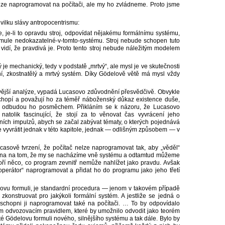
nelze naprogramovat na počítači, ale my ho zvládneme. Proto jsme
ilku slávy antropocentrismu:
de, je-li to opravdu stroj, odpovídat nějakému formálnímu systému,
ormule nedokazatelné-v-tomto-systému. Stroj nebude schopen tuto
l vidí, že pravdivá je. Proto tento stroj nebude náležitým modelem
 je mechanický, tedy v podstatě „mrtvý“, ale mysl je ve skutečnosti
lní, zkostnatělý a mrtvý systém. Díky Gödelově větě má mysl vždy
vější analýze, vypadá Lucasovo zdůvodnění přesvědčivě. Obvykle
 chopí a považují ho za téměř náboženský důkaz existence duše,
 a odbudou ho posměchem. Přikláním se k názoru, že Lucasovo
atolik fascinující, že stojí za to věnovat čas vyvrácení jeho
ních impulzů, abych se začal zabývat tématy, o kterých pojednává
 vyvrátit jednak v této kapitole, jednak — odlišným způsobem — v
asově tvrzení, že počítač nelze naprogramovat tak, aby „věděl“
žena na tom, že my se nacházíme vně systému a odtamtud můžeme
voří něco, co program zevnitř nemůže nahlížet jako pravdu. Avšak
perátor“ naprogramovat a přidat ho do programu jako jeho třetí
ovu formuli, je standardní procedura — jenom v takovém případě
 zkonstruovat pro jakýkoli formální systém. A jestliže se jedná o
schopni ji naprogramovat také na počítači. … To by odpovídalo
m odvozovacím pravidlem, které by umožnilo odvodit jako teorém
é Gödelovu formuli nového, silnějšího systému a tak dále. Bylo by