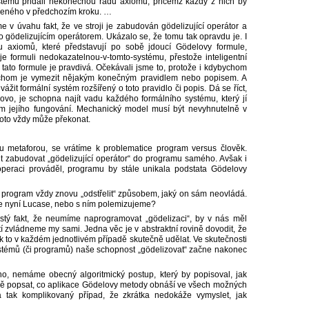
stému přidali nekonečnou řadu axiomů, přičemž každý z nich by
řeného v předchozím kroku. …
 v úvahu fakt, že ve stroji je zabudován gödelizující operátor a
eho gödelizujícím operátorem. Ukázalo se, že tomu tak opravdu je. I
 axiomů, které představují po sobě jdoucí Gödelovy formule,
 formuli nedokazatelnou-v-tomto-systému, přestože inteligentní
e tato formule je pravdivá. Očekávali jsme to, protože i kdybychom
ychom je vymezit nějakým konečným pravidlem nebo popisem. A
ážit formální systém rozšířený o toto pravidlo či popis. Dá se říct,
ovo, je schopna najít vadu každého formálního systému, který jí
em jejího fungování. Mechanický model musí být nevyhnutelně v
roto vždy může překonat.
u metaforou, se vrátíme k problematice program versus člověk.
t zabudovat „gödelizující operátor“ do programu samého. Avšak i
operaci prováděl, programu by stále unikala podstata Gödelovy
program vždy znovu „odstřelit“ způsobem, jaký on sám neovládá.
me nyní Lucase, nebo s ním polemizujeme?
ý fakt, že neumíme naprogramovat „gödelizaci“, by v nás měl
stí zvládneme my sami. Jedna věc je v abstraktní rovině dovodit, že
jak to v každém jednotlivém případě skutečně udělat. Ve skutečnosti
h systémů (či programů) naše schopnost „gödelizovat“ začne nakonec
no, nemáme obecný algoritmický postup, který by popisoval, jak
itně popsat, co aplikace Gödelovy metody obnáší ve všech možných
 tak komplikovaný případ, že zkrátka nedokáže vymyslet, jak