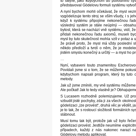
to stejné, jako kdybychom do původního sy
představoval Gödelovu formuli systému vytvo
A nyní bychom mohli očekávat, že mysl vezme
vygödelizuje tento stroj se vším všudy, i s j
když k systému připojíme nekonečnou řadu
výsledný systém je stále neúplný — obsahuje
bytost, která se nachází vně systému, vidí, ž
přidali nekonečnou řadu axiomů, museli b
mysl by tuto skutečnost mohla vzít v potaz a uv
že právě proto, že mysl má vždy poslední sl
někdo předloží a tvrdí o něm, že je model
jistém smyslu konečný a určitý — a mysl ho p
…
Nyní, vybaveni touto znamenitou Escherovo
Povídali jsme si o tom, že se můžeme pokusi
kdybychom napsali program, který by tuto 
metody.
Jak už jsme zmínili, my vně systému můžeme 
Ale počkat! Jak to tedy vlastně je? Obhajuje
S Lucasem rozhodně polemizujeme. Už prost
vzbudit jisté pochyby, zda ji za všech okolno
gödelizaci „lze provést“, druhá věc je vědět, 
je to tak, že s rostoucí složitostí formálníc
slábnout.
Musí tomu tak být, protože jak už bylo řeče
gödelizaci provést. Jestliže neumíme explic
případech, každý z nás nakonec narazí na
Gödelovu metodu aplikovat.