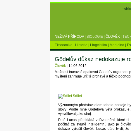
mobiln
NEŽIVÁ PŘÍRODA
|
BIOLOGIE
|
ČLOVĚK
|
TEC
Ekonomika
|
Historie
|
Lingvistika
|
Medicína
|
Ps
Gödelův důkaz nedokazuje ro
Člověk
|
14.06.2012
Možnost trucovitě opakovat Gödelův argument po
myšlení zahrnuje určité prchavé a těžko pochopi
Sdílet
Významným představitelem tohoto postoje byl
slovy: Podle mne Gödelova věta prokazuje, 
vysvětlovat jako stroj.
Poté Lucas předkládá zdůvodnění, které si
počítač za stejně inteligentní, jako je člov
dokáže vyřešit člověk. Lucas dále tvrdí, že