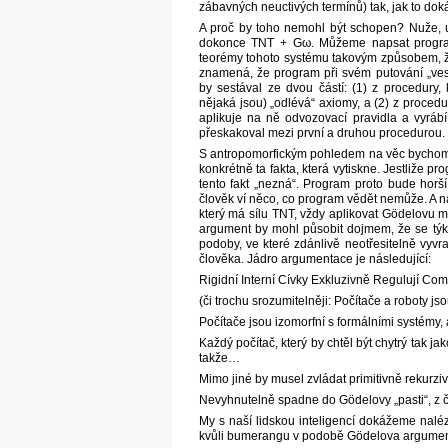
zábavných neuctivých termínů) tak, jak to dok
A proč by toho nemohl být schopen? Nuže, 
dokonce TNT + Gω. Můžeme napsat program, 
teorémy tohoto systému takovým způsobem, že
znamená, že program při svém putování „ve
by sestával ze dvou částí: (1) z procedury
nějaká jsou) „odlévá“ axiomy, a (2) z proced
aplikuje na ně odvozovací pravidla a vyr
přeskakoval mezi první a druhou procedurou.
S antropomorfickým pohledem na věc bychom m
konkrétně ta fakta, která vytiskne. Jestliže p
tento fakt „nezná“. Program proto bude horš
člověk ví něco, co program vědět nemůže. A na
který má sílu TNT, vždy aplikovat Gödelovu 
argument by mohl působit dojmem, že se týk
podoby, ve které zdánlivě neotřesitelně vyvr
člověka. Jádro argumentace je následující:
Rigidní Interní Cívky Exkluzivně Regulují C
(či trochu srozumitelněji: Počítače a roboty js
Počítače jsou izomorfní s formálními systémy,
Každý počítač, který by chtěl být chytrý tak jak
takže…
Mimo jiné by musel zvládat primitivně rekurzi
Nevyhnutelně spadne do Gödelovy „pasti“, z 
My s naší lidskou inteligencí dokážeme nalézt 
kvůli bumerangu v podobě Gödelova argumentu 