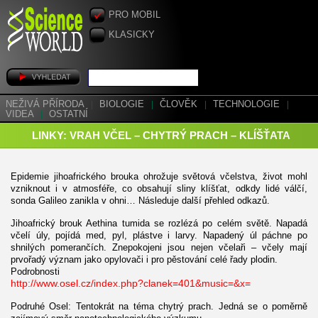
PRO MOBIL
KLASICKY
NEŽIVÁ PŘÍRODA
|
BIOLOGIE
|
ČLOVĚK
|
TECHNOLOGIE
|
VIDEA
|
OSTATNÍ
LINKY: VRAH VČEL – CHYTRÝ PRACH – KLÍŠŤATA
Epidemie jihoafrického brouka ohrožuje světová včelstva, život mohl
vzniknout i v atmosféře, co obsahují sliny klíšťat, odkdy lidé válčí,
sonda Galileo zanikla v ohni… Následuje další přehled odkazů.
Jihoafrický brouk Aethina tumida se rozlézá po celém světě. Napadá
včelí úly, pojídá med, pyl, plástve i larvy. Napadený úl páchne po
shnilých pomerančích. Znepokojeni jsou nejen včelaři – včely mají
prvořadý význam jako opylovači i pro pěstování celé řady plodin.
Podrobnosti
http://www.osel.cz/index.php?clanek=401&music=&x=
Podruhé Osel: Tentokrát na téma chytrý prach. Jedná se o poměrně