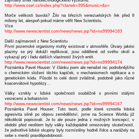
zajímavý směr nanotechnologického výzkumu.
http://www.osel.cz/index.php?clanek=395&music=&x=
Morče velikosti buvola? Žilo na březích venezuelských řek před 8
miliony let, alespoň pokud máme věřit New Scientistu.
Více
http://www.newscientist.com/news/news.jsp?id=ns99994183
Další zajímavosti z New Scientistu
První pozemské organismy mohly existovat v atmosféře. Útvary jakési
plazmy se prý dokáží replikovat, jsou oddělené od svého okolí a
vykazují prý i řadu dalších vlastností živých entit.
http://www.newscientist.com/news/news.jsp?id=ns99994174
Poznámka Pavel Houser: V článku jsem ale nenašel nic podrobnějšího
o chemickém složení těchto kapiček, o mechanismech replikace a o
genetickém kódu. Působí to celé dosti zvláštně, podobně jako různé
koacervátové hypotézy…
Války vznikly v lidské společnosti souběžně s prvními stálými
vesnicemi a bohatstvím
http://www.newscientist.com/news/news.jsp?id=ns99994167
Poznámka Pavel Houser: Tuto teorii, podle které vzrostla lidská
agresivita silně po objevu zemědělství, jsme na Science Worldu již
několikrát popisovali. Je to ale pouze jedna z možných koncepcí; v
období před neolitem byly války každopádně omezovány skutečností,
že jednotlivé lidské skupiny byly rozmístěny hodně řídce a narážely na
sebe s menší pravděpodobností.