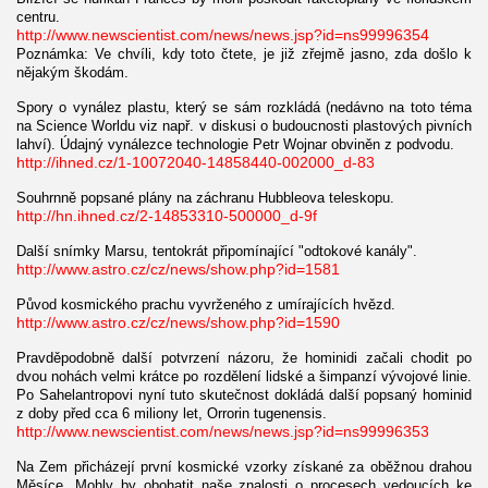
centru.
http://www.newscientist.com/news/news.jsp?id=ns99996354
Poznámka: Ve chvíli, kdy toto čtete, je již zřejmě jasno, zda došlo k
nějakým škodám.
Spory o vynález plastu, který se sám rozkládá (nedávno na toto téma
na Science Worldu viz např. v diskusi o budoucnosti plastových pivních
lahví). Údajný vynálezce technologie Petr Wojnar obviněn z podvodu.
http://ihned.cz/1-10072040-14858440-002000_d-83
Souhrnně popsané plány na záchranu Hubbleova teleskopu.
http://hn.ihned.cz/2-14853310-500000_d-9f
Další snímky Marsu, tentokrát připomínající "odtokové kanály".
http://www.astro.cz/cz/news/show.php?id=1581
Původ kosmického prachu vyvrženého z umírajících hvězd.
http://www.astro.cz/cz/news/show.php?id=1590
Pravděpodobně další potvrzení názoru, že hominidi začali chodit po
dvou nohách velmi krátce po rozdělení lidské a šimpanzí vývojové linie.
Po Sahelantropovi nyní tuto skutečnost dokládá další popsaný hominid
z doby před cca 6 miliony let, Orrorin tugenensis.
http://www.newscientist.com/news/news.jsp?id=ns99996353
Na Zem přicházejí první kosmické vzorky získané za oběžnou drahou
Měsíce. Mohly by obohatit naše znalosti o procesech vedoucích ke