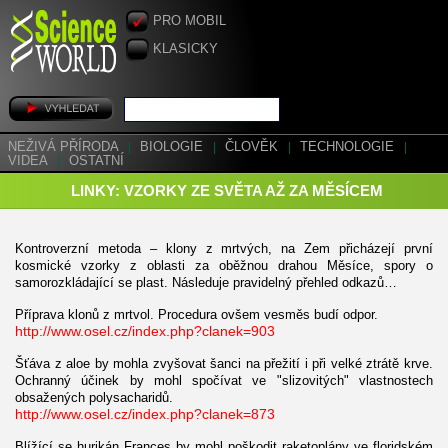
PRO MOBIL
KLASICKY
NEŽIVÁ PŘÍRODA
|
BIOLOGIE
|
ČLOVĚK
|
TECHNOLOGIE
|
VIDEA
|
OSTATNÍ
LINKY: VZORKY ZE SVĚTA AŽ ZA MĚSÍCEM
Kontroverzní metoda – klony z mrtvých, na Zem přicházejí první
kosmické vzorky z oblasti za oběžnou drahou Měsíce, spory o
samorozkládající se plast. Následuje pravidelný přehled odkazů…
Příprava klonů z mrtvol. Procedura ovšem vesměs budí odpor.
http://www.osel.cz/index.php?clanek=903
Šťáva z aloe by mohla zvyšovat šanci na přežití i při velké ztrátě krve.
Ochranný účinek by mohl spočívat ve "slizovitých" vlastnostech
obsažených polysacharidů.
http://www.osel.cz/index.php?clanek=873
Blížící se hurikán Frances by mohl poškodit raketoplány ve floridském