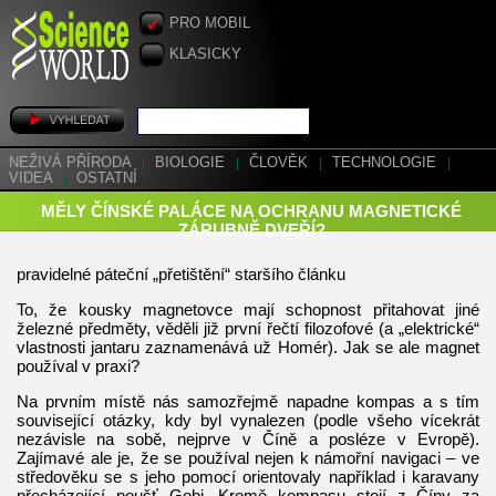
PRO MOBIL
KLASICKY
NEŽIVÁ PŘÍRODA
|
BIOLOGIE
|
ČLOVĚK
|
TECHNOLOGIE
|
VIDEA
|
OSTATNÍ
MĚLY ČÍNSKÉ PALÁCE NA OCHRANU MAGNETICKÉ
ZÁRUBNĚ DVEŘÍ?
pravidelné páteční „přetištění“ staršího článku
To, že kousky magnetovce mají schopnost přitahovat jiné
železné předměty, věděli již první řečtí filozofové (a „elektrické“
vlastnosti jantaru zaznamenává už Homér). Jak se ale magnet
používal v praxi?
Na prvním místě nás samozřejmě napadne kompas a s tím
související otázky, kdy byl vynalezen (podle všeho vícekrát
nezávisle na sobě, nejprve v Číně a posléze v Evropě).
Zajímavé ale je, že se používal nejen k námořní navigaci – ve
středověku se s jeho pomocí orientovaly například i karavany
přecházející poušť Gobi. Kromě kompasu stojí z Číny za