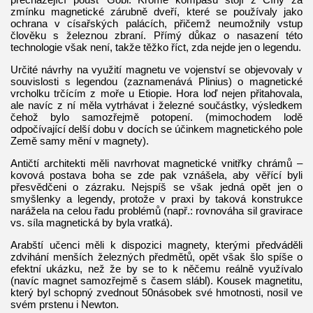
zmínku magnetické zárubně dveří, které se používaly jako
ochrana v císařských palácích, přičemž neumožnily vstup
člověku s železnou zbraní. Přímý důkaz o nasazení této
technologie však není, takže těžko říct, zda nejde jen o legendu.
Určité návrhy na využití magnetu ve vojenství se objevovaly v
souvislosti s legendou (zaznamenává Plinius) o magnetické
vrcholku trčícím z moře u Etiopie. Hora loď nejen přitahovala,
ale navíc z ní měla vytrhávat i železné součástky, výsledkem
čehož bylo samozřejmě potopení. (mimochodem lodě
odpočívající delší dobu v docích se účinkem magnetického pole
Země samy mění v magnety).
Antičtí architekti měli navrhovat magnetické vnitřky chrámů –
kovová postava boha se zde pak vznášela, aby věřící byli
přesvědčeni o zázraku. Nejspíš se však jedná opět jen o
smyšlenky a legendy, protože v praxi by taková konstrukce
narážela na celou řadu problémů (např.: rovnováha sil gravirace
vs. síla magnetická by byla vratká).
Arabští učenci měli k dispozici magnety, kterými předváděli
zdvihání menších železných předmětů, opět však šlo spíše o
efektní ukázku, než že by se to k něčemu reálně využívalo
(navíc magnet samozřejmě s časem slábl). Kousek magnetitu,
který byl schopný zvednout 50násobek své hmotnosti, nosil ve
svém prstenu i Newton.