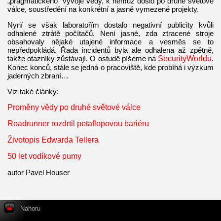
„pragmatického“ vývoje vědy, k němuž došlo po druhé světové
válce, soustředění na konkrétní a jasně vymezené projekty.
Nyní se však laboratořím dostalo negativní publicity kvůli
odhalené ztrátě počítačů. Není jasné, zda ztracené stroje
obsahovaly nějaké utajené informace a vesměs se to
nepředpokládá. Řada incidentů byla ale odhalena až zpětně,
takže otazníky zůstávají. O ostudě píšeme na
SecurityWorldu
.
Konec konců, stále se jedná o pracoviště, kde probíhá i výzkum
jaderných zbraní…
Viz také články:
Proměny vědy po druhé světové válce
Roadrunner rozdrtil petaflopovou bariéru
Životopis Edwarda Tellera
50 let vodíkové pumy
autor Pavel Houser
Nahoru