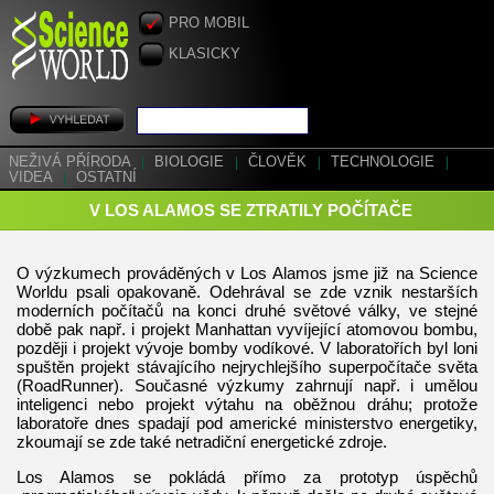
PRO MOBIL
KLASICKY
NEŽIVÁ PŘÍRODA
|
BIOLOGIE
|
ČLOVĚK
|
TECHNOLOGIE
|
VIDEA
|
OSTATNÍ
V LOS ALAMOS SE ZTRATILY POČÍTAČE
O výzkumech prováděných v Los Alamos jsme již na Science
Worldu psali opakovaně. Odehrával se zde vznik nestarších
moderních počítačů na konci druhé světové války, ve stejné
době pak např. i projekt Manhattan vyvíjející atomovou bombu,
později i projekt vývoje bomby vodíkové. V laboratořích byl loni
spuštěn projekt stávajícího nejrychlejšího superpočítače světa
(RoadRunner). Současné výzkumy zahrnují např. i umělou
inteligenci nebo projekt výtahu na oběžnou dráhu; protože
laboratoře dnes spadají pod americké ministerstvo energetiky,
zkoumají se zde také netradiční energetické zdroje.
Los Alamos se pokládá přímo za prototyp úspěchů