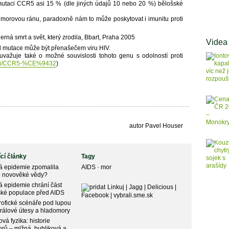
mutaci CCR5 asi 15 % (dle jiných údajů 10 nebo 20 %) bělošské
morovou ránu, paradoxně nám to může poskytovat i imunitu proti
rná smrt a svět, který zrodila, Bbart, Praha 2005
Videa
l mutace může být přenašečem viru HIV.
važuje také o možné souvislosti tohoto genu s odolností proti
/wiki/CCR5-%CE%9432
)
autor Pavel Houser
ící články
Tagy
á epidemie zpomalila
AIDS
·
mor
p novověké vědy?
 epidemie chrání část
Linkuj
|
Jagg
|
Delicious
|
ské populace před AIDS
Facebook
|
vybrali.sme.sk
rofické scénáře pod lupou
orálové útesy a hladomory
ová fyzika: historie
orů – mlžná, bubliková a