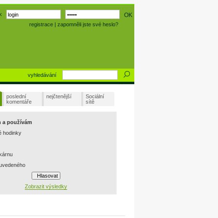
k
registrace
|
zapomněli jste své heslo?
vyhledávání
poslední
nejčtenější
Sociální
komentáře
sítě
m a používám
é hodinky
skárnu
 uvedeného
Zobrazit výsledky