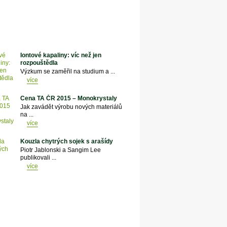
Iontové kapaliny: víc než jen
rozpouštědla
Výzkum se zaměřil na studium a ...
více
Cena TA ČR 2015 – Monokrystaly
Jak zavádět výrobu nových materiálů
na ...
více
Kouzla chytrých sojek s arašídy
Piotr Jablonski a Sangim Lee
publikovali ...
více