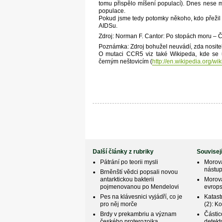
tomu přispělo míšení populací). Dnes nese 
populace.
Pokud jsme tedy potomky někoho, kdo přežil 
AIDSu.
Zdroj: Norman F. Cantor: Po stopách moru – Če
Poznámka: Zdroj bohužel neuvádí, zda nosite
O mutaci CCR5 viz také Wikipeda, kde se u
černým neštovicím (
http://en.wikipedia.org
Další články z rubriky
Souvisej
Pátrání po teorii mysli
Morov
nástu
Brněnští vědci popsali novou
antarktickou bakterii
Morová
pojmenovanou po Mendelovi
evrop
Pes na klávesnici vyjádří, co je
Katast
pro něj morče
(2): K
Brdy v prekambriu a význam
Částic
českého proterozoika
detekt