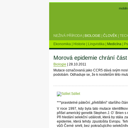
mobiln
NEŽIVÁ PŘÍRODA
|
BIOLOGIE
|
ČLOVĚK
|
TEC
Ekonomika
|
Historie
|
Lingvistika
|
Medicína
|
Ps
Morová epidemie chrání část
Biologie
|
28.10.2011
Mutace označovaná jako CCR5 dává svým nosite
podobám. Odhaduje se, že k nositelům této mut
Sdílet
***pravidelné páteční „přetištění“ staršího člá
V roce 1997, kdy byla tato mutace identifikov
přišel americký genetik Stephen J. O´ Brien 
Při hledání selekční události, která by stála
epidemie, která tehdy zpustošila Evropu. Teh
vůči Černé smrti, bez pokračujícího selekčníh