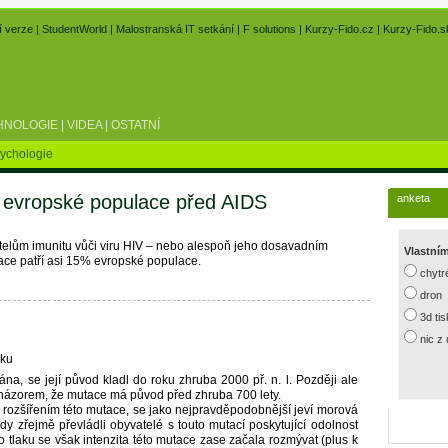
í verze
|
StudentWorld
|
Malostranská IT setkání
|
F solutions
|
Kurzy-Fido.cz
|
Kurzy-Fido.s
HNOLOGIE
|
VIDEA
|
OSTATNÍ
ychologie
 evropské populace před AIDS
anketa
lům imunitu vůči viru HIV – nebo alespoň jeho dosavadním
Vlastní
ace patří asi 15% evropské populace.
chytr
dron
3d ti
nic z
nku
ána, se její původ kladl do roku zhruba 2000 př. n. l. Později ale
s názorem, že mutace má původ před zhruba 700 lety.
 za rozšířením této mutace, se jako nejpravděpodobnější jeví morová
dy zřejmě převládli obyvatelé s touto mutací poskytující odolnost
o tlaku se však intenzita této mutace zase začala rozmývat (plus k