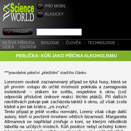
PRO MOBIL
KLASICKY
NEŽIVÁ PŘÍRODA
|
BIOLOGIE
|
ČLOVĚK
|
TECHNOLOGIE
|
VIDEA
|
OSTATNÍ
PERLIČKA: KŮŇ JAKO PŘÍČINA ALKOHOLISMU
***pravidelné páteční „přetištění“ staršího článku
Lorenzem osobně zaznamenaný případ se týká husy, která se
při prvním vstupu do určité místnosti polekala a zareagovala
instinktivně – únikem ke světlu, respektive k oknu (což
odpovídá příslušné únikové reakci těchto ptáků). Při dalších
návštěvách pokoje pak zacházela taktéž k oknu, už však zcela
klidně a jen tak krátce, „ze zvyku“.
Tento případ je ještě vcelku normální, Lorenz však cituje další
autory, kteří si povšimli mnohem větších bizarností. Margaretta
Altmanová se například zmiňuje o koni, se kterým několikrát
tábořila na určitých místech. Kůň posléze nebyl ochotný kolem