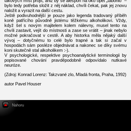
takových míst projít, aniž by se alespoň na oko opět „tábořilo“ –
bylo tedy potřeba složit z něj náklad, chvíli čekat, pak jej znovu
naložit a vyrazit na další cestu.
Ještě podivuhodnější je pouze jako legenda tradovaný příběh
koně patřícího původně jistému těžkému alkoholikovi. Vždy,
když šel s novým majitelem kolem nálevny, musel tento na
chvíli zastavit, vejít do místnosti a zase se vrátit – jinak nebylo
možné pokračovat v cestě. A aby historka měla nějaký další
vývoj – dotyčnému to celé bylo trapné a tak si začal v
hospodách sám posléze objednávat a nakonec se díky svému
koni skutečně stal alkoholikem :-).
V psychologické, respektive psychoanalytické terminologii by
popisované chování pravděpodobně odpovídalo nutkavé
neuróze.
(Zdroj: Konrad Lorenz: Takzvané zlo, Mladá fronta, Praha, 1992)
autor Pavel Houser
Nahoru