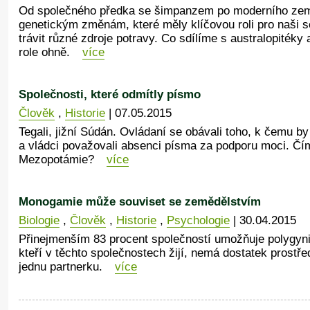
Od společného předka se šimpanzem po moderního země
genetickým změnám, které měly klíčovou roli pro naši s
trávit různé zdroje potravy. Co sdílíme s australopitéky
role ohně.
více
Společnosti, které odmítly písmo
Člověk
,
Historie
| 07.05.2015
Tegali, jižní Súdán. Ovládaní se obávali toho, k čemu by
a vládci považovali absenci písma za podporu moci. Čím
Mezopotámie?
více
Monogamie může souviset se zemědělstvím
Biologie
,
Člověk
,
Historie
,
Psychologie
| 30.04.2015
Přinejmenším 83 procent společností umožňuje polygyn
kteří v těchto společnostech žijí, nemá dostatek prostře
jednu partnerku.
více