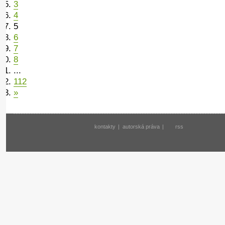
3
4
5
6
7
8
...
112
»
kontakty
|
autorská práva
|
rss