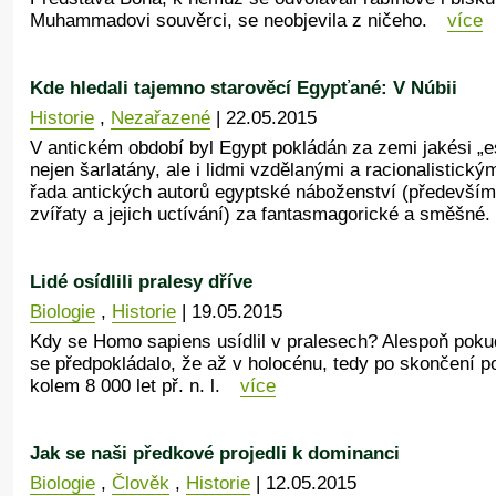
Muhammadovi souvěrci, se neobjevila z ničeho.
více
Kde hledali tajemno starověcí Egypťané: V Núbii
Historie
,
Nezařazené
| 22.05.2015
V antickém období byl Egypt pokládán za zemi jakési „es
nejen šarlatány, ale i lidmi vzdělanými a racionalistick
řada antických autorů egyptské náboženství (především
zvířaty a jejich uctívání) za fantasmagorické a směšné.
Lidé osídlili pralesy dříve
Biologie
,
Historie
| 19.05.2015
Kdy se Homo sapiens usídlil v pralesech? Alespoň pok
se předpokládalo, že až v holocénu, tedy po skončení p
kolem 8 000 let př. n. l.
více
Jak se naši předkové projedli k dominanci
Biologie
,
Člověk
,
Historie
| 12.05.2015