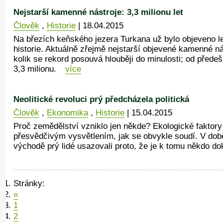
Nejstarší kamenné nástroje: 3,3 milionu let
Člověk
,
Historie
| 18.04.2015
Na březích keňského jezera Turkana už bylo objeveno l
historie. Aktuálně zřejmě nejstarší objevené kamenné ná
kolik se rekord posouvá hlouběji do minulosti; od předeš
3,3 milionu.
více
Neolitické revoluci prý předcházela politická
Člověk
,
Ekonomika
,
Historie
| 15.04.2015
Proč zemědělství vzniklo jen někde? Ekologické faktory
přesvědčivým vysvětlením, jak se obvykle soudí. V dob
východě prý lidé usazovali proto, že je k tomu někdo do
Stránky:
«
1
2