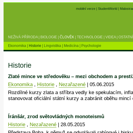
mobilní verze
|
StudentWorld
|
Malostra
NEŽIVÁ PŘÍRODA
|
BIOLOGIE
|
ČLOVĚK
|
TECHNOLOGIE
|
VIDEA
|
OSTATNÍ
Ekonomika
|
Historie
|
Lingvistika
|
Medicína
|
Psychologie
Historie
Zlaté mince ve středověku – mezi obchodem a presti
Ekonomika
,
Historie
,
Nezařazené
| 05.06.2015
Rozdílné kurzy zlata a stříbra vedly ke spekulacím, inf
stanovovat oficiální státní kurzy a zabránit oběhu mincí
Íránšár, zrod světovládných monoteismů
Historie
,
Nezařazené
| 28.05.2015
Představa Boha, k němuž se odvolávali rabínové i bisku