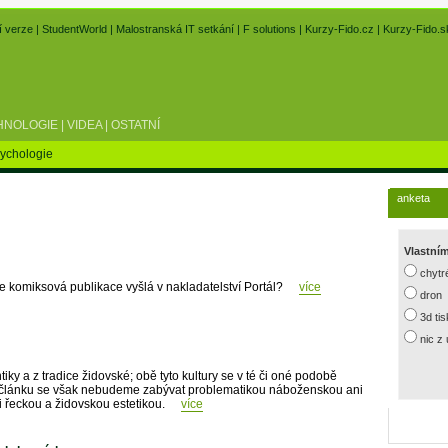
í verze
|
StudentWorld
|
Malostranská IT setkání
|
F solutions
|
Kurzy-Fido.cz
|
Kurzy-Fido.s
HNOLOGIE
|
VIDEA
|
OSTATNÍ
ychologie
anketa
Vlastní
chytr
e komiksová publikace vyšlá v nakladatelství Portál?
více
dron
3d ti
nic z
ky a z tradice židovské; obě tyto kultury se v té či oné podobě
ím článku se však nebudeme zabývat problematikou náboženskou ani
i řeckou a židovskou estetikou.
více