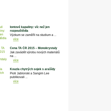
Iontové kapaliny: víc než jen
rozpouštědla
Výzkum se zaměřil na studium a ...
více
Cena TA ČR 2015 – Monokrystaly
Jak zavádět výrobu nových materiálů
na ...
více
Kouzla chytrých sojek s arašídy
Piotr Jablonski a Sangim Lee
publikovali ...
více