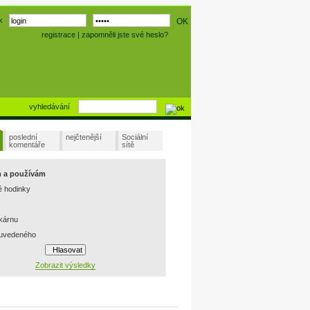
k
registrace
|
zapomněli jste své heslo?
vyhledávání
poslední
nejčtenější
Sociální
komentáře
sítě
m a používám
é hodinky
skárnu
 uvedeného
Zobrazit výsledky