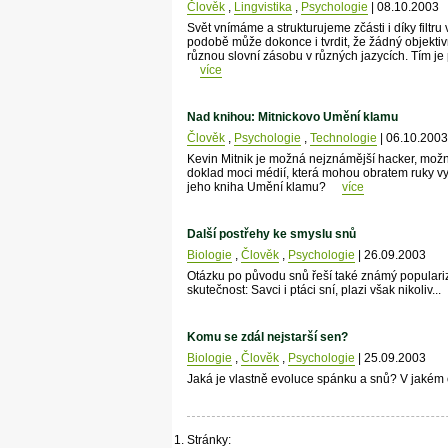
Člověk
,
Lingvistika
,
Psychologie
| 08.10.2003
Svět vnímáme a strukturujeme zčásti i díky filtru
podobě může dokonce i tvrdit, že žádný objektiv
různou slovní zásobu v různých jazycích. Tím je 
více
Nad knihou: Mitnickovo Umění klamu
Člověk
,
Psychologie
,
Technologie
| 06.10.2003
Kevin Mitnik je možná nejznámější hacker, mož
doklad moci médií, která mohou obratem ruky vy
jeho kniha Umění klamu?
více
Další postřehy ke smyslu snů
Biologie
,
Člověk
,
Psychologie
| 26.09.2003
Otázku po původu snů řeší také známý populari
skutečnost: Savci i ptáci sní, plazi však nikoliv...
Komu se zdál nejstarší sen?
Biologie
,
Člověk
,
Psychologie
| 25.09.2003
Jaká je vlastně evoluce spánku a snů? V jakém 
Stránky: