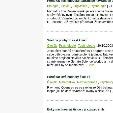
Perlička: Tolkienovské pátrání po havranech 
Biologie
,
Člověk
,
Lingvistika
,
Psychologie
| 21
Nezvalův The Raven vykřikuje své slavné "neve
správnější by bylo překládat ho jako krkavce - i
shodnout. V následujícím článku se zastavíme i u
R. Tolkiena. Již nyní lze předeslat, že krkavcům 
Svět na pouhých šest kroků
Člověk
,
Psychologie
,
Technologie
| 20.10.2003
Jako "šest stupňů odloučení" (six degrees of se
sebe dělí dva náhodně zvolené jedince. Tato vzd
musíme projít od člověka A k člověku B. Přelož
straně vezmeme čtenáře Science Worldu a na dru
blíže, než by se mohlo zdát.
více
Perlička: Dvě hodnoty čísla Pí
Člověk
,
Matematika
,
Neživá příroda
,
Psycholo
Raymond Queneau se ve své knize Děti bahna z
inspirující některé "vybrané" úvahy o čísle Pí :-).
Eskymáci neznají tisíce výrazů pro sníh