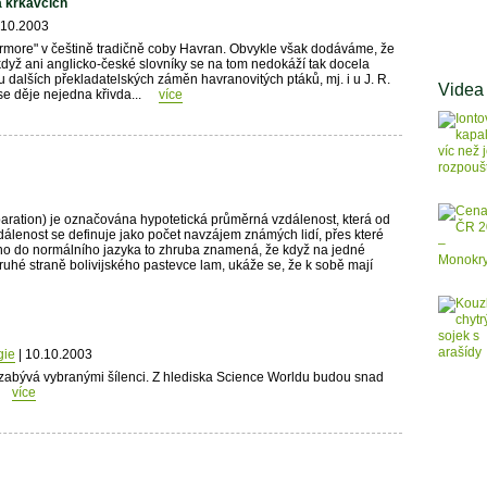
a krkavcích
.10.2003
rmore" v češtině tradičně coby Havran. Obvykle však dodáváme, že
 když ani anglicko-české slovníky se na tom nedokáží tak docela
 dalších překladatelských záměn havranovitých ptáků, mj. i u J. R.
Videa
se děje nejedna křivda...
více
paration) je označována hypotetická průměrná vzdálenost, která od
álenost se definuje jako počet navzájem známých lidí, přes které
eno do normálního jazyka to zhruba znamená, že když na jedné
hé straně bolivijského pastevce lam, ukáže se, že k sobě mají
gie
| 10.10.2003
abývá vybranými šílenci. Z hlediska Science Worldu budou snad
více