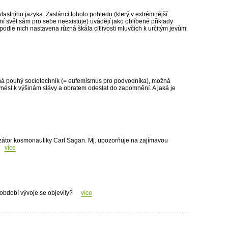
 vlastního jazyka. Zastánci tohoto pohledu (který v extrémnější
ní svět sám pro sebe neexistuje) uvádějí jako oblíbené příklady
podle nich nastavena různá škála citlivosti mluvčích k určitým jevům.
ná pouhý sociotechnik (= eufemismus pro podvodníka), možná
nést k výšinám slávy a obratem odeslat do zapomnění. A jaká je
zátor kosmonautiky Carl Sagan. Mj. upozorňuje na zajímavou
více
období vývoje se objevily?
více