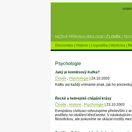
mobiln
NEŽIVÁ PŘÍRODA
|
BIOLOGIE
|
ČLOVĚK
|
TEC
Ekonomika
|
Historie
|
Lingvistika
|
Medicína
|
Ps
Psychologie
Jaký je komiksový Kafka?
Člověk
,
Psychologie
| 24.10.2003
Kafku asi každý vnímáme jinak, jak ho prezentuj
Řecké a hebrejské chápání krásy
Člověk
,
Historie
,
Psychologie
| 23.10.2003
Evropskou civilizaci odvozujeme především z anti
podílely na utváření křesťanství. V následujíc
filosofickou, ale pokusíme se ukázat rozdíly mez