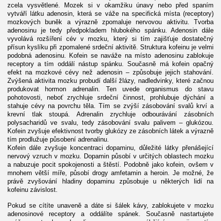
zcela vysvětlené. Mozek si v okamžiku únavy nebo před spaním
vytváří látku adenosin, která se váže na specifická místa (receptory)
mozkových buněk a výrazně zpomaluje nervovou aktivitu. Tvorba
adenosinu je tedy předpokladem hlubokého spánku. Adenosin dále
vyvolává rozšíření cév v mozku, který si tím zajišťuje dostatečný
přísun kyslíku při zpomalené srdeční aktivitě. Struktura kofeinu je velmi
podobná adenosinu. Kofein se naváže na místo adenosinu zablokuje
receptory a tím oddálí nástup spánku. Současně má kofein opačný
efekt na mozkové cévy než adenosin – způsobuje jejich stahování.
Zvýšená aktivita mozku probudí další žlázy, nadledvinky, které začnou
produkovat hormon adrenalin. Ten uvede organismus do stavu
pohotovosti, neboť zrychluje srdeční činnost, prohlubuje dýchání a
stahuje cévy na povrchu těla. Tím se zvýší zásobování svalů krví a
krevní tlak stoupá. Adrenalin zrychluje odbourávání zásobních
polysacharidů ve svalu, tedy zásobování svalu palivem – glukózou.
Kofein zvyšuje efektivnost tvorby glukózy ze zásobních látek a výrazně
tím prodlužuje působení adrenalinu.
Kofein dále zvyšuje koncentraci dopaminu, důležité látky přenášející
nervový vzruch v mozku. Dopamin působí v určitých oblastech mozku
a nabuzuje pocit spokojenosti a štěstí. Podobně jako kofein, ovšem v
mnohem větší míře, působí drogy amfetamin a heroin. Je možné, že
právě zvyšování hladiny dopaminu způsobuje u některých lidí na
kofeinu závislost.
Pokud se cítíte unaveně a dáte si šálek kávy, zablokujete v mozku
adenosinové receptory a oddálíte spánek. Současně nastartujete