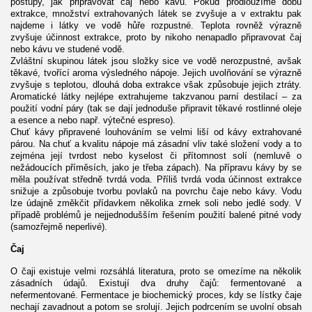
postupy, jak připravovat čaj nebo kávu. Pokud prodloužíme dobu
extrakce, množství extrahovaných látek se zvyšuje a v extraktu pak
najdeme i látky ve vodě hůře rozpustné. Teplota rovněž výrazně
zvyšuje účinnost extrakce, proto by nikoho nenapadlo připravovat čaj
nebo kávu ve studené vodě.
Zvláštní skupinou látek jsou složky sice ve vodě nerozpustné, avšak
těkavé, tvořící aroma výsledného nápoje. Jejich uvolňování se výrazně
zvyšuje s teplotou, dlouhá doba extrakce však způsobuje jejich ztráty.
Aromatické látky nejlépe extrahujeme takzvanou parní destilací – za
použití vodní páry (tak se dají jednoduše připravit těkavé rostlinné oleje
a esence a nebo např. výtečné espreso).
Chuť kávy připravené louhováním se velmi liší od kávy extrahované
párou. Na chuť a kvalitu nápoje má zásadní vliv také složení vody a to
zejména její tvrdost nebo kyselost či přítomnost solí (nemluvě o
nežádoucích příměsích, jako je třeba zápach). Na přípravu kávy by se
měla používat středně tvrdá voda. Příliš tvrdá voda účinnost extrakce
snižuje a způsobuje tvorbu povlaků na povrchu čaje nebo kávy. Vodu
lze údajně změkčit přídavkem několika zrnek soli nebo jedlé sody. V
případě problémů je nejjednodušším řešením použití balené pitné vody
(samozřejmě neperlivé).
Čaj
O čaji existuje velmi rozsáhlá literatura, proto se omezíme na několik
zásadních údajů. Existují dva druhy čajů: fermentované a
nefermentované. Fermentace je biochemický proces, kdy se lístky čaje
nechají zavadnout a potom se srolují. Jejich podrcením se uvolní obsah