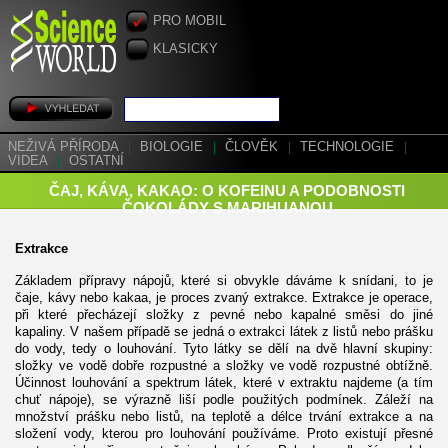
PRO MOBIL
KLASICKY
NEŽIVÁ PŘÍRODA
|
BIOLOGIE
|
ČLOVĚK
|
TECHNOLOGIE
|
VIDEA
|
OSTATNÍ
ČAJ, KÁVA, KAKAO: O KOFEINU A PODOBNOSTI
ČOKOLÁDY S MARIHUANOU
Extrakce
Základem přípravy nápojů, které si obvykle dáváme k snídani, to je
čaje, kávy nebo kakaa, je proces zvaný extrakce. Extrakce je operace,
při které přecházejí složky z pevné nebo kapalné směsi do jiné
kapaliny. V našem případě se jedná o extrakci látek z listů nebo prášku
do vody, tedy o louhování. Tyto látky se dělí na dvě hlavní skupiny:
složky ve vodě dobře rozpustné a složky ve vodě rozpustné obtížně.
Účinnost louhování a spektrum látek, které v extraktu najdeme (a tím
chuť nápoje), se výrazně liší podle použitých podmínek. Záleží na
množství prášku nebo listů, na teplotě a délce trvání extrakce a na
složení vody, kterou pro louhování používáme. Proto existují přesné