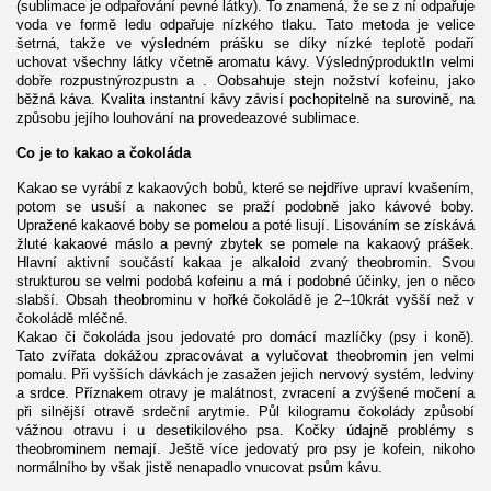
(sublimace je odpařování pevné látky). To znamená, že se z ní odpařuje
voda ve formě ledu odpařuje nízkého tlaku. Tato metoda je velice
šetrná, takže ve výsledném prášku se díky nízké teplotě podaří
uchovat všechny látky včetně aromatu kávy. VýslednýproduktIn velmi
dobře rozpustnýrozpustn a . Oobsahuje stejn nožství kofeinu, jako
běžná káva. Kvalita instantní kávy závisí pochopitelně na surovině, na
způsobu jejího louhování na provedeazové sublimace.
Co je to kakao a čokoláda
Kakao se vyrábí z kakaových bobů, které se nejdříve upraví kvašením,
potom se usuší a nakonec se praží podobně jako kávové boby.
Upražené kakaové boby se pomelou a poté lisují. Lisováním se získává
žluté kakaové máslo a pevný zbytek se pomele na kakaový prášek.
Hlavní aktivní součástí kakaa je alkaloid zvaný theobromin. Svou
strukturou se velmi podobá kofeinu a má i podobné účinky, jen o něco
slabší. Obsah theobrominu v hořké čokoládě je 2–10krát vyšší než v
čokoládě mléčné.
Kakao či čokoláda jsou jedovaté pro domácí mazlíčky (psy i koně).
Tato zvířata dokážou zpracovávat a vylučovat theobromin jen velmi
pomalu. Při vyšších dávkách je zasažen jejich nervový systém, ledviny
a srdce. Příznakem otravy je malátnost, zvracení a zvýšené močení a
při silnější otravě srdeční arytmie. Půl kilogramu čokolády způsobí
vážnou otravu i u desetikilového psa. Kočky údajně problémy s
theobrominem nemají. Ještě více jedovatý pro psy je kofein, nikoho
normálního by však jistě nenapadlo vnucovat psům kávu.