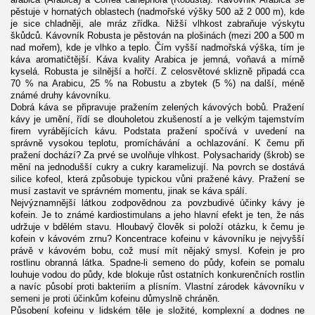
pěstuje v hornatých oblastech (nadmořské výšky 500 až 2 000 m), kde
je sice chladněji, ale mráz zřídka. Nižší vlhkost zabraňuje výskytu
škůdců. Kávovník Robusta je pěstován na plošinách (mezi 200 a 500 m
nad mořem), kde je vlhko a teplo. Čím vyšší nadmořská výška, tím je
káva aromatičtější. Káva kvality Arabica je jemná, voňavá a mírně
kyselá. Robusta je silnější a hořčí. Z celosvětové sklizně připadá cca
70 % na Arabicu, 25 % na Robustu a zbytek (5 %) na další, méně
známé druhy kávovníku.
Dobrá káva se připravuje pražením zelených kávových bobů. Pražení
kávy je umění, řídí se dlouholetou zkušeností a je velkým tajemstvím
firem vyrábějících kávu. Podstata pražení spočívá v uvedení na
správně vysokou teplotu, promíchávání a ochlazování. K čemu při
pražení dochází? Za prvé se uvolňuje vlhkost. Polysacharidy (škrob) se
mění na jednodušší cukry a cukry karamelizují. Na povrch se dostává
silice kofeol, která způsobuje typickou vůni pražené kávy. Pražení se
musí zastavit ve správném momentu, jinak se káva spálí.
Nejvýznamnější látkou zodpovědnou za povzbudivé účinky kávy je
kofein. Je to známé kardiostimulans a jeho hlavní efekt je ten, že nás
udržuje v bdělém stavu. Hloubavý člověk si položí otázku, k čemu je
kofein v kávovém zrnu? Koncentrace kofeinu v kávovníku je nejvyšší
právě v kávovém bobu, což musí mít nějaký smysl. Kofein je pro
rostlinu obranná látka. Spadne-li semeno do půdy, kofein se pomalu
louhuje vodou do půdy, kde blokuje růst ostatních konkurenčních rostlin
a navíc působí proti bakteriím a plísním. Vlastní zárodek kávovníku v
semeni je proti účinkům kofeinu důmyslně chráněn.
Působení kofeinu v lidském těle je složité, komplexní a dodnes ne