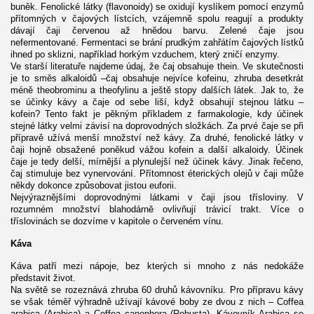
buněk. Fenolické látky (flavonoidy) se oxidují kyslíkem pomocí enzymů
přítomných v čajových lístcích, vzájemně spolu reagují a produkty
dávají čaji červenou až hnědou barvu. Zelené čaje jsou
nefermentované. Fermentaci se brání prudkým zahřátím čajových lístků
ihned po sklizni, například horkým vzduchem, který zničí enzymy.
Ve starší literatuře najdeme údaj, že čaj obsahuje thein. Ve skutečnosti
je to směs alkaloidů –čaj obsahuje nejvíce kofeinu, zhruba desetkrát
méně theobrominu a theofylinu a ještě stopy dalších látek. Jak to, že
se účinky kávy a čaje od sebe liší, když obsahují stejnou látku –
kofein? Tento fakt je pěkným příkladem z farmakologie, kdy účinek
stejné látky velmi závisí na doprovodných složkách. Za prvé čaje se při
přípravě užívá menší množství než kávy. Za druhé, fenolické látky v
čaji hojně obsažené poněkud vážou kofein a další alkaloidy. Účinek
čaje je tedy delší, mírnější a plynulejší než účinek kávy. Jinak řečeno,
čaj stimuluje bez vynervování. Přítomnost éterických olejů v čaji může
někdy dokonce způsobovat jistou euforii.
Nejvýraznějšími doprovodnými látkami v čaji jsou třísloviny. V
rozumném množství blahodárně ovlivňují trávicí trakt. Více o
tříslovinách se dozvíme v kapitole o červeném vínu.
Káva
Káva patří mezi nápoje, bez kterých si mnoho z nás nedokáže
představit život.
Na světě se rozeznává zhruba 60 druhů kávovníku. Pro přípravu kávy
se však téměř výhradně užívají kávové boby ze dvou z nich – Coffea
arabica (Arabica) a Coffea canephora (Robusta). Kávovník Arabica se