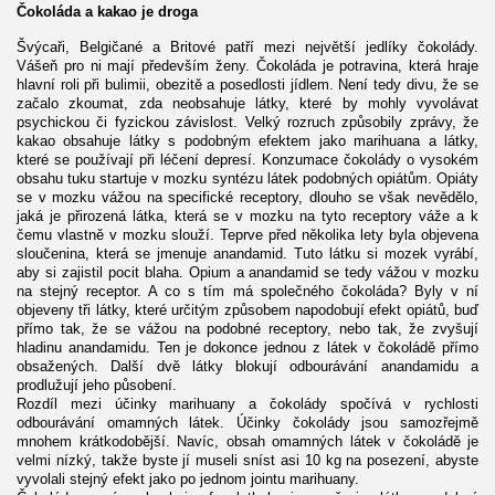
Čokoláda a kakao je droga
Švýcaři, Belgičané a Britové patří mezi největší jedlíky čokolády.
Vášeň pro ni mají především ženy. Čokoláda je potravina, která hraje
hlavní roli při bulimii, obezitě a posedlosti jídlem. Není tedy divu, že se
začalo zkoumat, zda neobsahuje látky, které by mohly vyvolávat
psychickou či fyzickou závislost. Velký rozruch způsobily zprávy, že
kakao obsahuje látky s podobným efektem jako marihuana a látky,
které se používají při léčení depresí. Konzumace čokolády o vysokém
obsahu tuku startuje v mozku syntézu látek podobných opiátům. Opiáty
se v mozku vážou na specifické receptory, dlouho se však nevědělo,
jaká je přirozená látka, která se v mozku na tyto receptory váže a k
čemu vlastně v mozku slouží. Teprve před několika lety byla objevena
sloučenina, která se jmenuje anandamid. Tuto látku si mozek vyrábí,
aby si zajistil pocit blaha. Opium a anandamid se tedy vážou v mozku
na stejný receptor. A co s tím má společného čokoláda? Byly v ní
objeveny tři látky, které určitým způsobem napodobují efekt opiátů, buď
přímo tak, že se vážou na podobné receptory, nebo tak, že zvyšují
hladinu anandamidu. Ten je dokonce jednou z látek v čokoládě přímo
obsažených. Další dvě látky blokují odbourávání anandamidu a
prodlužují jeho působení.
Rozdíl mezi účinky marihuany a čokolády spočívá v rychlosti
odbourávání omamných látek. Účinky čokolády jsou samozřejmě
mnohem krátkodobější. Navíc, obsah omamných látek v čokoládě je
velmi nízký, takže byste jí museli sníst asi 10 kg na posezení, abyste
vyvolali stejný efekt jako po jednom jointu marihuany.