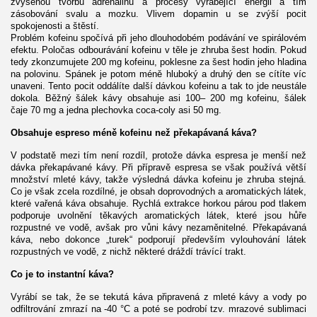
zvýšenou tvorbu adrenalinu a procesy vyrábějící energii a tím
zásobování svalu a mozku. Vlivem dopamin u se zvýší pocit
spokojenosti a štěstí.
Problém kofeinu spočívá při jeho dlouhodobém podávání ve spirálovém
efektu. Poločas odbourávání kofeinu v těle je zhruba šest hodin. Pokud
tedy zkonzumujete 200 mg kofeinu, poklesne za šest hodin jeho hladina
na polovinu. Spánek je potom méně hluboký a druhý den se cítíte víc
unaveni. Tento pocit oddálíte další dávkou kofeinu a tak to jde neustále
dokola. Běžný šálek kávy obsahuje asi 100– 200 mg kofeinu, šálek
čaje 70 mg a jedna plechovka coca-coly asi 50 mg.
Obsahuje espreso méně kofeinu než překapávaná káva?
V podstatě mezi tím není rozdíl, protože dávka espresa je menší než
dávka překapávané kávy. Při přípravě espresa se však používá větší
množství mleté kávy, takže výsledná dávka kofeinu je zhruba stejná.
Co je však zcela rozdílné, je obsah doprovodných a aromatických látek,
které vařená káva obsahuje. Rychlá extrakce horkou párou pod tlakem
podporuje uvolnění těkavých aromatických látek, které jsou hůře
rozpustné ve vodě, avšak pro vůni kávy nezaměnitelné. Překapávaná
káva, nebo dokonce „turek“ podporují především vylouhování látek
rozpustných ve vodě, z nichž některé dráždí trávící trakt.
Co je to instantní káva?
Vyrábí se tak, že se tekutá káva připravená z mleté kávy a vody po
odfiltrování zmrazí na -40 °C a poté se podrobí tzv. mrazové sublimaci