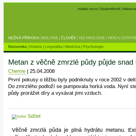
mobilní verze
|
StudentWorld
|
Malostra
NEŽIVÁ PŘÍRODA
|
BIOLOGIE
|
ČLOVĚK
|
TECHNOLOGIE
|
VIDEA
|
OSTATNÍ
Ekonomika
|
Historie
|
Lingvistika
|
Medicína
|
Psychologie
Metan z věčně zmrzlé půdy půjde snad u
Chemie
|
25.04.2008
První pokusy o těžbu byly podniknuty v roce 2002 v de
Do zmrzlého podloží se pumpovala horká voda. Nyní st
půdy prorážet díry a vysávat jimi vzduch.
Sdílet
Věčně zmrzlá půda je plná hydrátu metanu. Exi