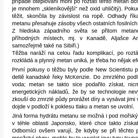
případě oteplování mohl po roztátí tento metan do
je mnohem „skleníkovější“ než oxid uhličitý). Pok
těžit, skončila by závislost na ropě. Odhady řík
metanu přesahuje zásoby všech ostatních fosilních
Z hlediska západního světa se přitom metan
příhodných místech, mj. v Kanadě, Aljašce A
samozřejmě také na Sibiři.)
Těžba naráží na celou řadu komplikací, po roztá
rozkládá a plynný metan uniká, je třeba ho nějak ef
První pokusy o těžbu byly podle New Scientistu 
deltě kanadské řeky McKenzie. Do zmrzlého pod
voda; metan se takto sice podařilo získat, ni
energetických nákladů, že by se technologie nevy
zkouší do zmrzlé půdy prorážet díry a vysávat jim
dojde v podloží k poklesu tlaku a metan se uvolní.
Jiná forma hydrátu metanu se možná i pod mořsk
v téhle oblasti Japonsko, které chce takto získa
Odborníci ovšem varují, že kdyby se při těchto 
množství plynu, mohlo by to vyvolat jevy typu tsuna