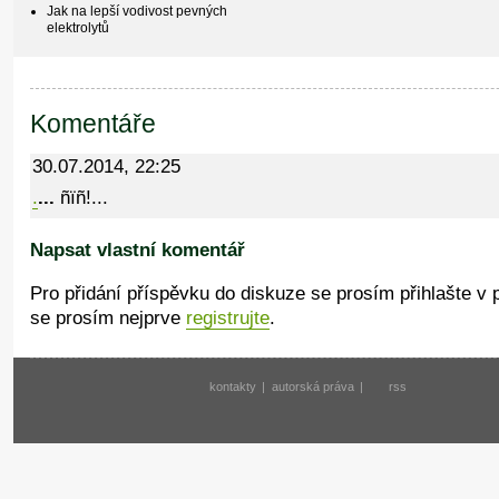
Jak na lepší vodivost pevných
elektrolytů
Komentáře
30.07.2014, 22:25
.
...
ñïñ!...
Napsat vlastní komentář
Pro přidání příspěvku do diskuze se prosím přihlašte v
se prosím nejprve
registrujte
.
kontakty
|
autorská práva
|
rss