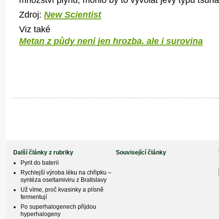
Zdroj:
New Scientist
Viz také
Metan z půdy není jen hrozba, ale i surovina
Další články z rubriky
Související články
Pyrit do baterií
Rychlejší výroba léku na chřipku –
syntéza oseltamiviru z Bratislavy
Už víme, proč kvasinky a plísně
fermentují
Po superhalogenech přijdou
hyperhalogeny