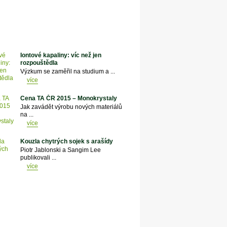
Iontové kapaliny: víc než jen
rozpouštědla
Výzkum se zaměřil na studium a ...
více
Cena TA ČR 2015 – Monokrystaly
Jak zavádět výrobu nových materiálů
na ...
více
Kouzla chytrých sojek s arašídy
Piotr Jablonski a Sangim Lee
publikovali ...
více