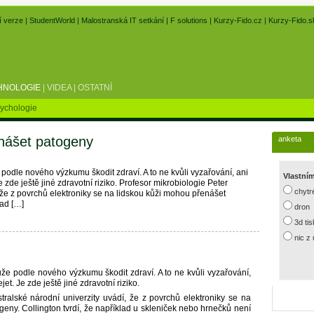
í verze
|
StudentWorld
|
Malostranská IT setkání
|
F solutions
|
Kurzy-Fido.cz
|
Kurzy-Fido.s
HNOLOGIE
|
VIDEA
|
OSTATNÍ
ychologie
nášet patogeny
anketa
podle nového výzkumu škodit zdraví. A to ne kvůli vyzařování, ani
Vlastní
 zde ještě jiné zdravotní riziko. Profesor mikrobiologie Peter
chytr
, že z povrchů elektroniky se na lidskou kůži mohou přenášet
lad […]
dron
3d ti
nic z
že podle nového výzkumu škodit zdraví. A to ne kvůli vyzařování,
et. Je zde ještě jiné zdravotní riziko.
tralské národní univerzity uvádí, že z povrchů elektroniky se na
eny. Collington tvrdí, že například u skleniček nebo hrnečků není