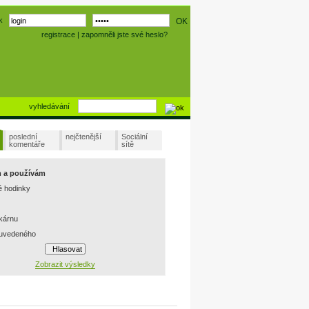
k
registrace
|
zapomněli jste své heslo?
vyhledávání
poslední
nejčtenější
Sociální
komentáře
sítě
m a používám
é hodinky
skárnu
 uvedeného
Zobrazit výsledky