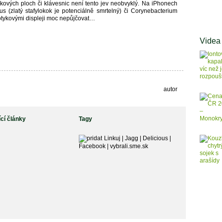
otykových ploch či klávesnic není tento jev neobvyklý. Na iPhonech
us (zlatý stafylokok je potenciálně smrtelný) či Corynebacterium
otykovými displeji moc nepůjčovat…
Videa
autor
ící články
Tagy
Linkuj
|
Jagg
|
Delicious
|
Facebook
|
vybrali.sme.sk