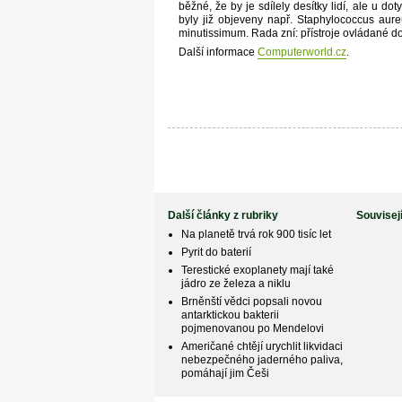
běžné, že by je sdílely desítky lidí, ale u d
byly již objeveny např. Staphylococcus aure
minutissimum. Rada zní: přístroje ovládané d
Další informace
Computerworld.cz
.
Další články z rubriky
Souvisej
Na planetě trvá rok 900 tisíc let
Pyrit do baterií
Terestické exoplanety mají také
jádro ze železa a niklu
Brněnští vědci popsali novou
antarktickou bakterii
pojmenovanou po Mendelovi
Američané chtějí urychlit likvidaci
nebezpečného jaderného paliva,
pomáhají jim Češi