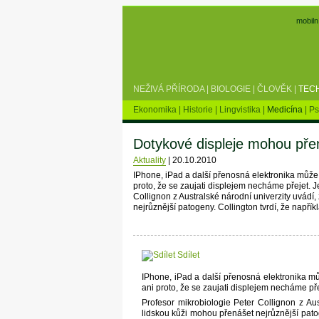
mobiln
NEŽIVÁ PŘÍRODA
|
BIOLOGIE
|
ČLOVĚK
|
TEC
Ekonomika
|
Historie
|
Lingvistika
|
Medicína
|
Ps
Dotykové displeje mohou pře
Aktuality
|
20.10.2010
IPhone, iPad a další přenosná elektronika může 
proto, že se zaujati displejem necháme přejet. Je
Collignon z Australské národní univerzity uvádí
nejrůznější patogeny. Collington tvrdí, že napřík
Sdílet
IPhone, iPad a další přenosná elektronika mů
ani proto, že se zaujati displejem necháme přej
Profesor mikrobiologie Peter Collignon z Aus
lidskou kůži mohou přenášet nejrůznější patog