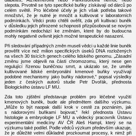
slepota. Prvotně se tyto specifické buňky získávají od dárců po
celém světě. Pro léčebné účely je jich však potřeba takové
množství, že je nutné je množit a kultivovat v laboratorních
podmínkách. Vědci proto chtěli ověřit, zda při kultivaci buněk
v důsledku jejich přirozené schopnosti přizpůsobovat se novým
podmínkám nedochází ke změnám, které by do budoucna
mohly negativně ovlivnit jejich možné terapeutické nasazení.
Při sledování případných změn museli vědci u každé linie buněk
prověřit více než milion specifických úseků DNA rozložených
na všech 30 tisících genech celého lidského genomu. „Zásadní
změnu jsme objevili na části chromozomu, který nese gen
regulující řízenou buněčnou smrt, a ukázalo se, že uměle
kultivované lidské embryonální kmenové buňky využívají
podobné mechanismy jako buňky nádorové,“ popsal výsledky
jeden z českých autorů studie Petr Dvořák, přednosta
Biologického ústavu LF MU.
Zda toto zjištění představuje problém pro léčebné využití
kmenových buněk, bude ale předmětem dalšího výzkumu.
„Může to být naopak další krok v cestě za poznáním, jak
s nádorovými buňkami bojovat,“ řekl přednosta Ústavu
histologie a embryologie LF MU a vědecký pracovník Ústavu
experimentální medicíny AV ČR Aleš Hampl, který se na
výzkumu také podílel. Podle vědců výzkum především ukazuje,
že je důležité velmi důkladně prozkoumat procesy, k nimž při