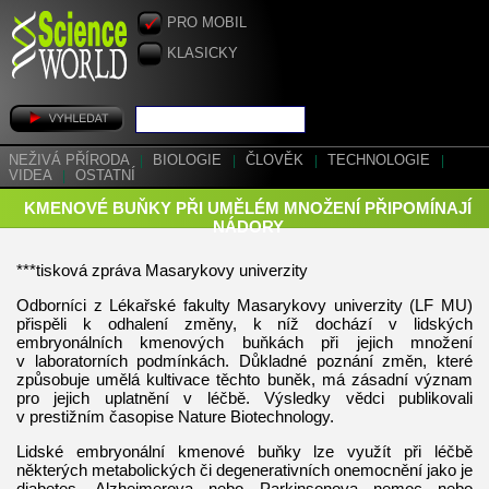
PRO MOBIL
KLASICKY
NEŽIVÁ PŘÍRODA
|
BIOLOGIE
|
ČLOVĚK
|
TECHNOLOGIE
|
VIDEA
|
OSTATNÍ
KMENOVÉ BUŇKY PŘI UMĚLÉM MNOŽENÍ PŘIPOMÍNAJÍ
NÁDORY
***tisková zpráva Masarykovy univerzity
Odborníci z Lékařské fakulty Masarykovy univerzity (LF MU)
přispěli k odhalení změny, k níž dochází v lidských
embryonálních kmenových buňkách při jejich množení
v laboratorních podmínkách. Důkladné poznání změn, které
způsobuje umělá kultivace těchto buněk, má zásadní význam
pro jejich uplatnění v léčbě. Výsledky vědci publikovali
v prestižním časopise Nature Biotechnology.
Lidské embryonální kmenové buňky lze využít při léčbě
některých metabolických či degenerativních onemocnění jako je
diabetes, Alzheimerova nebo Parkinsonova nemoc nebo