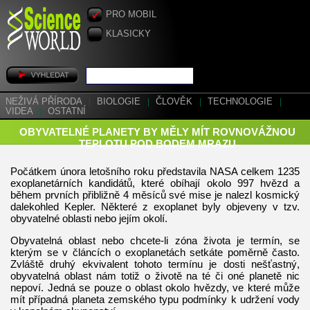
PRO MOBIL
KLASICKY
NEŽIVÁ PŘÍRODA
|
BIOLOGIE
|
ČLOVĚK
|
TECHNOLOGIE
|
VIDEA
|
OSTATNÍ
OBYVATELNÉ PLANETY BY MĚLY MÍT ROVNOVÁŽNOU
TEPLOTU POD BODEM MRAZU
Počátkem února letošního roku představila NASA celkem 1235
exoplanetárních kandidátů, které obíhají okolo 997 hvězd a
během prvních přibližně 4 měsíců své mise je nalezl kosmický
dalekohled Kepler. Některé z exoplanet byly objeveny v tzv.
obyvatelné oblasti nebo jejím okolí.
Obyvatelná oblast nebo chcete-li zóna života je termín, se
kterým se v článcích o exoplanetách setkáte poměrně často.
Zvláště druhý ekvivalent tohoto termínu je dosti nešťastný,
obyvatelná oblast nám totiž o životě na té či oné planetě nic
nepoví. Jedná se pouze o oblast okolo hvězdy, ve které může
mít případná planeta zemského typu podmínky k udržení vody