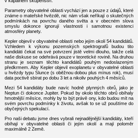
v kapalném skupenství.
Parametry obyvatelné oblasti vychází jen a pouze z údajů, které
známe o mateřské hvězdě, nic nám však neříkají o skutečných
podmínkách na povrchu daného světa a v obecném slova
smyslu dokonce ignorují vlastnosti i samotnou existenci
atmosféry planety.
Kepler objevil v obyvatelné oblasti nebo jejím okolí 54 kandidátů.
Vzhledem k výkonu pozemských spektrografů budou tito
kandidáti čekat na své potvrzení jistě velmi dlouho, takže celá
naše diskuse se odehrává pouze v teoretické rovině. Na druhou
stranu je seznam těchto kandidátů pouhým nedoslazeným
předkrmem. Aby Kepler objevil exoplanetu v obyvatelné oblasti
u hvězdy typu Slunce (s oběžnou dobou plus mínus rok), musí
data poctivě sbírat po dobu 3 let a nikoliv pouhých 4 měsíců.
Mezi 54 kandidáty bude navíc hodně plynných obrů, jako je
Neptun či dokonce Jupiter. Pokud by okolo těchto obrů obíhaly
hmotnější měsíce, mohly by to být právě ony, kdo budou mít na
svém povrchu podmínky k životu, avšak to se už pouštíme do
obyčejných spekulací.
Pro naši debatu jsme dnes vybrali nejnadějnější kandidáty, kteří
obíhají v obyvatelné oblasti či jejím okolí a mají poloměr
maximálně 2 Země.