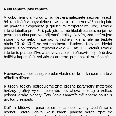
Není teplota jako teplota
V odborném článku od týmu Keplera naleznete seznam všech
54 kandidátů v obyvatelné oblasti a u nich rovnovážnou teplotu
na povrchu exoplanety (Equilibrium temperature, Teq). Pokud
jste si tabulku prohlíželi, pak jste patrně hledali planetu, na jejímž
povrchu budou panovat příjemné teploty. Nevím, zda preferujete
spíše horko nebo máte rádi chladnější klima, ale na teplotě
okolo 10 až 30°C se asi shodneme. Budeme tedy asi hledat
planetu s povrchovou teplotou okolo 283 až 303 Kelvinů. Pokud
jste tento postup dříve absolvovali, pak si připravte nejméně dva
balíčky kapesníků. Asi vás zklameme, postupovali jste špatně.
Rovnovážná teplota je jako údaj vlastně celkem k ničemu a to z
několika důvodů:
K určení teploty potřebujeme znát přesné parametry mateřské
hvězdy (zářivý výkon, poloměr, povrchová teplota) a velkou
poloosu dráhy planety. Tyto údaje samozřejmě známe pouze s
určitou přesností.
Dalším klíčovým parametrem je albedo planety. Jedná se o
hodnotu, která udává, kolik záření planeta odráží zpět do