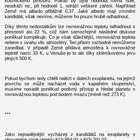
kosmického prostoru. Pokud by byla hodnota rovná nule,
neodráží nic, při hodnotě 1, odráží veškeré záření. Například
Země má albedo přibližně 0,37. Jaké albedo mají zmínění
kandidáti, však nevíme, můžeme ho pouze hrubě odhadnout.
Díky těmto nedostatkům lze rovnovážnou teplotu odhadnout s
přesností asi 22 %, což nám samozřejmě následné diskuse
poněkud komplikuje. Co je však důležitější, rovnovážná teplota
nebere v úvahu vliv atmosféry. Ten přitom rozhodně nemůžeme
zanedbat. V případě Země přidává atmosféra k rovnovážné
teplotě navíc 33 K, u Venuše je to ale díky skleníkovému jevu
plných 500 K.
Pokud bychom tedy chtěli nalézt v datech exoplanetu, na jejímž
povrchu se může nacházet voda v kapalném skupenství,
musíme nasadit poněkud podivný přístup a hledat planetu s
rovnovážnou teplotou pod bodem mrazu (méně než 273 K).
***
Jako nejnadějnější vycházejí z kandidátů na exoplanety v
obyvatelné zóně objekty KOI 854.01 a KOI 701.03.