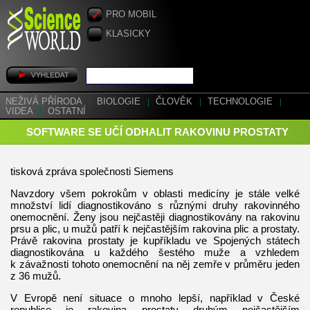
PRO MOBIL
KLASICKY
NEŽIVÁ PŘÍRODA
|
BIOLOGIE
|
ČLOVĚK
|
TECHNOLOGIE
|
VIDEA
|
OSTATNÍ
SOFTWARE SE UČÍ ODHALIT RAKOVINU PROSTATY
tisková zpráva společnosti Siemens
Navzdory všem pokrokům v oblasti medicíny je stále velké
množství lidí diagnostikováno s různými druhy rakovinného
onemocnění. Ženy jsou nejčastěji diagnostikovány na rakovinu
prsu a plic, u mužů patří k nejčastějším rakovina plic a prostaty.
Právě rakovina prostaty je kupříkladu ve Spojených státech
diagnostikována u každého šestého muže a vzhledem
k závažnosti tohoto onemocnění na něj zemře v průměru jeden
z 36 mužů.
V Evropě není situace o mnoho lepší, například v České
republice je rakovina prostaty druhým nejčastějším