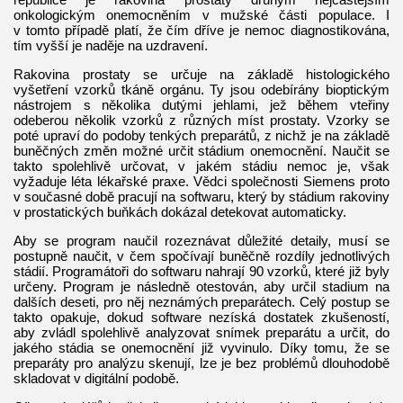
onkologickým onemocněním v mužské části populace. I
v tomto případě platí, že čím dříve je nemoc diagnostikována,
tím vyšší je naděje na uzdravení.
Rakovina prostaty se určuje na základě histologického
vyšetření vzorků tkáně orgánu. Ty jsou odebírány bioptickým
nástrojem s několika dutými jehlami, jež během vteřiny
odeberou několik vzorků z různých míst prostaty. Vzorky se
poté upraví do podoby tenkých preparátů, z nichž je na základě
buněčných změn možné určit stádium onemocnění. Naučit se
takto spolehlivě určovat, v jakém stádiu nemoc je, však
vyžaduje léta lékařské praxe. Vědci společnosti Siemens proto
v současné době pracují na softwaru, který by stádium rakoviny
v prostatických buňkách dokázal detekovat automaticky.
Aby se program naučil rozeznávat důležité detaily, musí se
postupně naučit, v čem spočívají buněčně rozdíly jednotlivých
stádií. Programátoři do softwaru nahrají 90 vzorků, které již byly
určeny. Program je následně otestován, aby určil stadium na
dalších deseti, pro něj neznámých preparátech. Celý postup se
takto opakuje, dokud software nezíská dostatek zkušeností,
aby zvládl spolehlivě analyzovat snímek preparátu a určit, do
jakého stádia se onemocnění již vyvinulo. Díky tomu, že se
preparáty pro analýzu skenují, lze je bez problémů dlouhodobě
skladovat v digitální podobě.