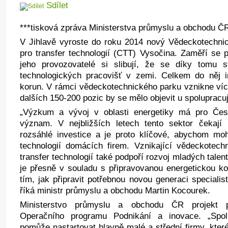
Sdílet
***tisková zpráva Ministerstva průmyslu a obchodu Č
V Jihlavě vyroste do roku 2014 nový Vědeckotechni
pro transfer technologií (CTT) Vysočina. Zaměří se 
jeho provozovatelé si slibují, že se díky tomu 
technologických pracovišť v zemi. Celkem do něj i
korun. V rámci vědeckotechnického parku vznikne víc
dalších 150-200 pozic by se mělo objevit u spolupracuj
„Výzkum a vývoj v oblasti energetiky má pro Česk
význam. V nejbližších letech tento sektor čekají
rozsáhlé investice a je proto klíčové, abychom moh
technologií domácích firem. Vznikající vědeckotec
transfer technologií také podpoří rozvoj mladých talent
je přesně v souladu s připravovanou energetickou ko
tím, jak připravit potřebnou novou generaci specialis
říká ministr průmyslu a obchodu Martin Kocourek.
Ministerstvo průmyslu a obchodu ČR projekt po
Operačního programu Podnikání a inovace. „Spo
pomůže nastartovat hlavně malé a střední firmy, kter