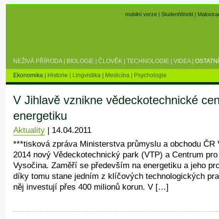
mobilní verze
|
StudentWorld
|
Malostra
NEŽIVÁ PŘÍRODA
|
BIOLOGIE
|
ČLOVĚK
|
TECHNOLOGIE
|
VIDEA
|
OSTATNÍ
Ekonomika
|
Historie
|
Lingvistika
|
Medicína
|
Psychologie
V Jihlavě vznikne vědeckotechnické c
energetiku
Aktuality
|
14.04.2011
***tisková zpráva Ministerstva průmyslu a obchodu ČR 
2014 nový Vědeckotechnický park (VTP) a Centrum pro t
Vysočina. Zaměří se především na energetiku a jeho prov
díky tomu stane jedním z klíčových technologických pr
něj investují přes 400 milionů korun. V […]