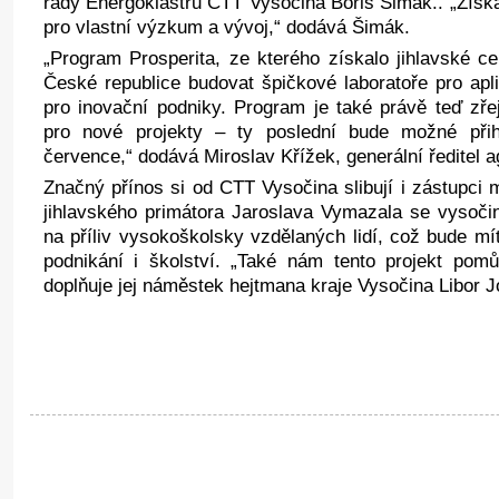
rady Energoklastru CTT Vysočina Boris Šimák.. „Získ
pro vlastní výzkum a vývoj,“ dodává Šimák.
„Program Prosperita, ze kterého získalo jihlavské 
České republice budovat špičkové laboratoře pro a
pro inovační podniky. Program je také právě teď zř
pro nové projekty – ty poslední bude možné přih
července,“ dodává Miroslav Křížek, generální ředitel 
Značný přínos si od CTT Vysočina slibují i zástupci
jihlavského primátora Jaroslava Vymazala se vysoči
na příliv vysokoškolsky vzdělaných lidí, což bude mí
podnikání i školství. „Také nám tento projekt pom
doplňuje jej náměstek hejtmana kraje Vysočina Libor J