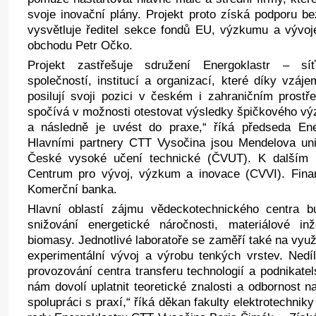
svoje inovační plány. Projekt proto získá podporu b
vysvětluje ředitel sekce fondů EU, výzkumu a vývoj
obchodu Petr Očko.
Projekt zastřešuje sdružení Energoklastr – sí
společností, institucí a organizací, které díky vzáj
posilují svoji pozici v českém i zahraničním prostře
spočívá v možnosti otestovat výsledky špičkového vý
a následně je uvést do praxe,“ říká předseda En
Hlavními partnery CTT Vysočina jsou Mendelova uni
České vysoké učení technické (ČVUT). K dalším p
Centrum pro vývoj, výzkum a inovace (CVVI). Fina
Komerční banka.
Hlavní oblastí zájmu vědeckotechnického centra b
snižování energetické náročnosti, materiálové in
biomasy. Jednotlivé laboratoře se zaměří také na využi
experimentální vývoj a výrobu tenkých vrstev. Nedí
provozování centra transferu technologií a podnikatel
nám dovolí uplatnit teoretické znalosti a odbornost 
spolupráci s praxí,“ říká děkan fakulty elektrotechni