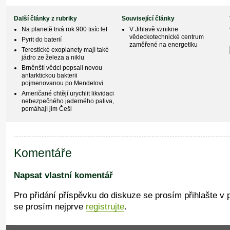
Další články z rubriky
Související články
Na planetě trvá rok 900 tisíc let
V Jihlavě vznikne
vědeckotechnické centrum
Pyrit do baterií
zaměřené na energetiku
Terestické exoplanety mají také
jádro ze železa a niklu
Brněnští vědci popsali novou
antarktickou bakterii
pojmenovanou po Mendelovi
Američané chtějí urychlit likvidaci
nebezpečného jaderného paliva,
pomáhají jim Češi
Komentáře
Napsat vlastní komentář
Pro přidání příspěvku do diskuze se prosím přihlašte v
se prosím nejprve
registrujte
.