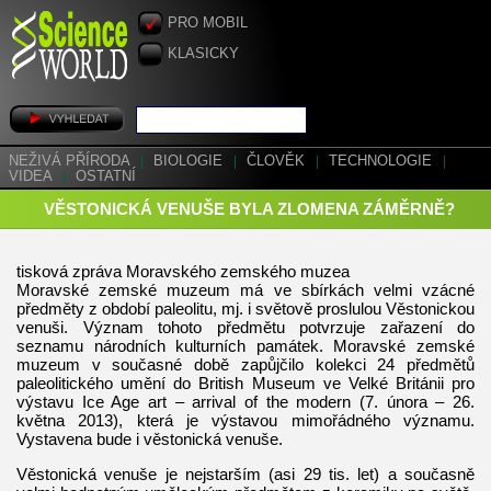
PRO MOBIL
KLASICKY
NEŽIVÁ PŘÍRODA
|
BIOLOGIE
|
ČLOVĚK
|
TECHNOLOGIE
|
VIDEA
|
OSTATNÍ
VĚSTONICKÁ VENUŠE BYLA ZLOMENA ZÁMĚRNĚ?
tisková zpráva Moravského zemského muzea
Moravské zemské muzeum má ve sbírkách velmi vzácné
předměty z období paleolitu, mj. i světově proslulou Věstonickou
venuši. Význam tohoto předmětu potvrzuje zařazení do
seznamu národních kulturních památek. Moravské zemské
muzeum v současné době zapůjčilo kolekci 24 předmětů
paleolitického umění do British Museum ve Velké Británii pro
výstavu Ice Age art – arrival of the modern (7. února – 26.
května 2013), která je výstavou mimořádného významu.
Vystavena bude i věstonická venuše.
Věstonická venuše je nejstarším (asi 29 tis. let) a současně