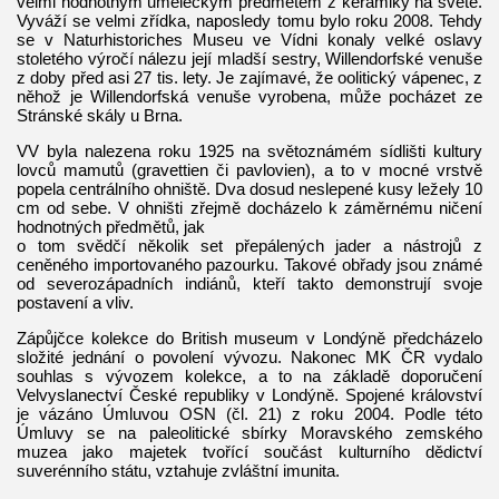
velmi hodnotným uměleckým předmětem z keramiky na světě.
Vyváží se velmi zřídka, naposledy tomu bylo roku 2008. Tehdy
se v Naturhistoriches Museu ve Vídni konaly velké oslavy
stoletého výročí nálezu její mladší sestry, Willendorfské venuše
z doby před asi 27 tis. lety. Je zajímavé, že oolitický vápenec, z
něhož je Willendorfská venuše vyrobena, může pocházet ze
Stránské skály u Brna.
VV byla nalezena roku 1925 na světoznámém sídlišti kultury
lovců mamutů (gravettien či pavlovien), a to v mocné vrstvě
popela centrálního ohniště. Dva dosud neslepené kusy ležely 10
cm od sebe. V ohništi zřejmě docházelo k záměrnému ničení
hodnotných předmětů, jak
o tom svědčí několik set přepálených jader a nástrojů z
ceněného importovaného pazourku. Takové obřady jsou známé
od severozápadních indiánů, kteří takto demonstrují svoje
postavení a vliv.
Zápůjčce kolekce do British museum v Londýně předcházelo
složité jednání o povolení vývozu. Nakonec MK ČR vydalo
souhlas s vývozem kolekce, a to na základě doporučení
Velvyslanectví České republiky v Londýně. Spojené království
je vázáno Úmluvou OSN (čl. 21) z roku 2004. Podle této
Úmluvy se na paleolitické sbírky Moravského zemského
muzea jako majetek tvořící součást kulturního dědictví
suverénního státu, vztahuje zvláštní imunita.