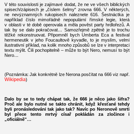
V této souvislosti je zajímavé dodat, že ne ve všech biblických
spisech/zápisech je „číslem šelmy“ zrovna 666. V některých,
ne nevýznamných rukopisech naleznete 616. Šestnáctka je
například číslo mimořádně nepopulární římské legie, která
v oblasti v té době operovala a měla pověst party hrdlořezů. A
tak by se dalo pokračovat… Samozřejmě zpětně je to trochu
těžké rekonstruovat. Připomněl bych Umberta Eca a festival
hermeneutik v jeho Foucaultově kyvadle, to je myslím, velmi
ilustrativní příklad, na kolik mnoho způsobů se lze v interpretaci
textu mýlit. Čili pochopitelně – může to být Nero, nemusí to být
Nero…
(Poznámka: Jak konkrétně lze Nerona posčítat na 666 viz např.
Wikipedia
)
Dalo by se to tedy chápat tak, že 666 je něco jako šifra?
Proč ale bylo nutné se takto chránit, když křesťané tehdy
byli pronásledováni tak jako tak? Navíc po Neronově smrti
byl přece tento mrtvý císař pokládán za zločince i
„oficiálně“…