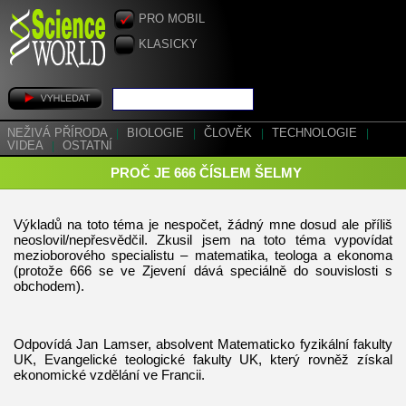
PRO MOBIL
KLASICKY
NEŽIVÁ PŘÍRODA
|
BIOLOGIE
|
ČLOVĚK
|
TECHNOLOGIE
|
VIDEA
|
OSTATNÍ
PROČ JE 666 ČÍSLEM ŠELMY
Výkladů na toto téma je nespočet, žádný mne dosud ale příliš
neoslovil/nepřesvědčil. Zkusil jsem na toto téma vypovídat
mezioborového specialistu – matematika, teologa a ekonoma
(protože 666 se ve Zjevení dává speciálně do souvislosti s
obchodem).
Odpovídá Jan Lamser, absolvent Matematicko fyzikální fakulty
UK, Evangelické teologické fakulty UK, který rovněž získal
ekonomické vzdělání ve Francii.