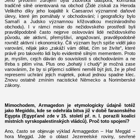
Jeho prvotním zdrojem byla židovská diaspora, komunita
tradičně silně orientovaná na obchod (Židé získali za Heroda
Velikého díky jeho loajalitě k Caesarovi významné daňové
úlevy, které jim pomáhaly v obchodování; i geograficky bylo
Samaří a Judsko významnou křižovatkou mezinárodního
obchodu). I v rámci misie do nežidovského prostředí byli
pravděpodobně často nejprve oslovováni lidé nežidovského
původu, ale aktivní, přemýšliví, angažovaní, pravděpodobně
rovněž aktivní i ekonomicky. Čili význam bych spíše viděl jako
varování, nějak jako „zakáží vám dělat, čím se živíte“, které
právě pro takovéto lidi bylo evidentně silným mementem. Proto
je, myslím, cejch dáván do souvislosti s obchodováním a ne
třeba s pitím vína. Plus ono „bohatý i chudý“ je možná zase
varováním, že by si příjemci sdělení neměli být jisti, že je před
represemi uchrání jejich majetek, pokud jednou spadne klec.
Znovu ostatně zmíním nacistické Německo a Norimberské
zákony.
Mimochodem, Armagedon je etymologicky údajně totéž
jako Megiddo, kde se odehrála bitva již v době faraonského
Egypta (Egypťané zde v 15. století př. n. l. porazili koalici
místních syrskopalestinských vládců). Proč toto spojení?
Ano, často se objevuje výklad Armaggedon – Har Meggid –
hora Meggid. Jde o oblast Jezereelské roviny, sevřené