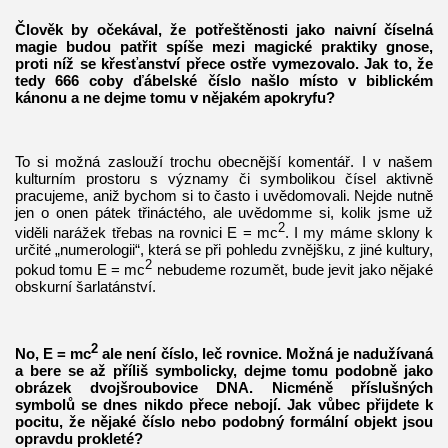
Člověk by očekával, že potřeštěnosti jako naivní číselná
magie budou patřit spíše mezi magické praktiky gnose,
proti níž se křesťanství přece ostře vymezovalo. Jak to, že
tedy 666 coby ďábelské číslo našlo místo v biblickém
kánonu a ne dejme tomu v nějakém apokryfu?
To si možná zaslouží trochu obecnější komentář. I v našem
kulturním prostoru s významy či symbolikou čísel aktivně
pracujeme, aniž bychom si to často i uvědomovali. Nejde nutně
jen o onen pátek třináctého, ale uvědomme si, kolik jsme už
2
viděli narážek třebas na rovnici E = mc
. I my máme sklony k
určité „numerologii“, která se při pohledu zvnějšku, z jiné kultury,
2
pokud tomu E = mc
nebudeme rozumět, bude jevit jako nějaké
obskurní šarlatánství.
2
No, E = mc
ale není číslo, leč rovnice. Možná je nadužívaná
a bere se až příliš symbolicky, dejme tomu podobně jako
obrázek dvojšroubovice DNA. Nicméně příslušných
symbolů se dnes nikdo přece nebojí. Jak vůbec přijdete k
pocitu, že nějaké číslo nebo podobný formální objekt jsou
opravdu prokleté?