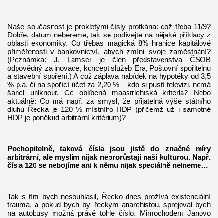
Naše současnost je prokletými čísly protkána: což třeba 11/9?
Dobře, datum nebereme, tak se podívejte na nějaké příklady z
oblasti ekonomiky. Co třebas magická 8% hranice kapitálové
přiměřenosti v bankovnictví, abych zmínil svoje zaměstnání?
(Poznámka: J. Lamser je člen představenstva ČSOB
odpovědný za inovace, koncept služeb Era, Poštovní spořitelnu
a stavební spoření.) A což záplava nabídek na hypotéky od 3,5
% p.a. či na spořící účet za 2,20 % – kdo si pustí televizi, nemá
šanci uniknout. Co oblíbená maastrichtská kriteria? Nebo
aktuálně: Co má např. za smysl, že přijatelná výše státního
dluhu Řecka je 120 % místního HDP (přičemž už i samotné
HDP je poněkud arbitrární kritérium)?
Pochopitelně, taková čísla jsou jistě do značné míry
arbitrární, ale myslím nijak neprorůstají naší kulturou. Např.
čísla 120 se nebojíme ani k němu nijak speciálně nelneme…
Tak s tím bych nesouhlasil, Řecko dnes prožívá existenciální
trauma, a pokud bych byl řeckým anarchistou, sprejoval bych
na autobusy možná právě tohle číslo. Mimochodem Janovo