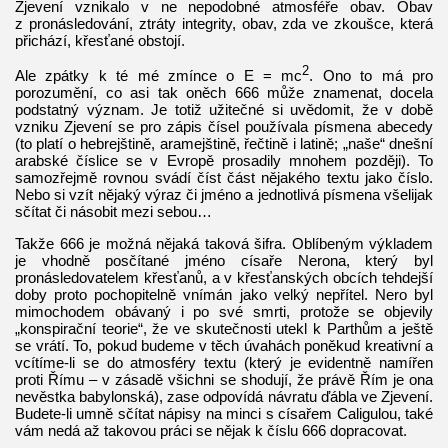
Zjevení vznikalo v ne nepodobné atmosféře obav. Obav
z pronásledování, ztráty integrity, obav, zda ve zkoušce, která
přichází, křesťané obstojí.
2
Ale zpátky k té mé zmínce o E = mc
. Ono to má pro
porozumění, co asi tak oněch 666 může znamenat, docela
podstatný význam. Je totiž užitečné si uvědomit, že v době
vzniku Zjevení se pro zápis čísel používala písmena abecedy
(to platí o hebrejštině, aramejštině, řečtině i latině; „naše“ dnešní
arabské číslice se v Evropě prosadily mnohem později). To
samozřejmě rovnou svádí číst část nějakého textu jako číslo.
Nebo si vzít nějaký výraz či jméno a jednotlivá písmena všelijak
sčítat či násobit mezi sebou…
Takže 666 je možná nějaká taková šifra. Oblíbeným výkladem
je vhodně posčítané jméno císaře Nerona, který byl
pronásledovatelem křesťanů, a v křesťanských obcích tehdejší
doby proto pochopitelně vnímán jako velký nepřítel. Nero byl
mimochodem obávaný i po své smrti, protože se objevily
„konspirační teorie“, že ve skutečnosti utekl k Parthům a ještě
se vrátí. To, pokud budeme v těch úvahách poněkud kreativní a
vcítíme-li se do atmosféry textu (který je evidentně namířen
proti Římu – v zásadě všichni se shodují, že právě Řím je ona
nevěstka babylonská), zase odpovídá návratu ďábla ve Zjevení.
Budete-li umně sčítat nápisy na minci s císařem Caligulou, také
vám nedá až takovou práci se nějak k číslu 666 dopracovat.