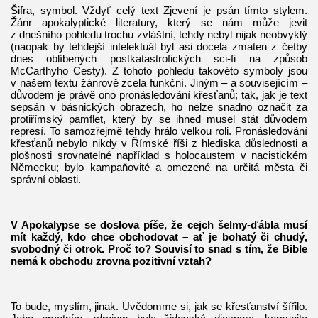
Šifra, symbol. Vždyť celý text Zjevení je psán tímto stylem.
Žánr apokalyptické literatury, který se nám může jevit
z dnešního pohledu trochu zvláštní, tehdy nebyl nijak neobvyklý
(naopak by tehdejší intelektuál byl asi docela zmaten z četby
dnes oblíbených postkatastrofických sci-fi na způsob
McCarthyho Cesty). Z tohoto pohledu takovéto symboly jsou
v našem textu žánrově zcela funkční. Jiným – a souvisejícím –
důvodem je právě ono pronásledování křesťanů; tak, jak je text
sepsán v básnických obrazech, ho nelze snadno označit za
protiřímský pamflet, který by se ihned musel stát důvodem
represí. To samozřejmě tehdy hrálo velkou roli. Pronásledování
křesťanů nebylo nikdy v Římské říši z hlediska důslednosti a
plošnosti srovnatelné například s holocaustem v nacistickém
Německu; bylo kampaňovité a omezené na určitá města či
správní oblasti.
V Apokalypse se doslova píše, že cejch šelmy-ďábla musí
mít každý, kdo chce obchodovat – ať je bohatý či chudý,
svobodný či otrok. Proč to? Souvisí to snad s tím, že Bible
nemá k obchodu zrovna pozitivní vztah?
To bude, myslím, jinak. Uvědomme si, jak se křesťanství šířilo.