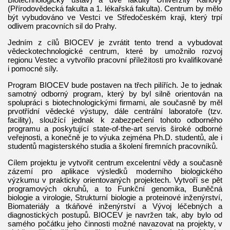
(Přírodovědecká fakulta a 1. lékařská fakulta). Centrum by mělo
být vybudováno ve Vestci ve Středočeském kraji, který trpí
odlivem pracovních sil do Prahy.
Jedním z cílů BIOCEV je zvrátit tento trend a vybudovat
vědeckotechnologické centrum, které by umožnilo rozvoj
regionu Vestec a vytvořilo pracovní příležitosti pro kvalifikované
i pomocné síly.
Program BIOCEV bude postaven na třech pilířích. Je to jednak
samotný odborný program, který by byl silně orientován na
spolupráci s biotechnologickými firmami, ale současně by měl
prvotřídní vědecké výstupy, dále centrální laboratoře (tzv.
facility), sloužící jednak k zabezpečení tohoto odborného
programu a poskytující state-of-the-art servis široké odborné
veřejnosti, a konečně je to výuka zejména Ph.D. studentů, ale i
studentů magisterského studia a školení firemních pracovníků.
Cílem projektu je vytvořit centrum excelentní vědy a současně
zázemí pro aplikace výsledků moderního biologického
výzkumu v prakticky orientovaných projektech. Vytvoří se pět
programových okruhů, a to Funkční genomika, Buněčná
biologie a virologie, Strukturní biologie a proteinové inženýrství,
Biomateriály a tkáňové inženýrství a Vývoj léčebných a
diagnostických postupů. BIOCEV je navržen tak, aby bylo od
samého počátku jeho činnosti možné navazovat na projekty, v