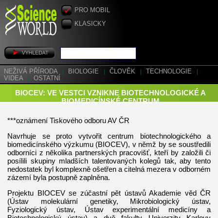
PRO MOBIL
KLASICKY
NEŽIVÁ PŘÍRODA
|
BIOLOGIE
|
ČLOVĚK
|
TECHNOLOGIE
|
VIDEA
|
OSTATNÍ
BIOCEV: VE VESTCI VZNIKNE BIOTECHNOLOGICKÉ A
BIOMEDICÍNSKÉ CENTRUM
***oznámení Tiskového odboru AV ČR
Navrhuje se proto vytvořit centrum biotechnologického a
biomedicínského výzkumu (BIOCEV), v němž by se soustředili
odborníci z několika partnerských pracovišť, kteří by založili či
posílili skupiny mladších talentovaných kolegů tak, aby tento
nedostatek byl komplexně ošetřen a citelná mezera v odborném
zázemí byla postupně zaplněna.
Projektu BIOCEV se zúčastní pět ústavů Akademie věd ČR
(Ústav molekulární genetiky, Mikrobiologický ústav,
Fyziologický ústav, Ústav experimentální medicíny a
Biotechnologický ústav) a dvě fakulty Univerzity Karlovy