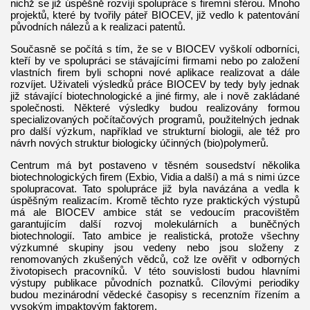
nichž se již úspěšně rozvíjí spolupráce s firemní sférou. Mnoho
projektů, které by tvořily páteř BIOCEV, již vedlo k patentování
původních nálezů a k realizaci patentů.
Současně se počítá s tím, že se v BIOCEV vyškolí odborníci,
kteří by ve spolupráci se stávajícími firmami nebo po založení
vlastních firem byli schopni nové aplikace realizovat a dále
rozvíjet. Uživateli výsledků práce BIOCEV by tedy byly jednak
již stávající biotechnologické a jiné firmy, ale i nově zakládané
společnosti. Některé výsledky budou realizovány formou
specializovaných počítačových programů, použitelných jednak
pro další výzkum, například ve strukturní biologii, ale též pro
návrh nových struktur biologicky účinných (bio)polymerů.
Centrum má byt postaveno v těsném sousedství několika
biotechnologických firem (Exbio, Vidia a další) a má s nimi úzce
spolupracovat. Tato spolupráce již byla navázána a vedla k
úspěšným realizacím. Kromě těchto ryze praktických výstupů
má ale BIOCEV ambice stát se vedoucím pracovištěm
garantujícím další rozvoj molekulárních a buněčných
biotechnologií. Tato ambice je realistická, protože všechny
výzkumné skupiny jsou vedeny nebo jsou složeny z
renomovaných zkušených vědců, což lze ověřit v odborných
životopisech pracovníků. V této souvislosti budou hlavními
výstupy publikace původních poznatků. Cílovými periodiky
budou mezinárodní vědecké časopisy s recenzním řízením a
vysokým impaktovým faktorem.