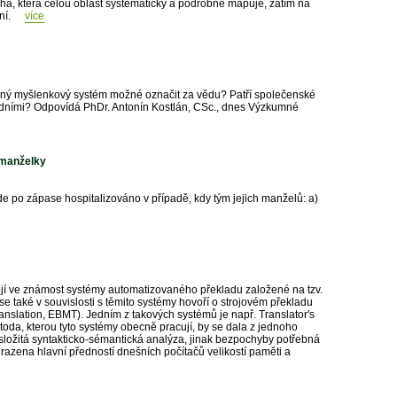
iha, která celou oblast systematicky a podrobně mapuje, zatím na
ní.
více
lený myšlenkový systém možné označit za vědu? Patří společenské
odními? Odpovídá PhDr. Antonín Kostlán, CSc., dnes Výzkumné
 manželky
 po zápase hospitalizováno v případě, kdy tým jejich manželů: a)
zejí ve známost systémy automatizovaného překladu založené na tzv.
e také v souvislosti s těmito systémy hovoří o strojovém překladu
nslation, EBMT). Jedním z takových systémů je např. Translator's
da, kterou tyto systémy obecně pracují, by se dala z jednoho
složitá syntakticko-sémantická analýza, jinak bezpochyby potřebná
hrazena hlavní předností dnešních počítačů velikostí paměti a