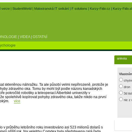
í verze
|
StudentWorld
|
Malostranská IT setkání
|
F solutions
|
Kurzy-Fido.cz
|
Kurzy-Fido.s
HNOLOGIE
|
VIDEA
|
OSTATNÍ
ychologie
anketa
Vlastní
chytr
kat skleněnou náhražku. Ta ale působí velmi nepřirozeně, protože je
dron
ohyby zdravého oka. Tomu by mohl být podle názoru kanadských
ře pokročilé robotiky a teleoperací Albertské univerzity v
3d ti
áže spolehlivě kopírovat pohyby zdravého oka, takže nikdo na první
nic z
ookým.
více
lo v průběhu letošního roku investováno asi 523 milionů dolarů s
larů příští rok. Na veletrhu Comdex byla představena celá řada