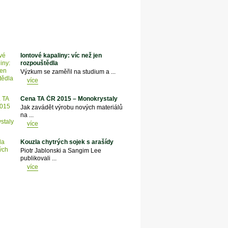
Iontové kapaliny: víc než jen
rozpouštědla
Výzkum se zaměřil na studium a ...
více
Cena TA ČR 2015 – Monokrystaly
Jak zavádět výrobu nových materiálů
na ...
více
Kouzla chytrých sojek s arašídy
Piotr Jablonski a Sangim Lee
publikovali ...
více