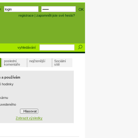
k
registrace
|
zapomněli jste své heslo?
vyhledávání
poslední
nejčtenější
Sociální
komentáře
sítě
m a používám
é hodinky
skárnu
 uvedeného
Zobrazit výsledky