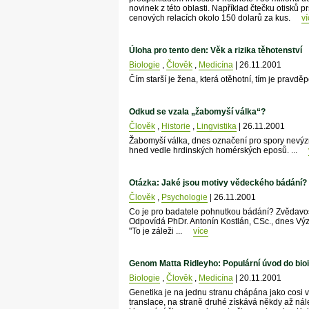
novinek z této oblasti. Například čtečku otisků
cenových relacích okolo 150 dolarů za kus.
ví
Úloha pro tento den: Věk a rizika těhotenství
Biologie
,
Člověk
,
Medicína
| 26.11.2001
Čím starší je žena, která otěhotní, tím je pravd
Odkud se vzala „žabomyší válka“?
Člověk
,
Historie
,
Lingvistika
| 26.11.2001
Žabomyší válka, dnes označení pro spory nevýz
hned vedle hrdinských homérských eposů. ...
Otázka: Jaké jsou motivy vědeckého bádání?
Člověk
,
Psychologie
| 26.11.2001
Co je pro badatele pohnutkou bádání? Zvědavo
Odpovídá PhDr. Antonín Kostlán, CSc., dnes Vý
"To je záleži ...
více
Genom Matta Ridleyho: Populární úvod do bio
Biologie
,
Člověk
,
Medicína
| 20.11.2001
Genetika je na jednu stranu chápána jako cosi v
translace, na straně druhé získává někdy až ná