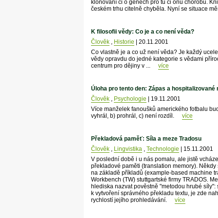
klonování či o genech pro tu či onu chorobu. Kn
českém trhu citelně chyběla. Nyní se situace mě
K filosofii vědy: Co je a co není věda?
Člověk
,
Historie
| 20.11.2001
Co vlastně je a co už není věda? Je každý uce
vědy opravdu do jedné kategorie s vědami přír
centrum pro dějiny v ...
více
Úloha pro tento den: Zápas a hospitalizované
Člověk
,
Psychologie
| 19.11.2001
Více manželek fanoušků amerického fotbalu bude
vyhrál, b) prohrál, c) není rozdíl.
více
Překladová paměť: Síla a meze Tradosu
Člověk
,
Lingvistika
,
Technologie
| 15.11.2001
V poslední době i u nás pomalu, ale jistě vchá
překladové paměti (translation memory). Někdy s
na základě příkladů (example-based machine tra
Workbench (TW) stuttgartské firmy TRADOS. Meto
hlediska nazvat pověstně "metodou hrubé síly": 
k vytvoření správného překladu textu, je zde na
rychlostí jejího prohledávání.
více