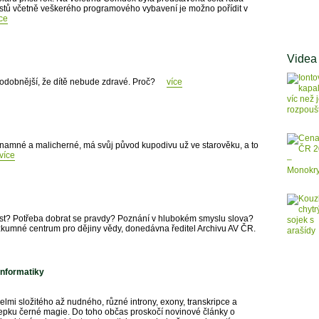
 prstů včetně veškerého programového vybavení je možno pořídit v
ce
Videa
ěpodobnější, že dítě nebude zdravé. Proč?
více
namné a malicherné, má svůj původ kupodivu už ve starověku, a to
více
st? Potřeba dobrat se pravdy? Poznání v hlubokém smyslu slova?
zkumné centrum pro dějiny vědy, donedávna ředitel Archivu AV ČR.
informatiky
elmi složitého až nudného, různé introny, exony, transkripce a
lepku černé magie. Do toho občas proskočí novinové články o