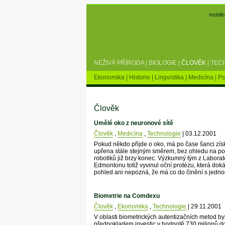
mobiln
NEŽIVÁ PŘÍRODA
|
BIOLOGIE
|
ČLOVĚK
|
TEC
Ekonomika
|
Historie
|
Lingvistika
|
Medicína
|
Ps
Člověk
Umělé oko z neuronové sítě
Člověk
,
Medicína
,
Technologie
| 03.12.2001
Pokud někdo přijde o oko, má po čase šanci zís
upřena stále stejným směrem, bez ohledu na p
robotiků již brzy konec. Výzkumný tým z Laborato
Edmontonu totiž vyvinul oční protézu, která dok
pohled ani nepozná, že má co do činění s jedn
Biometrie na Comdexu
Člověk
,
Ekonomika
,
Technologie
| 29.11.2001
V oblasti biometrických autentizačních metod by
předpokladem investic v hodnotě 730 milionů do