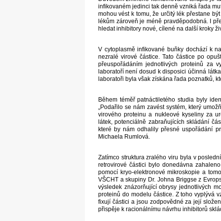
infikovaném jedinci tak denně vzniká řada mu
mohou vést k tomu, že určitý lék přestane být
lékům zároveň je méně pravděpodobná. I pře
hledat inhibitory nové, cílené na další kroky ži
V cytoplasmě infikované buňky dochází k nah
nezralé virové částice. Tato částice po opu
přeuspořádáním jednotlivých proteinů za vyt
laboratoří není dosud k disposici účinná látka
laboratoři byla však získána řada poznatků, kt
Během téměř patnáctiletého studia byly identi
„Podařilo se nám zavést systém, který umož
virového proteinu a nukleové kyseliny za ur
látek, potenciálně zabraňujících skládání část
které by nám odhalily přesné uspořádání prot
Michaela Rumlová.
Zatímco struktura zralého viru byla v posled
retrovirové částici bylo donedávna zahaleno t
pomocí kryo-elektronové mikroskopie a tom
VŠCHT a skupiny Dr. Johna Briggse z Evropsk
výsledek znázorňující obrysy jednotlivých mo
proteinů do modelu částice. Z toho vyplývá v
fixují částici a jsou zodpovědné za její slož
přispěje k racionálnímu návrhu inhibitorů sklád