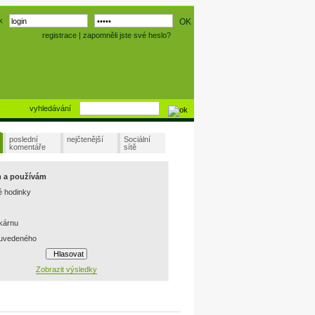
k
registrace
|
zapomněli jste své heslo?
vyhledávání
poslední
nejčtenější
Sociální
komentáře
sítě
m a používám
é hodinky
skárnu
 uvedeného
Zobrazit výsledky