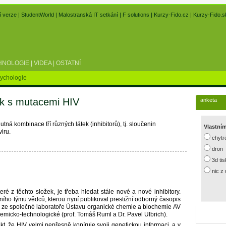
í verze
|
StudentWorld
|
Malostranská IT setkání
|
F solutions
|
Kurzy-Fido.cz
|
Kurzy-Fido.s
HNOLOGIE
|
VIDEA
|
OSTATNÍ
ychologie
rok s mutacemi HIV
anketa
ná kombinace tří různých látek (inhibitorů), tj. sloučenin
Vlastní
viru.
chytr
dron
3d ti
nic z
é z těchto složek, je třeba hledat stále nové a nové inhibitory.
o týmu vědců, kterou nyní publikoval prestižní odborný časopis
lé ze společné laboratoře Ústavu organické chemie a biochemie AV
micko-technologické (prof. Tomáš Ruml a Dr. Pavel Ulbrich).
, že HIV velmi nepřesně kopíruje svoji genetickou informaci, a v