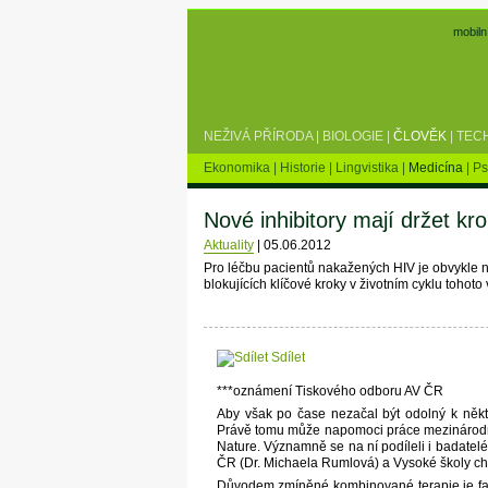
mobiln
NEŽIVÁ PŘÍRODA
|
BIOLOGIE
|
ČLOVĚK
|
TEC
Ekonomika
|
Historie
|
Lingvistika
|
Medicína
|
Ps
Nové inhibitory mají držet k
Aktuality
|
05.06.2012
Pro léčbu pacientů nakažených HIV je obvykle nut
blokujících klíčové kroky v životním cyklu tohoto 
Sdílet
***oznámení Tiskového odboru AV ČR
Aby však po čase nezačal být odolný k někter
Právě tomu může napomoci práce mezinárodníh
Nature. Významně se na ní podíleli i badate
ČR (Dr. Michaela Rumlová) a Vysoké školy che
Důvodem zmíněné kombinované terapie je fakt