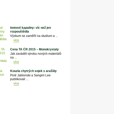
Iontové kapaliny: víc než jen
rozpouštědla
Výzkum se zaměřil na studium a ...
více
Cena TA ČR 2015 – Monokrystaly
Jak zavádět výrobu nových materiálů
na ...
více
Kouzla chytrých sojek s arašídy
Piotr Jablonski a Sangim Lee
publikovali ...
více