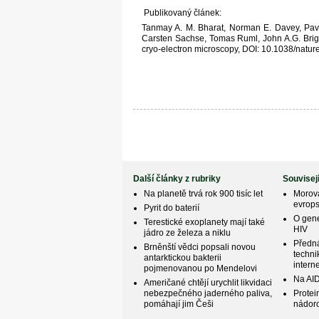
Publikovaný článek:
Tanmay A. M. Bharat, Norman E. Davey, Pav
Carsten Sachse, Tomas Ruml, John A.G. Briggs
cryo-electron microscopy, DOI: 10.1038/natu
Další články z rubriky
Souvisej
Na planetě trvá rok 900 tisíc let
Morová
evrop
Pyrit do baterií
O gene
Terestické exoplanety mají také
HIV
jádro ze železa a niklu
Předná
Brněnští vědci popsali novou
techni
antarktickou bakterii
intern
pojmenovanou po Mendelovi
Na AI
Američané chtějí urychlit likvidaci
nebezpečného jaderného paliva,
Protei
pomáhají jim Češi
nádor