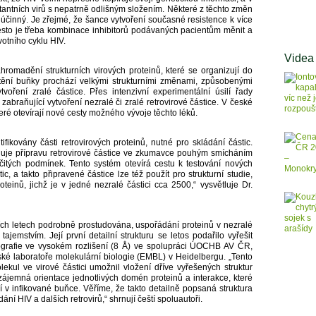
tantních virů s nepatrně odlišným složením. Některé z těchto změn
 účinný. Je zřejmé, že šance vytvoření současné resistence k více
sto je třeba kombinace inhibitorů podávaných pacientům měnit a
votního cyklu HIV.
Videa
romadění strukturních virových proteinů, které se organizují do
štění buňky prochází velkými strukturními změnami, způsobenými
voření zralé částice. Přes intenzivní experimentální úsilí řady
 zabraňující vytvoření nezralé či zralé retrovirové částice. V české
eré otevírají nové cesty možného vývoje těchto léků.
fikovány části retrovirových proteinů, nutné pro skládání částic.
ňuje přípravu retrovirové částice ve zkumavce pouhým smícháním
čitých podmínek. Tento systém otevírá cestu k testování nových
ic, a takto připravené částice lze též použít pro strukturní studie,
einů, jichž je v jedné nezralé částici cca 2500,“ vysvětluje Dr.
ních letech podrobně prostudována, uspořádání proteinů v nezralé
ajemstvím. Její první detailní strukturu se letos podařilo vyřešit
ografie ve vysokém rozlišení (8 Å) ve spolupráci ÚOCHB AV ČR,
é laboratoře molekulární biologie (EMBL) v Heidelbergu. „Tento
lekul ve virové částici umožnil vložení dříve vyřešených struktur
zájemná orientace jednotlivých domén proteinů a interakce, které
ení v infikované buňce. Věříme, že takto detailně popsaná struktura
ání HIV a dalších retrovirů,“ shrnují čeští spoluautoři.