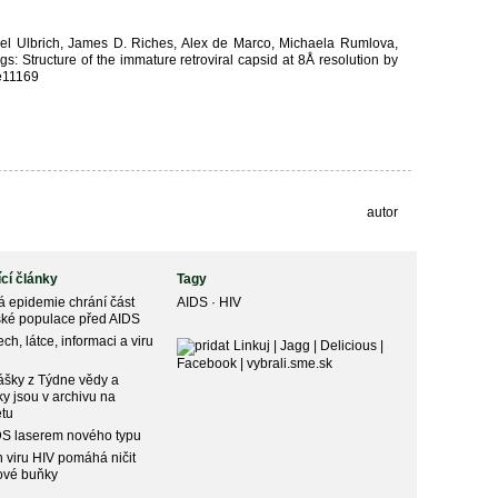
el Ulbrich, James D. Riches, Alex de Marco, Michaela Rumlova,
: Structure of the immature retroviral capsid at 8Å resolution by
re11169
autor
ící články
Tagy
 epidemie chrání část
AIDS
·
HIV
ské populace před AIDS
ch, látce, informaci a viru
Linkuj
|
Jagg
|
Delicious
|
Facebook
|
vybrali.sme.sk
šky z Týdne vědy a
ky jsou v archivu na
etu
DS laserem nového typu
n viru HIV pomáhá ničit
ové buňky