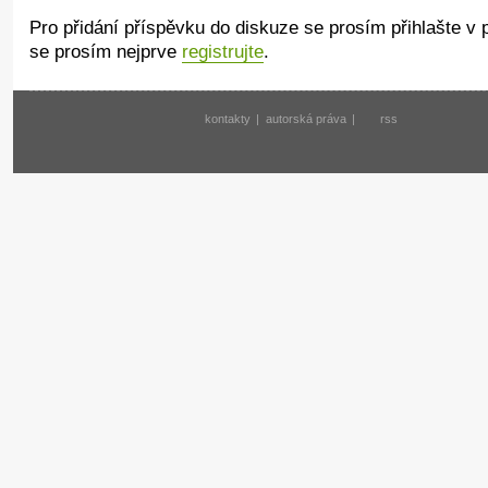
Pro přidání příspěvku do diskuze se prosím přihlašte v
se prosím nejprve
registrujte
.
kontakty
|
autorská práva
|
rss