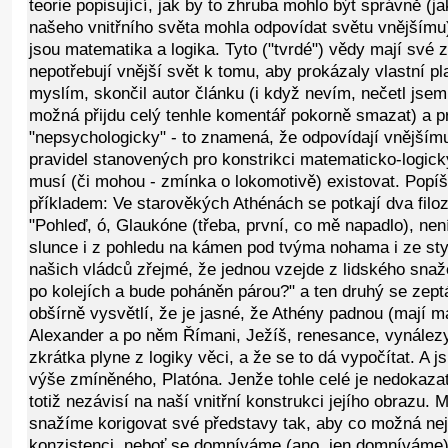
teorie popisující, jak by to zhruba mohlo být správně (
našeho vnitřního světa mohla odpovídat světu vnějšímu
jsou matematika a logika. Tyto ("tvrdé") vědy mají své z
nepotřebují vnější svět k tomu, aby prokázaly vlastní pl
myslím, skončil autor článku (i když nevím, nečetl jsem
možná přijdu celý tenhle komentář pokorně smazat) a pro
"nepsychologicky" - to znamená, že odpovídají vnějšímu
pravidel stanovených pro konstrikci matematicko-logic
musí (či mohou - zmínka o lokomotivě) existovat. Popíš
příkladem: Ve starověkých Athénách se potkají dva filo
"Pohleď, ó, Glaukóne (třeba, první, co mě napadlo), ne
slunce i z pohledu na kámen pod tvýma nohama i ze stylu
našich vládců zřejmé, že jednou vzejde z lidského snažen
po kolejích a bude poháněn párou?" a ten druhý se zept
obšírně vysvětlí, že je jasné, že Athény padnou (mají má
Alexander a po něm Římani, Ježíš, renesance, vynálezy
zkrátka plyne z logiky věci, a že se to dá vypočítat. A 
výše zmíněného, Platóna. Jenže tohle celé je nedokazat
totiž nezávisí na naší vnitřní konstrukci jejího obrazu.
snažíme korigovat své představy tak, aby co možná nej
konzistenci, neboť se domníváme (ano, jen domníváme),