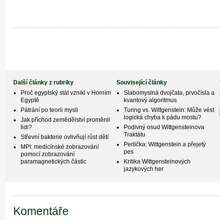
Další články z rubriky
Související články
Proč egyptský stát vznikl v Horním
Slabomyslná dvojčata, prvočísla a
Egyptě
kvantový algoritmus
Pátrání po teorii mysli
Turing vs. Wittgenstein: Může vést
logická chyba k pádu mostu?
Jak příchod zemědělství proměnil
lidi?
Podivný osud Wittgensteinova
Traktátu
Střevní bakterie ovlivňují růst dětí
Perlička: Wittgenstein a přejetý
MPI: medicínské zobrazování
pes
pomocí zobrazování
paramagnetických částic
Kritika Wittgensteinových
jazykových her
Komentáře