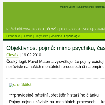
mobilní verze
|
StudentWorld
|
Malostra
NEŽIVÁ PŘÍRODA
|
BIOLOGIE
|
ČLOVĚK
|
TECHNOLOGIE
|
VIDEA
|
OSTATNÍ
Ekonomika
|
Historie
|
Lingvistika
|
Medicína
|
Psychologie
Objektivnost pojmů: mimo psychiku, čas 
Člověk
|
19.02.2010
Český logik Pavel Materna vysvětluje, že pojmy existují 
nezávisle na našich mentálních procesech či na empiri
Sdílet
***pravidelné páteřní „přetištění“ staršího článku
Pojmy nejsou závislé na mentálních procesech, i k