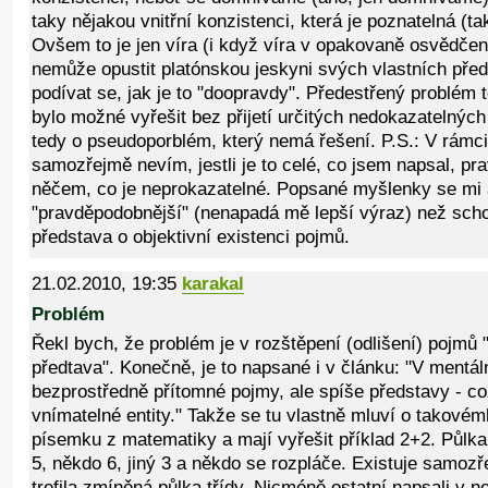
taky nějakou vnitřní konzistenci, která je poznatelná (ta
Ovšem to je jen víra (i když víra v opakovaně osvědčen
nemůže opustit platónskou jeskyni svých vlastních před
podívat se, jak je to "doopravdy". Předestřený problém 
bylo možné vyřešit bez přijetí určitých nedokazatelnýc
tedy o pseudoporblém, který nemá řešení. P.S.: V rámci
samozřejmě nevím, jestli je to celé, co jsem napsal, p
něčem, co je neprokazatelné. Popsané myšlenky se mi a
"pravděpodobnější" (nenapadá mě lepší výraz) než schol
představa o objektivní existenci pojmů.
21.02.2010, 19:35
karakal
Problém
Řekl bych, že problém je v rozštěpení (odlišení) pojmů 
předtava". Konečně, je to napsané i v článku: "V mentá
bezprostředně přítomné pojmy, ale spíše představy - c
vnímatelné entity." Takže se tu vlastně mluví o takovém
písemku z matematiky a mají vyřešit příklad 2+2. Půlka 
5, někdo 6, jiný 3 a někdo se rozpláče. Existuje samozř
trefila zmíněná půlka třídy. Nicméně ostatní napsali v n