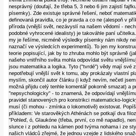
nesprávný (doufají, že třeba 5, 3 nebo 6 jim zajistí fajfk
písemky). Zde existuje správné řešení, neboť matematik
definovaná pravidla, co je pravda a co ne (alespoň v p
příroda (vnější svět, nezávyslí na našem vědomí - nec
podobné vyhrocené idealisty) je takováhle paní učitelk
my je řešíme, nicméně výsledky písemky nám nikdy neř
naznačí ve výsledcích experimentů). To jen my konstr
teorie popisující, jak by to zhruba mohlo být správně (
našeho vnitřního světa mohla odpovídat světu vnějšímu
jsou matematika a logika. Tyto ("tvrdé") vědy mají své z
nepotřebují vnější svět k tomu, aby prokázaly vlastní pl
myslím, skončil autor článku (i když nevím, nečetl jsem
možná přijdu celý tenhle komentář pokorně smazat) a pro
"nepsychologicky" - to znamená, že odpovídají vnějšímu
pravidel stanovených pro konstrikci matematicko-logic
musí (či mohou - zmínka o lokomotivě) existovat. Popíš
příkladem: Ve starověkých Athénách se potkají dva filo
"Pohleď, ó, Glaukóne (třeba, první, co mě napadlo), ne
slunce i z pohledu na kámen pod tvýma nohama i ze stylu
našich vládců zřejmé, že jednou vzejde z lidského snažen