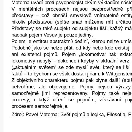
Materna uvádí proti psychologistickým výkladům násle
V mentálních procesech nejsou bezprostředně př
představy – což obnáší smyslově vnímatelné entity
nikoliv představou (spíše snad můžeme mít určitou
Představy se také subjekt od subjektu liší, každý m
naopak pojem Vesuv je pouze jediný.
Pojem je entitou abstraktní/ideální, kterou nelze umí
Podobně jako se nelze ptát, od kdy nebo kde existují 
ani existenci pojmů. Pojem „lokomotiva“ tak exist
lokomotivy nebyly – dokonce i kdyby v aktuální verzi
(„aktuálním světem“ se zde myslí svět, který se liš
faktů – to bychom se však dostali jinam, k Wittgenstein
Z objektivního charakteru pojmů pak plyne další (spí
netvoříme, ale objevujeme. Pojmy nejsou výraz
samozřejmě jimi reprezentovány. Pojmy také nejs
procesy, i když učení se pojmům, získávání po
procesem samozřejmě je.
Zdroj: Pavel Materna: Svět pojmů a logika, Filosofia, 