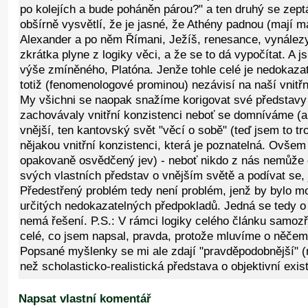
po kolejích a bude poháněn párou?" a ten druhý se zept
obšírně vysvětlí, že je jasné, že Athény padnou (mají má
Alexander a po něm Římani, Ježíš, renesance, vynálezy
zkrátka plyne z logiky věci, a že se to dá vypočítat. A 
výše zmíněného, Platóna. Jenže tohle celé je nedokazat
totiž (fenomenologové prominou) nezávisí na naší vnitřn
My všichni se naopak snažíme korigovat své představy
zachovávaly vnitřní konzistenci neboť se domníváme (a
vnější, ten kantovský svět "věcí o sobě" (teď jsem to tro
nějakou vnitřní konzistenci, která je poznatelná. Ovšem t
opakovaně osvědčený jev) - neboť nikdo z nás nemůže o
svých vlastních představ o vnějším světě a podívat se, 
Předestřený problém tedy není problém, jenž by bylo mož
určitých nedokazatelných předpokladů. Jedná se tedy o
nemá řešení. P.S.: V rámci logiky celého článku samozře
celé, co jsem napsal, pravda, protože mluvíme o něčem,
Popsané myšlenky se mi ale zdají "pravděpodobnější" 
než scholasticko-realistická představa o objektivní exis
Napsat vlastní komentář