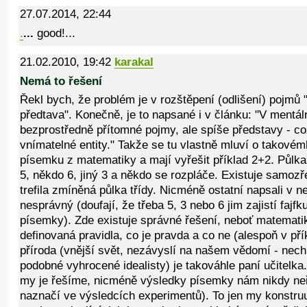
27.07.2014, 22:44
.
...
good!...
21.02.2010, 19:42
karakal
Nemá to řešení
Řekl bych, že problém je v rozštěpení (odlišení) pojmů 
předtava". Konečně, je to napsané i v článku: "V mentá
bezprostředně přítomné pojmy, ale spíše představy - c
vnímatelné entity." Takže se tu vlastně mluví o takovém
písemku z matematiky a mají vyřešit příklad 2+2. Půlka 
5, někdo 6, jiný 3 a někdo se rozpláče. Existuje samozř
trefila zmíněná půlka třídy. Nicméně ostatní napsali v n
nesprávný (doufají, že třeba 5, 3 nebo 6 jim zajistí fajfk
písemky). Zde existuje správné řešení, neboť matematik
definovaná pravidla, co je pravda a co ne (alespoň v p
příroda (vnější svět, nezávyslí na našem vědomí - nec
podobné vyhrocené idealisty) je takováhle paní učitelk
my je řešíme, nicméně výsledky písemky nám nikdy neř
naznačí ve výsledcích experimentů). To jen my konstr